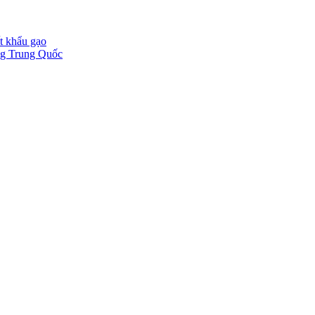
t khẩu gạo
ờng Trung Quốc