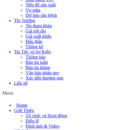
Tiến độ sản xuất
Vụ mùa
Dự báo sâu bệnh
Thị Trường
Tin tham khảo
Giá nội địa
Giá xuất khẩu
Đấu thầu
Thống kê
Tin Tức và Sự Kiện
Thông báo
Bản tin tuần
Bản tin tháng
Văn bản pháp quy
Xúc tiến thương mại
Liên hệ
Menu
Home
Giới Thiệu
Tổ chức và Hoạt động
Điều lệ
Hình ảnh & Video