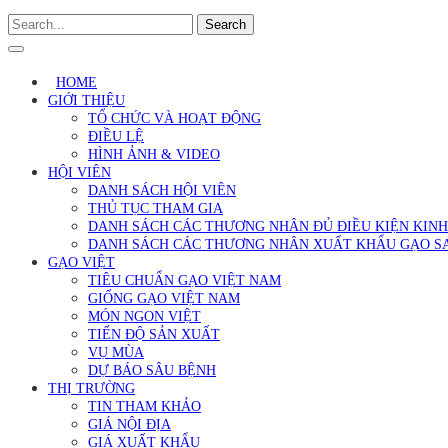
Search
HOME
GIỚI THIỆU
TỔ CHỨC VÀ HOẠT ĐỘNG
ĐIỀU LỆ
HÌNH ẢNH & VIDEO
HỘI VIÊN
DANH SÁCH HỘI VIÊN
THỦ TỤC THAM GIA
DANH SÁCH CÁC THƯƠNG NHÂN ĐỦ ĐIỀU KIỆN KIN
DANH SÁCH CÁC THƯƠNG NHÂN XUẤT KHẨU GẠO S
GẠO VIỆT
TIÊU CHUẨN GẠO VIỆT NAM
GIỐNG GẠO VIỆT NAM
MÓN NGON VIỆT
TIẾN ĐỘ SẢN XUẤT
VỤ MÙA
DỰ BÁO SÂU BỆNH
THỊ TRƯỜNG
TIN THAM KHẢO
GIÁ NỘI ĐỊA
GIÁ XUẤT KHẨU