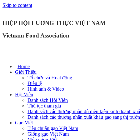
Skip to content
HIỆP HỘI LƯƠNG THỰC VIỆT NAM
Vietnam Food Association
Home
Giới Thiệu
Tổ chức và Hoạt động
Điều lệ
Hình ảnh & Video
Hội Viên
Danh sách Hội Viên
Thủ tục tham gia
Danh sách các thương nhân đủ điều kiện kinh doanh xuấ
Danh sách các thương nhân xuất khẩu gạo sang thị trư
Gạo Việt
Tiêu chuẩn gạo Việt Nam
Giống gạo Việt Nam
Món ngon Việt