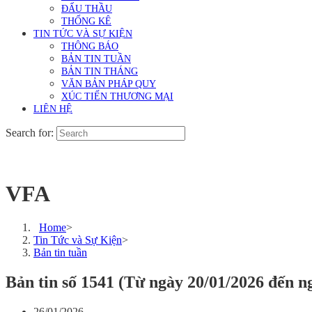
ĐẤU THẦU
THỐNG KÊ
TIN TỨC VÀ SỰ KIỆN
THÔNG BÁO
BẢN TIN TUẦN
BẢN TIN THÁNG
VĂN BẢN PHÁP QUY
XÚC TIẾN THƯƠNG MẠI
LIÊN HỆ
Search for:
VFA
Home
>
Tin Tức và Sự Kiện
>
Bản tin tuần
Bản tin số 1541 (Từ ngày 20/01/2026 đến n
26/01/2026