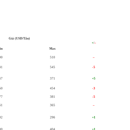
Giá (USD/Tấn)
+
/
–
in
Max
00
510
–
41
545
-5
67
371
+5
50
454
-3
77
381
-5
61
365
–
92
296
+1
00
404
+1