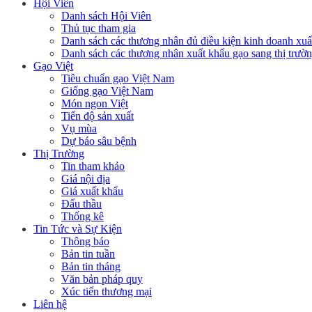
Hội Viên
Danh sách Hội Viên
Thủ tục tham gia
Danh sách các thương nhân đủ điều kiện kinh doanh xuấ
Danh sách các thương nhân xuất khẩu gạo sang thị trư
Gạo Việt
Tiêu chuẩn gạo Việt Nam
Giống gạo Việt Nam
Món ngon Việt
Tiến độ sản xuất
Vụ mùa
Dự báo sâu bệnh
Thị Trường
Tin tham khảo
Giá nội địa
Giá xuất khẩu
Đấu thầu
Thống kê
Tin Tức và Sự Kiện
Thông báo
Bản tin tuần
Bản tin tháng
Văn bản pháp quy
Xúc tiến thương mại
Liên hệ