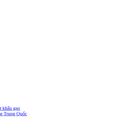
t khẩu gạo
ờng Trung Quốc