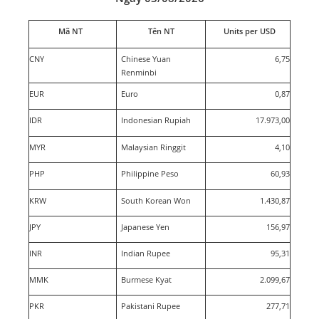
Mã NT
Tên NT
Units per USD
CNY
Chinese Yuan
6,75
Renminbi
EUR
Euro
0,87
IDR
Indonesian Rupiah
17.973,00
MYR
Malaysian Ringgit
4,10
PHP
Philippine Peso
60,93
KRW
South Korean Won
1.430,87
JPY
Japanese Yen
156,97
INR
Indian Rupee
95,31
MMK
Burmese Kyat
2.099,67
PKR
Pakistani Rupee
277,71