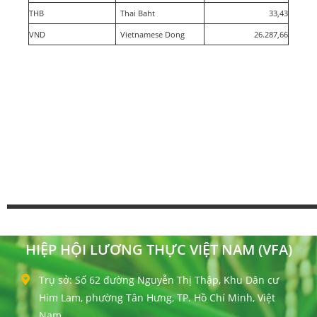
THB
Thai Baht
33,43
VND
Vietnamese Dong
26.287,66
HIỆP HỘI LƯƠNG THỰC VIỆT NAM (VFA)
Trụ sở: Số 62 đường Nguyễn Thị Thập, Khu Dân cư
Him Lam, phường Tân Hưng, TP. Hồ Chí Minh, Việt
Nam