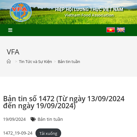
HIỆP HỘI LƯƠNG THỰC VIỆT NAM
Vietnam Food Association
VFA
>
Tin Tức và Sự Kiện
>
Bản tin tuần
Bản tin số 1472 (Từ ngày 13/09/2024
đến ngày 19/09/2024)
19/09/2024
Bản tin tuần
1472_19-09-24
Tải xuống