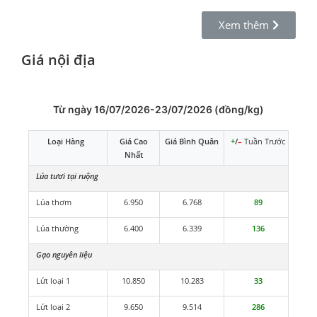
Xem thêm
Giá nội địa
Từ ngày 16/07/2026-23/07/2026 (đồng/kg)
Loại Hàng
Giá Cao
Giá Bình Quân
+
/
–
Tuần Trước
Nhất
Lúa tươi tại ruộng
Lúa thơm
6.950
6.768
89
Lúa thường
6.400
6.339
136
Gạo nguyên liệu
Lứt loại 1
10.850
10.283
33
Lứt loại 2
9.650
9.514
286