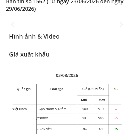
Bản tin số 1562 (Từ ngày 23/06/2026 đến ngày
Đoàn Xúc tiến Thương mại tại
Hong Kong SAR, Trung Quốc
29/06/2026)
2025
Hình ảnh & Video
Giá xuất khẩu
03/08/2026
Quốc gia
Loại gạo
Giá (USD/Tấn)
+
/
–
Min
Max
Việt Nam
Gạo thơm 5% tấm
500
510
–
Jasmine
541
545
-5
100% tấm
367
371
+5