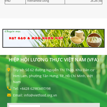
VND
Vietnamese Dong
26.287,66
HIỆP HỘI LƯƠNG THỰC VIỆT NAM (VFA)
Trụ sở: Số 62 đường Nguyễn Thị Thập, Khu Dân cư
Him Lam, phường Tân Hưng, TP. Hồ Chí Minh, Việt
Nam
Tel: +8428 62983497/98
Email: info@vietfood.org.vn