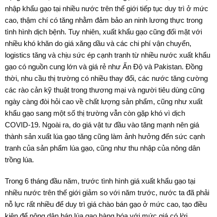
nhập khẩu gạo tại nhiều nước trên thế giới tiếp tục duy trì ở mức
cao, thậm chí có tăng nhằm đảm bảo an ninh lương thực trong
tình hình dịch bệnh. Tuy nhiên, xuất khẩu gạo cũng đối mặt với
nhiều khó khăn do giá xăng dầu và các chi phí vận chuyển,
logistics tăng và chịu sức ép cạnh tranh từ nhiều nước xuất khẩu
gạo có nguồn cung lớn và giá rẻ như Ấn Độ và Pakistan. Đồng
thời, nhu cầu thị trường có nhiều thay đổi, các nước tăng cường
các rào cản kỹ thuật trong thương mại và người tiêu dùng cũng
ngày càng đòi hỏi cao về chất lượng sản phẩm, cũng như xuất
khẩu gạo sang một số thị trường vẫn còn gặp khó vì dịch
COVID-19. Ngoài ra, do giá vật tư đầu vào tăng mạnh nên giá
thành sản xuất lúa gạo tăng cũng làm ảnh hưởng đến sức cạnh
tranh của sản phẩm lúa gạo, cũng như thu nhập của nông dân
trồng lúa.
Trong 6 tháng đầu năm, trước tình hình giá xuất khẩu gạo tại
nhiều nước trên thế giới giảm so với năm trước, nước ta đã phải
nỗ lực rất nhiều để duy trì giá chào bán gạo ở mức cao, tạo điều
kiện để nông dân bán lúa gạo hàng hóa với mức giá có lời.