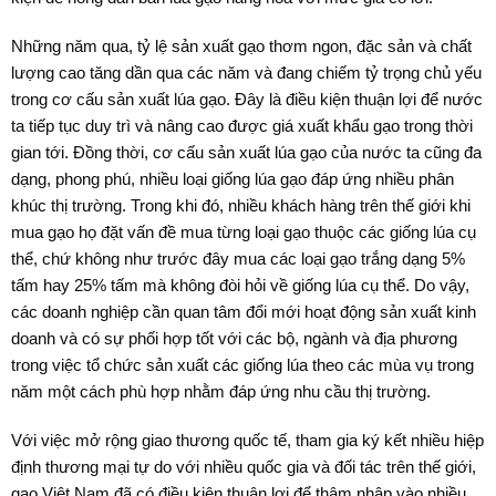
Những năm qua, tỷ lệ sản xuất gạo thơm ngon, đặc sản và chất
lượng cao tăng dần qua các năm và đang chiếm tỷ trọng chủ yếu
trong cơ cấu sản xuất lúa gạo. Đây là điều kiện thuận lợi để nước
ta tiếp tục duy trì và nâng cao được giá xuất khẩu gạo trong thời
gian tới. Đồng thời, cơ cấu sản xuất lúa gạo của nước ta cũng đa
dạng, phong phú, nhiều loại giống lúa gạo đáp ứng nhiều phân
khúc thị trường. Trong khi đó, nhiều khách hàng trên thế giới khi
mua gạo họ đặt vấn đề mua từng loại gạo thuộc các giống lúa cụ
thể, chứ không như trước đây mua các loại gạo trắng dạng 5%
tấm hay 25% tấm mà không đòi hỏi về giống lúa cụ thể. Do vậy,
các doanh nghiệp cần quan tâm đổi mới hoạt động sản xuất kinh
doanh và có sự phối hợp tốt với các bộ, ngành và địa phương
trong việc tổ chức sản xuất các giống lúa theo các mùa vụ trong
năm một cách phù hợp nhằm đáp ứng nhu cầu thị trường.
Với việc mở rộng giao thương quốc tế, tham gia ký kết nhiều hiệp
định thương mại tự do với nhiều quốc gia và đối tác trên thế giới,
gạo Việt Nam đã có điều kiện thuận lợi để thâm nhập vào nhiều