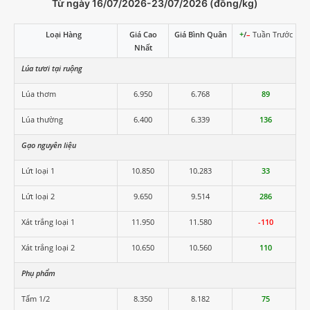
Từ ngày 16/07/2026-23/07/2026 (đồng/kg)
Loại Hàng
Giá Cao
Giá Bình Quân
+
/
–
Tuần Trước
Nhất
Lúa tươi tại ruộng
Lúa thơm
6.950
6.768
89
Lúa thường
6.400
6.339
136
Gạo nguyên liệu
Lứt loại 1
10.850
10.283
33
Lứt loại 2
9.650
9.514
286
Xát trắng loại 1
11.950
11.580
-110
Xát trắng loại 2
10.650
10.560
110
Phụ phẩm
Tấm 1/2
8.350
8.182
75