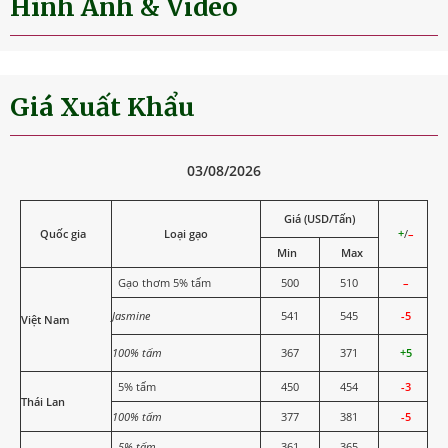
Hình Ảnh & Video
Giá Xuất Khẩu
03/08/2026
Giá (USD/Tấn)
Quốc gia
Loại gạo
+
/
–
Min
Max
Gạo thơm 5% tấm
500
510
–
Jasmine
541
545
-5
Việt Nam
100% tấm
367
371
+5
5% tấm
450
454
-3
Thái Lan
100% tấm
377
381
-5
5% tấm
361
365
–