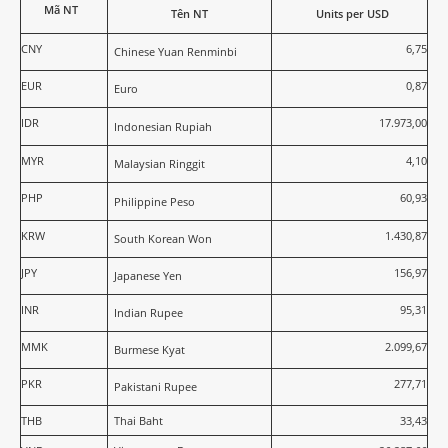
Mã NT
Tên NT
Units per USD
CNY
6,75
Chinese Yuan Renminbi
EUR
0,87
Euro
IDR
17.973,00
Indonesian Rupiah
MYR
4,10
Malaysian Ringgit
PHP
60,93
Philippine Peso
KRW
1.430,87
South Korean Won
JPY
156,97
Japanese Yen
INR
95,31
Indian Rupee
MMK
2.099,67
Burmese Kyat
PKR
277,71
Pakistani Rupee
THB
Thai Baht
33,43