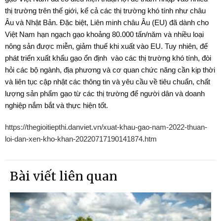
thị trường trên thế giới, kể cả các thị trường khó tính như châu
Âu và Nhật Bản. Đặc biệt, Liên minh châu Âu (EU) đã dành cho
Việt Nam hạn ngạch gạo khoảng 80.000 tấn/năm và nhiều loại
nông sản được miễn, giảm thuế khi xuất vào EU. Tuy nhiên, để
phát triển xuất khẩu gạo ổn định vào các thị trường khó tính, đòi
hỏi các bộ ngành, địa phương và cơ quan chức năng cần kịp thời
và liên tục cập nhật các thông tin và yêu cầu về tiêu chuẩn, chất
lượng sản phẩm gạo từ các thị trường để người dân và doanh
nghiệp nắm bắt và thực hiện tốt.
https://thegioitiepthi.danviet.vn/xuat-khau-gao-nam-2022-thuan-
loi-dan-xen-kho-khan-20220717190141874.htm
Bài viết liên quan