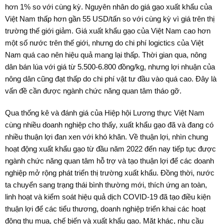
hơn 1% so với cùng kỳ. Nguyên nhân do giá gạo xuất khẩu của
Việt Nam thấp hơn gần 55 USD/tấn so với cùng kỳ vì giá trên thị
trường thế giới giảm. Giá xuất khẩu gạo của Việt Nam cao hơn
một số nước trên thế giới, nhưng do chi phí logictics của Việt
Nam quá cao nên hiệu quả mang lại thấp. Thời gian qua, nông
dân bán lúa với giá từ 5.500-6.800 đồng/kg, nhưng lợi nhuận của
nông dân cũng đạt thấp do chi phí vật tư đầu vào quá cao. Đây là
vấn đề cần được ngành chức năng quan tâm tháo gỡ.
Qua thống kê và đánh giá của Hiệp hội Lương thực Việt Nam
cùng nhiều doanh nghiệp cho thấy, xuất khẩu gạo đã và đang có
nhiều thuận lợi đan xen với khó khăn. Về thuận lợi, nhìn chung
hoạt động xuất khẩu gạo từ đầu năm 2022 đến nay tiếp tục được
ngành chức năng quan tâm hỗ trợ và tạo thuận lợi để các doanh
nghiệp mở rộng phát triển thị trường xuất khẩu. Đồng thời, nước
ta chuyển sang trạng thái bình thường mới, thích ứng an toàn,
linh hoạt và kiểm soát hiệu quả dịch COVID-19 đã tạo điều kiện
thuận lợi để các tiểu thương, doanh nghiệp triển khai các hoạt
động thu mua, chế biến và xuất khẩu gạo. Mặt khác, nhu cầu