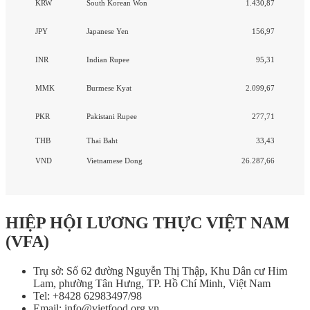
KRW
South Korean Won
1.430,87
JPY
Japanese Yen
156,97
INR
Indian Rupee
95,31
MMK
Burmese Kyat
2.099,67
PKR
Pakistani Rupee
277,71
THB
Thai Baht
33,43
VND
Vietnamese Dong
26.287,66
HIỆP HỘI LƯƠNG THỰC VIỆT NAM
(VFA)
Trụ sở: Số 62 đường Nguyễn Thị Thập, Khu Dân cư Him
Lam, phường Tân Hưng, TP. Hồ Chí Minh, Việt Nam
Tel: +8428 62983497/98
Email: info@vietfood.org.vn