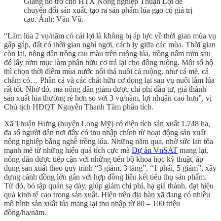
Giang hỗ trợ cho HTX Nông nghiệp Thuận Lợi để
chuyển đổi sản xuất, tạo ra sản phẩm lúa gạo có giá trị
cao. Ảnh: Văn Vũ.
“Làm lúa 2 vụ/năm có cái lợi là không bị áp lực về thời gian mùa vụ
gấp gáp, đất có thời gian nghỉ ngơi, cách ly giữa các mùa. Thời gian
còn lại, nông dân trồng rau màu trên ruộng lúa, trồng nấm rơm sau
đó lấy rơm mục làm phân hữu cơ trả lại cho đồng ruộng. Một số hộ
thì chọn thời điểm mùa nước nổi thả nuôi cá ruộng, như cá mè, cá
chắm cỏ… Phân cá và các chất hữu cơ đọng lại sau vụ nuôi làm lúa
rất tốt. Nhờ đó, mà nông dân giảm được chi phí đầu tư, giá thành
sản xuất lúa thường rẻ hơn so với 3 vụ/năm, lợi nhuận cao hơn”, vị
Chủ tịch HĐQT Nguyễn Thanh Tâm phân tích.
Xã Thuận Hưng (huyện Long Mỹ) có diện tích sản xuất 1.748 ha,
đa số người dân nơi đây có thu nhập chính từ hoạt động sản xuất
nông nghiệp bằng nghề trồng lúa. Những năm qua, nhờ sức lan tỏa
mạnh mẽ từ những hiệu quả tích cực mà
Dự án VnSAT
mang lại,
nông dân được tiếp cận với những tiến bộ khoa học kỹ thuật, áp
dụng sản xuất theo quy trình “3 giảm, 3 tăng”, “1 phải, 5 giảm”, xây
dựng cánh đồng lớn gắn với hợp đồng liên kết tiêu thụ sản phẩm.
Từ đó, bỏ tập quán sạ dày, giúp giảm chi phí, hạ giá thành, đạt hiệu
quả kinh tế cao trong sản xuất. Hiện trên địa bàn xã đang có nhiều
mô hình sản xuất lúa mang lại thu nhập từ 80 – 100 triệu
đồng/ha/năm.