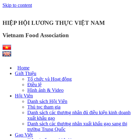
Skip to content
HIỆP HỘI LƯƠNG THỰC VIỆT NAM
Vietnam Food Association
Home
Giới Thiệu
Tổ chức và Hoạt động
Điều lệ
Hình ảnh & Video
Hội Viên
Danh sách Hội Viên
Thủ tục tham gia
Danh sách các thương nhân đủ điều kiện kinh doanh
xuất khẩu gạo
Danh sách các thương nhân xuất khẩu gạo sang thị
trường Trung Quốc
Gạo Việt