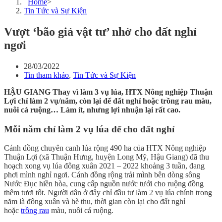
Home
>
Tin Tức và Sự Kiện
Vượt ‘bão giá vật tư’ nhờ cho đất nghỉ
ngơi
28/03/2022
Tin tham khảo
,
Tin Tức và Sự Kiện
HẬU GIANG
Thay vì làm 3 vụ lúa, HTX Nông nghiệp Thuận
Lợi chỉ làm 2 vụ/năm, còn lại để đất nghỉ hoặc trồng rau màu,
nuôi cá ruộng… Làm ít, nhưng lợi nhuận lại rất cao.
Mỗi năm chỉ làm 2 vụ lúa để cho đất nghỉ
Cánh đồng chuyên canh lúa rộng 490 ha của HTX Nông nghiệp
Thuận Lợi (xã Thuận Hưng, huyện Long Mỹ, Hậu Giang) đã thu
hoạch xong vụ lúa đông xuân 2021 – 2022 khoảng 3 tuần, đang
phơi mình nghỉ ngơi. Cánh đồng rộng trải mình bên dòng sông
Nước Đục hiền hòa, cung cấp nguồn nước tưới cho ruộng đồng
thêm tươi tốt. Người dân ở đây chỉ đầu tư làm 2 vụ lúa chính trong
năm là đông xuân và hè thu, thời gian còn lại cho đất nghỉ
hoặc
trồng rau
màu, nuôi cá ruộng.