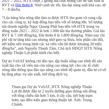
2021 – 2022, HTX chọn 2 giống lúa chất lượng cao để sản xuất là
RVT và
Đài thơm 8
. Nhờ canh tác tốt, lúa đạt năng suất khá cao, từ
7 – 8 tấn/ha.
“Lúa hàng hóa nông dân làm ra được HTX thu gom và cung cấp
cho các công ty, ký hợp đồng bao tiêu với số lượng lớn. Số lượng
mà doanh nghiệp Ngọc Quang Phát bao tiêu với HTX trong vụ
đông xuân 2021 – 2022 là hơn 1.000 tấn lúa thương phẩm. Giá lúa
RVT là 7.100 đồng/kg, Đài thơm 8 là 5.800 đồng/kg. Năm nay chi
phí vật tư tăng khá cao nhưng nhờ gieo sạ thưa, bón phân cân đối,
tiết kiệm nên trung bình các xã viên vẫn lãi được khoảng 20 triệu
đồng/ha”, anh Nguyễn Thanh Tâm, Chủ tịch HĐQT HTX Nông
nghiệp Thuận Lợi phấn khởi cho biết.
Dự án VnSAT không chỉ đào tạo, tập huấn nâng cao trình độ sản
xuất lúa cho xã viên mà còn nâng cao năng lực cho các tổ chức
nông dân thông qua đào tạo nâng cao trình độ quản trị, đầu tư cơ sở
hạ tầng phục vụ sản xuất, mở rộng dịch vụ.
Tham gia Dự án VnSAT, HTX Nông nghiệp Thuận
Lợi đã được đầu tư 2 tuyến đường giao thông nội đồng
với tổng chiều dài hơn 5 km, 4 cây cầu, kết hợp trạm
bơm, tạo điều kiện giao thông thuận lợi. Ảnh: Trung
Chánh.