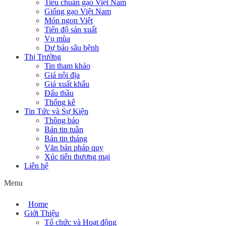
Tiêu chuẩn gạo Việt Nam
Giống gạo Việt Nam
Món ngon Việt
Tiến độ sản xuất
Vụ mùa
Dự báo sâu bệnh
Thị Trường
Tin tham khảo
Giá nội địa
Giá xuất khẩu
Đấu thầu
Thống kê
Tin Tức và Sự Kiện
Thông báo
Bản tin tuần
Bản tin tháng
Văn bản pháp quy
Xúc tiến thương mại
Liên hệ
Menu
Home
Giới Thiệu
Tổ chức và Hoạt động