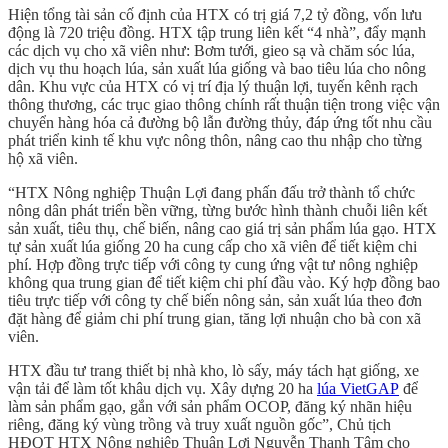
Hiện tổng tài sản cố định của HTX có trị giá 7,2 tỷ đồng, vốn lưu
động là 720 triệu đồng. HTX tập trung liên kết “4 nhà”, đẩy mạnh
các dịch vụ cho xã viên như: Bơm tưới, gieo sạ và chăm sóc lúa,
dịch vụ thu hoạch lúa, sản xuất lúa giống và bao tiêu lúa cho nông
dân. Khu vực của HTX có vị trí địa lý thuận lợi, tuyến kênh rạch
thông thương, các trục giao thông chính rất thuận tiện trong việc vận
chuyển hàng hóa cả đường bộ lẫn đường thủy, đáp ứng tốt nhu cầu
phát triển kinh tế khu vực nông thôn, nâng cao thu nhập cho từng
hộ xã viên.
“HTX Nông nghiệp Thuận Lợi đang phấn đấu trở thành tổ chức
nông dân phát triển bền vững, từng bước hình thành chuỗi liên kết
sản xuất, tiêu thụ, chế biến, nâng cao giá trị sản phẩm lúa gạo. HTX
tự sản xuất lúa giống 20 ha cung cấp cho xã viên để tiết kiệm chi
phí. Hợp đồng trực tiếp với công ty cung ứng vật tư nông nghiệp
không qua trung gian để tiết kiệm chi phí đầu vào. Ký hợp đồng bao
tiêu trực tiếp với công ty chế biến nông sản, sản xuất lúa theo đơn
đặt hàng để giảm chi phí trung gian, tăng lợi nhuận cho bà con xã
viên.
HTX đầu tư trang thiết bị nhà kho, lò sấy, máy tách hạt giống, xe
vận tải để làm tốt khâu dịch vụ. Xây dựng 20 ha
lúa VietGAP
để
làm sản phẩm gạo, gắn với sản phẩm OCOP, đăng ký nhãn hiệu
riêng, đăng ký vùng trồng và truy xuất nguồn gốc”, Chủ tịch
HĐQT HTX Nông nghiệp Thuận Lợi Nguyễn Thanh Tâm cho