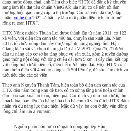
dạng nước đóng chai, anh Tâm cho biết: “HTX đã đăng ký chuyển
sang làm lúa đạt tiêu chuẩn VietGAP, lúa hữu cơ để tiến tới làm
thương hiệu gạo cung cấp ra thị trường. Các xã viên đã được tập
huấn,
vụ hè thu
2022 sẽ bắt tay làm một phần diện tích, từ từ mở
rộng ra toàn HTX”.
HTX Nông nghiệp Thuận Lợi được thành lập từ năm 2011, có 122
xã viên, với diện tích canh tác 490 ha, chuyên sản xuất lúa. Năm
2017, tổ chức nông dân này được ngành nông nghiệp tỉnh Hậu
Giang khảo sát và chọn tham gia Dự án VnSAT. Qua đó, đã được
đầu tư nâng cấp cơ sở hạ tầng phục vụ sản xuất, gồm 2 tuyến đường
giao thông nội đồng với tổng chiều dài hơn 5 km, 4 cây cầu, kết hợp
với cống bơm tưới kiên cố, điều tiết nước hiện đại. Hiện HTX có 2
trạm bơm điện với 4 mô tơ công suất 50HP/máy, đủ sức làm dịch vụ
tưới tiêu cho các xã viên.
Theo anh Nguyễn Thanh Tâm, hiện toàn bộ diện tích canh tác của
HTX đều nằm trong khu đê bao, có cơ sở hạ tầng khá hoàn chỉnh,
đảm bảo sản xuất an toàn, hiệu quả. Các dịch vụ như bơm tưới, thu
hoạch lúa, bao tiêu lúa hàng hóa cho bà con xã viên được HTX đảm
nhận và đủ năng lực thực hiện. Mặc dù vậy, bà con ở đây vẫn đồng
lòng chỉ làm lúa 2 vụ/năm.
Nguồn phân bón hữu cơ ngành nông nghiệp Hậu