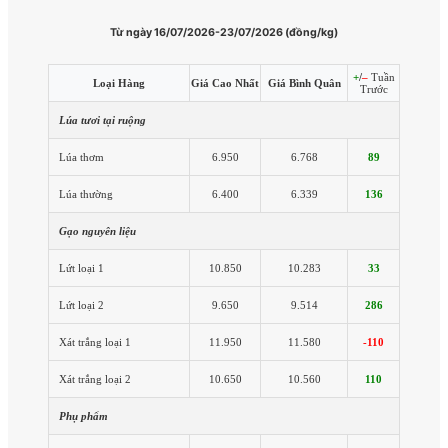
Từ ngày 16/07/2026-23/07/2026 (đồng/kg)
+
/
–
Tuần
Loại Hàng
Giá Cao Nhất
Giá Bình Quân
Trước
Lúa tươi tại ruộng
Lúa thơm
6.950
6.768
89
Lúa thường
6.400
6.339
136
Gạo nguyên liệu
Lứt loại 1
10.850
10.283
33
Lứt loại 2
9.650
9.514
286
Xát trắng loại 1
11.950
11.580
-110
Xát trắng loại 2
10.650
10.560
110
Phụ phẩm