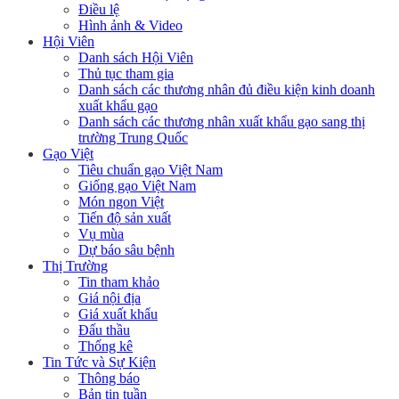
Điều lệ
Hình ảnh & Video
Hội Viên
Danh sách Hội Viên
Thủ tục tham gia
Danh sách các thương nhân đủ điều kiện kinh doanh
xuất khẩu gạo
Danh sách các thương nhân xuất khẩu gạo sang thị
trường Trung Quốc
Gạo Việt
Tiêu chuẩn gạo Việt Nam
Giống gạo Việt Nam
Món ngon Việt
Tiến độ sản xuất
Vụ mùa
Dự báo sâu bệnh
Thị Trường
Tin tham khảo
Giá nội địa
Giá xuất khẩu
Đấu thầu
Thống kê
Tin Tức và Sự Kiện
Thông báo
Bản tin tuần