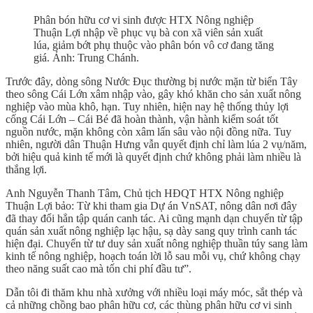
Phân bón hữu cơ vi sinh được HTX Nông nghiệp
Thuận Lợi nhập về phục vụ bà con xã viên sản xuất
lúa, giảm bớt phụ thuộc vào phân bón vô cơ đang tăng
giá. Ảnh: Trung Chánh.
Trước đây, dòng sông Nước Đục thường bị nước mặn từ biển Tây
theo sông Cái Lớn xâm nhập vào, gây khó khăn cho sản xuất nông
nghiệp vào mùa khô, hạn. Tuy nhiên, hiện nay hệ thống thủy lợi
cống Cái Lớn – Cái Bé đã hoàn thành, vận hành kiểm soát tốt
nguồn nước, mặn không còn xâm lấn sâu vào nội đồng nữa. Tuy
nhiên, người dân Thuận Hưng vẫn quyết định chỉ làm lúa 2 vụ/năm,
bởi hiệu quả kinh tế mới là quyết định chứ không phải làm nhiều là
thắng lợi.
Anh Nguyễn Thanh Tâm, Chủ tịch HĐQT HTX Nông nghiệp
Thuận Lợi bảo: Từ khi tham gia Dự án VnSAT, nông dân nơi đây
đã thay đổi hẳn tập quán canh tác. Ai cũng mạnh dạn chuyển từ tập
quán sản xuất nông nghiệp lạc hậu, sạ dày sang quy trình canh tác
hiện đại. Chuyển từ tư duy sản xuất nông nghiệp thuần túy sang làm
kinh tế nông nghiệp, hoạch toán lời lỗ sau mỗi vụ, chứ không chạy
theo năng suất cao mà tốn chi phí đầu tư”.
Dẫn tôi đi thăm khu nhà xưởng với nhiều loại máy móc, sắt thép và
cả những chồng bao phân hữu cơ, các thùng phân hữu cơ vi sinh