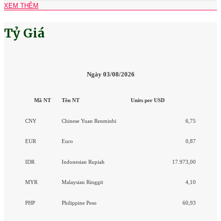
XEM THÊM
Tỷ Giá
Ngày 03/08/2026
Mã NT
Tên NT
Units per USD
CNY
Chinese Yuan Renminbi
6,75
EUR
Euro
0,87
IDR
Indonesian Rupiah
17.973,00
MYR
Malaysian Ringgit
4,10
PHP
Philippine Peso
60,93