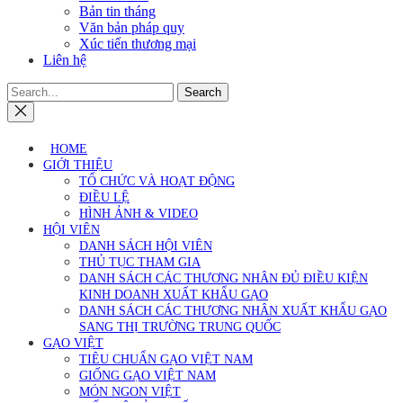
Bản tin tháng
Văn bản pháp quy
Xúc tiến thương mại
Liên hệ
Search
HOME
GIỚI THIỆU
TỔ CHỨC VÀ HOẠT ĐỘNG
ĐIỀU LỆ
HÌNH ẢNH & VIDEO
HỘI VIÊN
DANH SÁCH HỘI VIÊN
THỦ TỤC THAM GIA
DANH SÁCH CÁC THƯƠNG NHÂN ĐỦ ĐIỀU KIỆN
KINH DOANH XUẤT KHẨU GẠO
DANH SÁCH CÁC THƯƠNG NHÂN XUẤT KHẨU GẠO
SANG THỊ TRƯỜNG TRUNG QUỐC
GẠO VIỆT
TIÊU CHUẨN GẠO VIỆT NAM
GIỐNG GẠO VIỆT NAM
MÓN NGON VIỆT