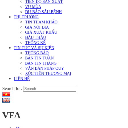
TIẾN ĐỘ SẢN XUẤT
VỤ MÙA
DỰ BÁO SÂU BỆNH
THỊ TRƯỜNG
TIN THAM KHẢO
GIÁ NỘI ĐỊA
GIÁ XUẤT KHẨU
ĐẤU THẦU
THỐNG KÊ
TIN TỨC VÀ SỰ KIỆN
THÔNG BÁO
BẢN TIN TUẦN
BẢN TIN THÁNG
VĂN BẢN PHÁP QUY
XÚC TIẾN THƯƠNG MẠI
LIÊN HỆ
Search for:
VFA