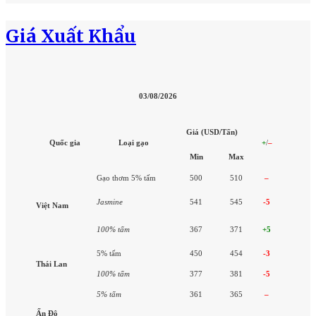
Giá Xuất Khẩu
03/08/2026
Giá (USD/Tấn)
Quốc gia
Loại gạo
+
/
–
Min
Max
Gạo thơm 5% tấm
500
510
–
Jasmine
541
545
-5
Việt Nam
100% tấm
367
371
+5
5% tấm
450
454
-3
Thái Lan
100% tấm
377
381
-5
5% tấm
361
365
–
Ấn Độ