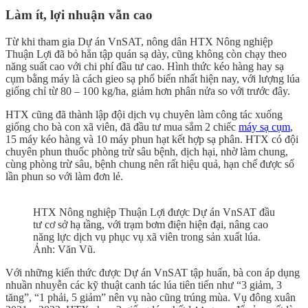
Làm ít, lợi nhuận vẫn cao
Từ khi tham gia Dự án VnSAT, nông dân HTX Nông nghiệp
Thuận Lợi đã bỏ hẳn tập quán sạ dày, cũng không còn chạy theo
năng suất cao với chi phí đầu tư cao. Hình thức kéo hàng hay sạ
cụm bằng máy là cách gieo sạ phổ biến nhất hiện nay, với lượng lúa
giống chỉ từ 80 – 100 kg/ha, giảm hơn phân nửa so với trước đây.
HTX cũng đã thành lập đội dịch vụ chuyên làm công tác xuống
giống cho bà con xã viên, đã đầu tư mua sắm 2 chiếc
máy sạ cụm
,
15 máy kéo hàng và 10 máy phun hạt kết hợp sạ phân. HTX có đội
chuyên phun thuốc phòng trừ sâu bệnh, dịch hại, nhờ làm chung,
cùng phòng trừ sâu, bệnh chung nên rất hiệu quả, hạn chế được số
lần phun so với làm đơn lẻ.
HTX Nông nghiệp Thuận Lợi được Dự án VnSAT đầu
tư cơ sở hạ tầng, với trạm bơm điện hiện đại, nâng cao
năng lực dịch vụ phục vụ xã viên trong sản xuất lúa.
Ảnh: Văn Vũ.
Với những kiến thức được Dự án VnSAT tập huấn, bà con áp dụng
nhuần nhuyễn các kỹ thuật canh tác lúa tiên tiến như “3 giảm, 3
tăng”, “1 phải, 5 giảm” nên vụ nào cũng trúng mùa. Vụ đông xuân