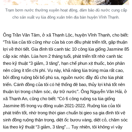
Trạm bơm nước thường xuyên hoạt động, đảm bảo đủ nước cung cấp
cho sản xuất vụ lúa đông xuân trên địa bàn huyện Vĩnh Thạnh.
Ông Trần Văn Tâm, ở xã Thạnh Lộc, huyện Vĩnh Thạnh, cho biết:
“Trà lúa của tôi cũng như của bà con đều phát triển tốt, gặp thuận
lợi về thời tiết. Gia đình tôi canh tác 10 công lúa giống Jasmine 85
cấp xác nhận. Lúa hơn 2 tháng tuổi, phát triển tốt nhờ canh tác
theo kỹ thuật “3 giảm, 3 tăng”, hạn chế phun xịt thuốc, bón phân
nên cũng ít tốn chi phí. Vụ này, khả năng lúa trúng mùa rất cao,
bởi đồng ruộng bồi bổ phù sa, nguồn nước đầy đủ cho lúa phát
triển. Cánh đồng của tôi có hệ thống đê bao, thủy lợi khá tốt nên
thuận lợi trong chăm sóc, dự trữ nước”. Ông Nguyễn Văn Hải, ở
xã Thạnh An, cũng cho biết: “Có 6 công ruộng sạ lúa giống
Jasmine 85 trong vụ đông xuân 2021-2022. Ruộng lúa của tôi
phát triển tốt, nhờ trong thời gian chuẩn bị gieo sạ gia đình tôi vệ
sinh đồng ruộng thận trọng, diệt ốc bươu vàng, diệt cỏ, chăm sóc
lúa theo kỹ thuật “3 giảm, 3 tăng”… Tuy nhiên, tôi không vì vậy