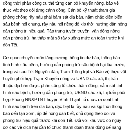
đồng thời phân công cụ thể từng cán bộ khuyến nông, bảo vệ
thực vật theo dõi từng cánh đồng. Cán bộ kỹ thuật tham gia
phòng chống rầy nâu phải bám sát địa bàn, nắm chắc diễn biến
sâu bệnh nói chung, rầy nâu nói riêng để kịp thời hướng dẫn nông
dân phòng trị hiệu quả. Tập trung tuyên truyền, vận động nông
dân phòng trừ, hạ thấp mật số rầy xuống mức an toàn trước khi
đón Tết.
Cơ quan chuyên môn tăng cường thông tin dự báo, thông báo
tình hình sâu bệnh, hướng dẫn phòng trừ sâu bệnh hại lúa trước,
trong và sau Tết Nguyên đán; Trạm Trồng trọt và Bảo vệ thực vật
huyện phối hợp Trạm Khuyến nông và UBND các xã, thị trấn
thuộc địa bàn được phân công tổ chức thăm đồng, nắm sát tình
hình sâu bệnh, hướng dẫn phòng trừ; UBND các xã, thị trấn phối
hợp Phòng NN&PTNT huyện Vĩnh Thạnh tổ chức rà soát tình
hình sâu bệnh trên địa bàn, đặc biệt là rầy nâu và kịp thời thông
báo đến tận xóm, ấp để nông dân biết, chủ động theo dõi và
phòng trừ hiệu quả trước khi đón Tết. Ðối với khu vực có nguy
cơ cao về dịch hại cần tổ chức thành đoàn thăm đồng để nâng