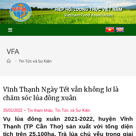
HIỆP HỘI LƯƠNG THỰC VIỆT NAM
Vietnam Food Association
VFA
>
Tin Tức và Sự Kiện
Vĩnh Thạnh Ngày Tết vẫn không lơ là
chăm sóc lúa đông xuân
25/01/2022
Tin tham khảo
,
Tin Tức và Sự Kiện
Vụ lúa đông xuân 2021-2022, huyện Vĩnh
Thạnh (TP Cần Thơ) sản xuất với tổng diện
tích trên 25.100ha. Trà lúa chủ yếu trong giai