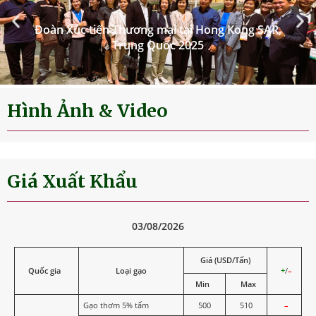
Đoàn Xúc tiến Thương mại tại Hong Kong SAR,
Trung Quốc 2025
Hình Ảnh & Video
Giá Xuất Khẩu
03/08/2026
Giá (USD/Tấn)
Quốc gia
Loại gạo
+
/
–
Min
Max
Gạo thơm 5% tấm
500
510
–