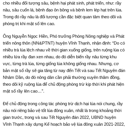
cho nhiều đối tượng sâu, bệnh hại phát sinh, phát triển, như: rầy
nâu, sâu cuốn lá, bệnh đạo ôn bông và bệnh lem lép hạt trên lúa.
Trong đó rầy nâu là đối tượng cần đặc biệt quan tâm theo dõi và
phòng trị khi mật số lên cao.
Ông Nguyễn Ngọc Hiền, Phó trưởng Phòng Nông nghiệp và Phát
triển nông thôn (NN&PTNT) huyện Vĩnh Thạnh, nhận định: “Do có
nhiều trà lúa lệch nhau về thời gian xuống giống, trên ruộng lúa có
nhiều lứa rầy đan xen nhau, do đó diễn biến rầy nâu từng khu
vực, từng trà lúa, từng giống lúa không giống nhau. Nhưng, cơ
bản mật số rầy sẽ gia tăng từ nay đến Tết và sau Tết Nguyên đán
Nhâm Dần, do đó nông dân cần phải thường xuyên thăm đồng,
theo dõi kỹ ruộng lúa để chủ động phòng trừ kịp thời khi phát hiện
mật số rầy lên cao…”.
Ðể chủ động trong công tác phòng trừ dịch hại lúa nói chung, rầy
nâu nói riêng bảo vệ tốt lúa đông xuân, nhất là trong khoảng thời
gian trước, trong và sau Tết Nguyên đán 2022, UBND huyện
Vĩnh Thạnh xây dựng Kế hoạch bảo vệ lúa đông xuân 2021-2022,