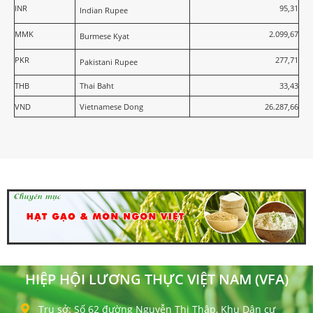
INR
95,31
Indian Rupee
MMK
2.099,67
Burmese Kyat
PKR
277,71
Pakistani Rupee
THB
Thai Baht
33,43
VND
Vietnamese Dong
26.287,66
HIỆP HỘI LƯƠNG THỰC VIỆT NAM (VFA)
Trụ sở: Số 62 đường Nguyễn Thị Thập, Khu Dân cư