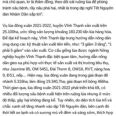
mà chủ quan, lơ là thăm đồng, theo dõi sát ruộng lúa để phòng
tránh sâu bệnh, rầy nâu phá hại, nhất là trong dịp nghỉ Tết Nguyên
đán Nhâm Dần sắp tới”.
Vụ lúa đông xuân 2021-2022, huyện Vĩnh Thạnh sản xuất trên
25.100ha, ước tổng sản lượng khoảng 183.230 tấn lúa hàng hóa.
Ðể đạt kế hoạch này, Vĩnh Thạnh tập trung hướng dẫn nông dân
ứng dụng các kỹ thuật sản xuất tiên tiến, như: “3 giảm 3 tăng”, “1
phải 5 giảm” vào sản xuất. Cơ cấu giống lúa được ngành Nông
nghiệp huyện Vĩnh Thạnh đặc biệt quan tâm, hướng dẫn nông
dân gieo sạ phù hợp với thực tế sản xuất và thị trường tiêu thụ,
như Jasmine 85, OM 5451, Ðài Thơm 8, OM18, RVT, nàng hoa
9, ÐS1, nếp… Hiện nay, lúa đông xuân đang trong giai đoạn đẻ
nhánh 5.316ha; làm đòng 19.340,7ha; giai đoạn trổ bông 466ha.
Thời gian qua, lúa đông xuân 2021-2022 phát triển khá tốt, có
nhiều đối tượng sâu bệnh xuất hiện trên ruộng lúa nhưng ở mức
độ thấp, gây hại không đáng kể. Tuy nhiên, do diện tích lúa trổ và
chắc xanh sẽ tăng nhanh vào dịp Tết Nguyên đán, bên cạnh đó
thời tiết se lạnh và có sương mù về đêm và sáng sớm, thích hợp