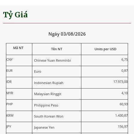
Tỷ Giá
Ngày 03/08/2026
Mã NT
Tên NT
Units per USD
CNY
6,75
Chinese Yuan Renminbi
EUR
0,87
Euro
IDR
17.973,00
Indonesian Rupiah
MYR
4,10
Malaysian Ringgit
PHP
60,93
Philippine Peso
KRW
1.430,87
South Korean Won
JPY
156,97
Japanese Yen