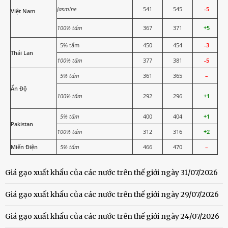
Jasmine
541
545
-5
Việt Nam
100% tấm
367
371
+5
5% tấm
450
454
-3
Thái Lan
100% tấm
377
381
-5
5% tấm
361
365
–
Ấn Độ
100% tấm
292
296
+1
5% tấm
400
404
+1
Pakistan
100% tấm
312
316
+2
Miến Điện
5% tấm
466
470
–
Giá gạo xuất khẩu của các nước trên thế giới ngày 31/07/2026
Giá gạo xuất khẩu của các nước trên thế giới ngày 29/07/2026
Giá gạo xuất khẩu của các nước trên thế giới ngày 24/07/2026