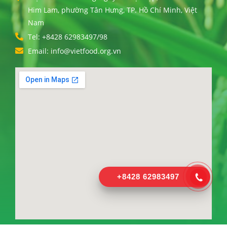
Him Lam, phường Tân Hưng, TP. Hồ Chí Minh, Việt
Nam
Tel: +8428 62983497/98
Email: info@vietfood.org.vn
+8428 62983497