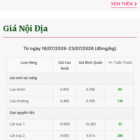
XEM THÊM
Giá Nội Địa
Từ ngày 16/07/2026-23/07/2026 (đồng/kg)
Loại Hàng
Giá Cao
Giá Bình Quân
+
/
–
Tuần Trước
Nhất
Lúa tươi tại ruộng
Lúa thơm
6.950
6.768
89
Lúa thường
6.400
6.339
136
Gạo nguyên liệu
Lứt loại 1
10.850
10.283
33
Lứt loại 2
9.650
9.514
286