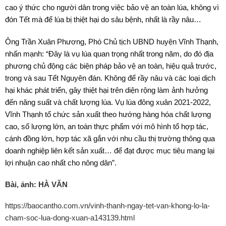
cao ý thức cho người dân trong việc bảo vệ an toàn lúa, không vì
đón Tết mà để lúa bị thiệt hại do sâu bệnh, nhất là rầy nâu…
Ông Trần Xuân Phương, Phó Chủ tịch UBND huyện Vĩnh Thạnh,
nhấn mạnh: “Ðây là vụ lúa quan trọng nhất trong năm, do đó địa
phương chủ động các biện pháp bảo vệ an toàn, hiệu quả trước,
trong và sau Tết Nguyên đán. Không để rầy nâu và các loại dịch
hại khác phát triển, gây thiệt hại trên diện rộng làm ảnh hưởng
đến năng suất và chất lượng lúa. Vụ lúa đông xuân 2021-2022,
Vĩnh Thạnh tổ chức sản xuất theo hướng hàng hóa chất lượng
cao, số lượng lớn, an toàn thực phẩm với mô hình tổ hợp tác,
cánh đồng lớn, hợp tác xã gắn với nhu cầu thị trường thông qua
doanh nghiệp liên kết sản xuất… để đạt được mục tiêu mang lại
lợi nhuận cao nhất cho nông dân”.
Bài, ảnh: HÀ VĂN
https://baocantho.com.vn/vinh-thanh-ngay-tet-van-khong-lo-la-
cham-soc-lua-dong-xuan-a143139.html