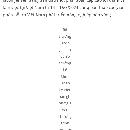
Jacob Jensen đang dẫn đầu một phái đoàn cấp cao tới thăm và
làm việc tại Việt Nam từ 14 – 16/5/2024 cùng bàn thảo các giải
pháp hỗ trợ Việt Nam phát triển nông nghiệp bền vững…
Bộ
trưởng
Jacob
Jensen
và Bộ
trưởng
Lê
Minh
Hoan
ký Biên
bản ghi
nhớ gia
hạn
chương
trình
hợp tác