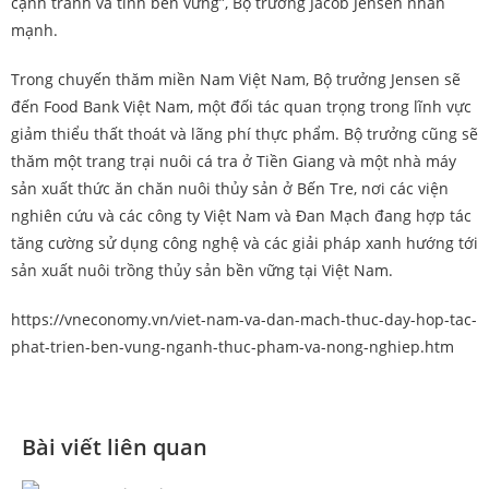
cạnh tranh và tính bền vững”, Bộ trưởng Jacob Jensen nhấn
mạnh.
Trong chuyến thăm miền Nam Việt Nam, Bộ trưởng Jensen sẽ
đến Food Bank Việt Nam, một đối tác quan trọng trong lĩnh vực
giảm thiểu thất thoát và lãng phí thực phẩm. Bộ trưởng cũng sẽ
thăm một trang trại nuôi cá tra ở Tiền Giang và một nhà máy
sản xuất thức ăn chăn nuôi thủy sản ở Bến Tre, nơi các viện
nghiên cứu và các công ty Việt Nam và Đan Mạch đang hợp tác
tăng cường sử dụng công nghệ và các giải pháp xanh hướng tới
sản xuất nuôi trồng thủy sản bền vững tại Việt Nam.
https://vneconomy.vn/viet-nam-va-dan-mach-thuc-day-hop-tac-
phat-trien-ben-vung-nganh-thuc-pham-va-nong-nghiep.htm
Bài viết liên quan