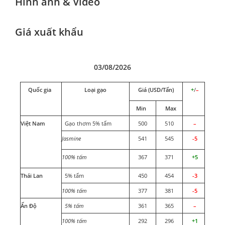
Hình ảnh & Video
Giá xuất khẩu
03/08/2026
Quốc gia
Loại gạo
Giá (USD/Tấn)
+
/
–
Min
Max
Việt Nam
Gạo thơm 5% tấm
500
510
–
Jasmine
541
545
-5
100% tấm
367
371
+5
Thái Lan
5% tấm
450
454
-3
100% tấm
377
381
-5
Ấn Độ
5% tấm
361
365
–
100% tấm
292
296
+1