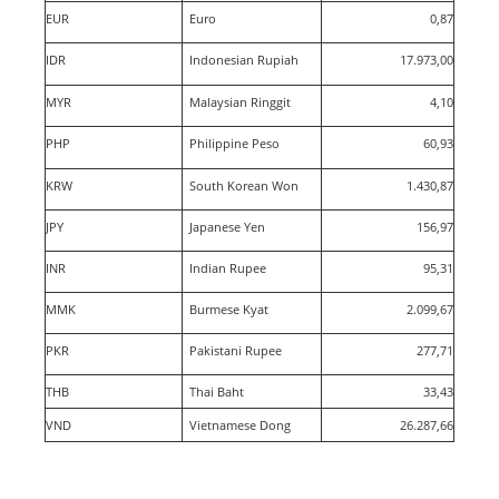
EUR
Euro
0,87
IDR
Indonesian Rupiah
17.973,00
MYR
Malaysian Ringgit
4,10
PHP
Philippine Peso
60,93
KRW
South Korean Won
1.430,87
JPY
Japanese Yen
156,97
INR
Indian Rupee
95,31
MMK
Burmese Kyat
2.099,67
PKR
Pakistani Rupee
277,71
THB
Thai Baht
33,43
VND
Vietnamese Dong
26.287,66