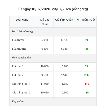
Từ ngày 16/07/2026-23/07/2026 (đồng/kg)
Loại Hàng
Giá Cao
Giá Bình Quân
+
/
–
Tuần Trước
Nhất
Lúa tươi tại ruộng
Lúa thơm
6.950
6.768
89
Lúa thường
6.400
6.339
136
Gạo nguyên liệu
Lứt loại 1
10.850
10.283
33
Lứt loại 2
9.650
9.514
286
Xát trắng loại 1
11.950
11.580
-110
Xát trắng loại 2
10.650
10.560
110
Phụ phẩm