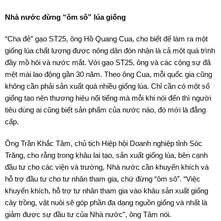
Nhà nước đừng “ôm sô” lúa giống
“Cha đẻ” gạo ST25, ông Hồ Quang Cua, cho biết để làm ra một
giống lúa chất lượng được nông dân đón nhận là cả một quá trình
đầy mồ hôi và nước mắt. Với gạo ST25, ông và các cộng sự đã
mệt mài lao động gần 30 năm. Theo ông Cua, mỗi quốc gia cũng
không cần phải sản xuất quá nhiều giống lúa. Chỉ cần có một số
giống tạo nên thương hiệu nổi tiếng mà mỗi khi nói đến thì người
tiêu dùng ai cũng biết sản phẩm của nước nào, đó mới là đẳng
cấp.
Ông Trần Khắc Tâm, chủ tịch Hiệp hội Doanh nghiệp tỉnh Sóc
Trăng, cho rằng trong khâu lai tạo, sản xuất giống lúa, bên cạnh
đầu tư cho các viện và trường, Nhà nước cần khuyến khích và
hỗ trợ đầu tư cho tư nhân tham gia, chứ đừng “ôm sô”. “Việc
khuyến khích, hỗ trợ tư nhân tham gia vào khâu sản xuất giống
cây trồng, vật nuôi sẽ góp phần đa dạng nguồn giống và nhất là
giảm được sự đầu tư của Nhà nước”, ông Tâm nói.