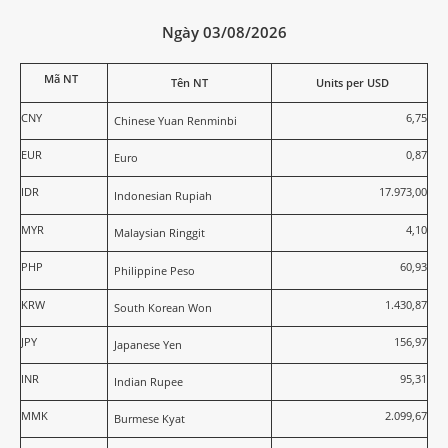
Ngày 03/08/2026
Mã NT
Tên NT
Units per USD
CNY
6,75
Chinese Yuan Renminbi
EUR
0,87
Euro
IDR
17.973,00
Indonesian Rupiah
MYR
4,10
Malaysian Ringgit
PHP
60,93
Philippine Peso
KRW
1.430,87
South Korean Won
JPY
156,97
Japanese Yen
INR
95,31
Indian Rupee
MMK
2.099,67
Burmese Kyat