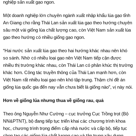
nghiệp sản xuất gạo ngon.
Một doanh nghiệp lớn chuyên ngành xuất nhập khẩu lúa gạo tỉnh
An Giang cho rằng Thái Lan sản xuất lúa gạo theo hướng chuyên
sâu một vài giống lúa chất lượng cao, còn Việt Nam sản xuất lúa
gạo theo hướng có nhiều giống gạo ngon.
“Hai nước sản xuất lúa gạo theo hai hướng khác nhau nên khó
so sánh. Nhờ có nhiều loại gạo nên Việt Nam tiếp cận được
nhiều thị trường khác nhau, còn Thái Lan có phân khúc thị trường
khác hơn. Công tác truyền thông của Thái Lan mạnh hơn, còn
Việt Nam rất nhiều loại gạo nên khó tập trung. Thậm chí đề án
giống lúa quốc gia đến nay vẫn chưa biết là giống nào”, vị này nói.
Hơn về giống lúa nhưng thua về giống rau, quả
Theo ông Nguyễn Như Cường – cục trưởng Cục Trồng trọt (Bộ
NN&PTNT), bộ đang tiếp tục triển khai các chương trình khoa
học, chương trình trọng điểm cấp nhà nước và cấp bộ, tiếp tục
chọn tạo các giống lúa chất lượng cao và tập trung xây dựng