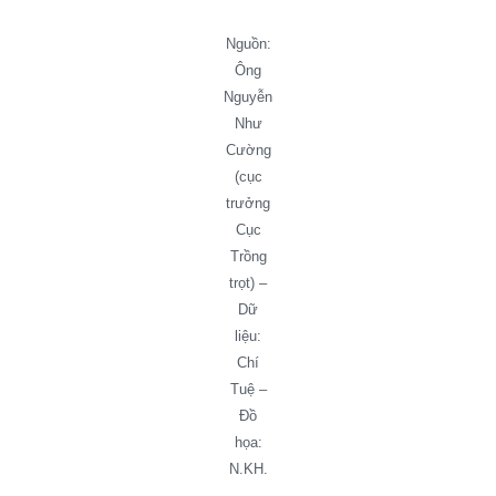
Nguồn:
Ông
Nguyễn
Như
Cường
(cục
trưởng
Cục
Trồng
trọt) –
Dữ
liệu:
Chí
Tuệ –
Đồ
họa:
N.KH.