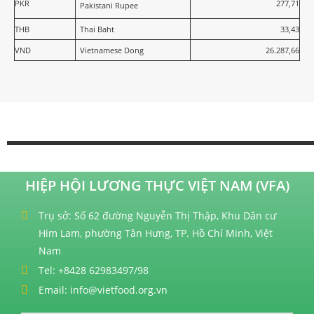
PKR
277,71
Pakistani Rupee
THB
Thai Baht
33,43
VND
Vietnamese Dong
26.287,66
HIỆP HỘI LƯƠNG THỰC VIỆT NAM (VFA)
Trụ sở: Số 62 đường Nguyễn Thị Thập, Khu Dân cư
Him Lam, phường Tân Hưng, TP. Hồ Chí Minh, Việt
Nam
Tel: +8428 62983497/98
Email: info@vietfood.org.vn