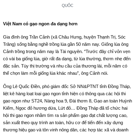
QUỐC
Việt Nam có gạo ngon đa dạng hơn
Gia đình ông Trần Cảnh (xã Châu Hưng, huyện Thạnh Trị, Sóc
Trăng) sống bằng nghề trồng lúa gần 50 năm nay. Giống lúa ông
Cảnh trồng trong năm nay là Tài nguyên. “Trước đây chỉ vỏn vẹn
có vài ba giống lúa, giờ rất đa dạng, từ lúa thường, thơm nhẹ đến
đặc sản. Tùy thị trường và nhu cầu của thương lái, mỗi năm có
thể chọn làm mỗi giống lúa khác nhau”, ông Cảnh nói.
Ông Lê Quốc Điền, phó giám đốc Sở NN&PTNT tỉnh Đồng Tháp,
liệt kê hàng loạt loại gạo ngon tỉnh hiện có thông qua các hội thi
gạo ngon như ST24, Nàng hoa 9, Đài thơm 8, Gạo an toàn Huỳnh
Kiểm, Ngọc đỏ hương dứa, Lứt đỏ… Đồng Tháp đã tổ chức hai
hội thi gạo ngon nhằm tìm ra sản phẩm gạo đạt chất lượng cao,
sản xuất theo quy trình an toàn, hữu cơ để tiến đến xây dựng
thương hiệu gạo và tôn vinh nông dân, các hợp tác xã và doanh