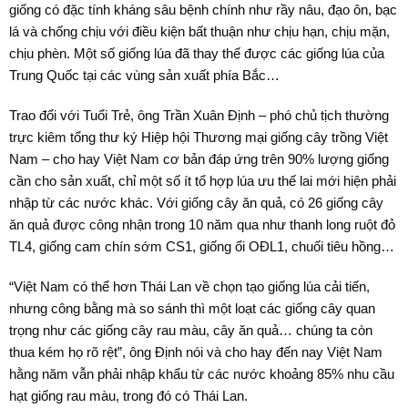
giống có đặc tính kháng sâu bệnh chính như rầy nâu, đạo ôn, bạc
lá và chống chịu với điều kiện bất thuận như chịu hạn, chịu mặn,
chịu phèn. Một số giống lúa đã thay thế được các giống lúa của
Trung Quốc tại các vùng sản xuất phía Bắc…
Trao đổi với Tuổi Trẻ, ông Trần Xuân Định – phó chủ tịch thường
trực kiêm tổng thư ký Hiệp hội Thương mại giống cây trồng Việt
Nam – cho hay Việt Nam cơ bản đáp ứng trên 90% lượng giống
cần cho sản xuất, chỉ một số ít tổ hợp lúa ưu thế lai mới hiện phải
nhập từ các nước khác. Với giống cây ăn quả, có 26 giống cây
ăn quả được công nhận trong 10 năm qua như thanh long ruột đỏ
TL4, giống cam chín sớm CS1, giống ổi OĐL1, chuối tiêu hồng…
“Việt Nam có thể hơn Thái Lan về chọn tạo giống lúa cải tiến,
nhưng công bằng mà so sánh thì một loạt các giống cây quan
trọng như các giống cây rau màu, cây ăn quả… chúng ta còn
thua kém họ rõ rệt”, ông Định nói và cho hay đến nay Việt Nam
hằng năm vẫn phải nhập khẩu từ các nước khoảng 85% nhu cầu
hạt giống rau màu, trong đó có Thái Lan.