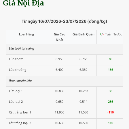
Giá Nội Địa
Từ ngày 16/07/2026-23/07/2026 (đồng/kg)
Loại Hàng
Giá Cao
Giá Bình Quân
+
/
–
Tuần Trước
Nhất
Lúa tươi tại ruộng
Lúa thơm
6.950
6.768
89
Lúa thường
6.400
6.339
136
Gạo nguyên liệu
Lứt loại 1
10.850
10.283
33
Lứt loại 2
9.650
9.514
286
Xát trắng loại 1
11.950
11.580
-110
Xát trắng loại 2
10.650
10.560
110