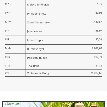
MYR
4,10
Malaysian Ringgit
PHP
60,93
Philippine Peso
KRW
1.430,87
South Korean Won
JPY
156,97
Japanese Yen
INR
95,31
Indian Rupee
MMK
2.099,67
Burmese Kyat
PKR
277,71
Pakistani Rupee
THB
Thai Baht
33,43
VND
Vietnamese Dong
26.287,66