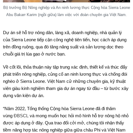
Bộ trưởng Bộ Nông nghiệp và An ninh lương thực Cộng hòa Sierra Leone
Abu Bakarr Karim (ngồi giữa) làm việc với đoàn chuyên gia Việt Nam.
Dự án sẽ hỗ trợ nông dân, làng xã, doanh nghiệp, nhà quản lý
của Sierra Leone tiếp cận công nghệ tiên tiến, học cách áp dụng
trên đồng ruộng, qua đó tăng năng suất và sản lượng dọc theo
chuỗi giá trị lúa gạo ở nước bạn.
Về cốt lõi, thỏa thuận này tập trung xác định, thiết kế và thúc đẩy
phát triển nông nghiệp, củng cố an ninh lương thực và chống đói
nghèo ở Sierra Leone. Việt Nam cử những chuyên gia, kỹ thuật
viên giàu kinh nghiệm tham gia dự án ngay từ đầu – từ bước xây
dựng văn kiện dự án.
“Năm 2022, Tổng thống Cộng hòa Sierra Leone đã đi thăm
vùng
ĐBSCL
và mong muốn học hỏi mô hình hỗ trợ nông hộ nhỏ
được áp dụng ở đây. Qua trao đổi cởi mở, chúng tôi nhận thấy
tiềm năng hợp tác nông nghiệp giữa giữa châu Phi và Việt Nam