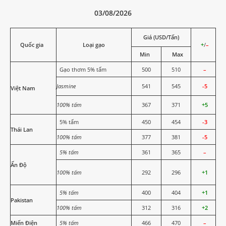
03/08/2026
Giá (USD/Tấn)
Quốc gia
Loại gạo
+
/
–
Min
Max
Gạo thơm 5% tấm
500
510
–
Jasmine
541
545
-5
Việt Nam
100% tấm
367
371
+5
5% tấm
450
454
-3
Thái Lan
100% tấm
377
381
-5
5% tấm
361
365
–
Ấn Độ
100% tấm
292
296
+1
5% tấm
400
404
+1
Pakistan
100% tấm
312
316
+2
Miến Điện
5% tấm
466
470
–