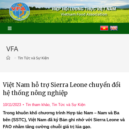
HIỆP HỘI LƯƠNG THỰC VIỆT NAM
Vietnam Food Association
VFA
>
Tin Tức và Sự Kiện
Việt Nam hỗ trợ Sierra Leone chuyển đổi
hệ thống nông nghiệp
10/11/2023
Tin tham khảo
,
Tin Tức và Sự Kiện
Trong khuôn khổ chương trình Hợp tác Nam – Nam và Ba
bên (SSTC), Việt Nam đã ký Bản ghi nhớ với Sierra Leone và
FAO nhằm tăng cường chuỗi giá trị lúa gạo.