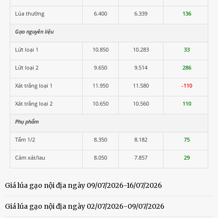
Lúa thường
6.400
6.339
136
Gạo nguyên liệu
Lứt loại 1
10.850
10.283
33
Lứt loại 2
9.650
9.514
286
Xát trắng loại 1
11.950
11.580
-110
Xát trắng loại 2
10.650
10.560
110
Phụ phẩm
Tấm 1/2
8.350
8.182
75
Cám xát/lau
8.050
7.857
29
Giá lúa gạo nội địa ngày 09/07/2026-16/07/2026
Giá lúa gạo nội địa ngày 02/07/2026-09/07/2026