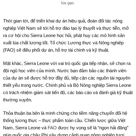
lúa gạo.
Thời gian tới, để triển khai dự án hiệu quả, đoàn đối tác nông
nghiệp Việt Nam sẽ tới hỗ trợ đào tạo lý thuyết và thực tiễn, mở
ra cơ hội cho Sierra Leone học hỏi, phát huy các mô hình sản
xuất lúa chất lượng tốt. Tổ chức Lương thực và Nông nghiệp
(FAO) sẽ điều phối dự án, hỗ trợ tài chính và kỹ thuật.
Mặt khác, Sierra Leone với vai trò quốc gia tiếp nhận, sẽ chọn ra
đội ngũ học viên của mình. Nước bạn đảm bảo các thành viên
của dự án sẽ được hỗ trợ đầy đủ, tiếp cận các nguồn tài nguyên
thiết yếu trong nước. Chính phủ và Bộ Nông nghiệp Sierra Leone
có trách nhiệm giám sát tiến độ, các báo cáo và đánh giá kỹ thuật
thường xuyên.
Thỏa thuận ba bên là minh chứng cho tiềm năng chuyển đổi hệ
thống lương thực – thực phẩm toàn cầu. Chiến lược giữa Việt
Nam, Sierra Leone và
FAO
được hy vọng sẽ là “ngọn hải đăng”
giúp quốc gia châu Phi xây dựng cảnh quan nông nghiệp tươi