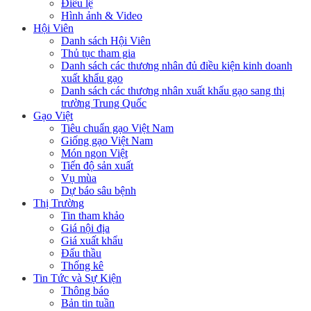
Điều lệ
Hình ảnh & Video
Hội Viên
Danh sách Hội Viên
Thủ tục tham gia
Danh sách các thương nhân đủ điều kiện kinh doanh
xuất khẩu gạo
Danh sách các thương nhân xuất khẩu gạo sang thị
trường Trung Quốc
Gạo Việt
Tiêu chuẩn gạo Việt Nam
Giống gạo Việt Nam
Món ngon Việt
Tiến độ sản xuất
Vụ mùa
Dự báo sâu bệnh
Thị Trường
Tin tham khảo
Giá nội địa
Giá xuất khẩu
Đấu thầu
Thống kê
Tin Tức và Sự Kiện
Thông báo
Bản tin tuần