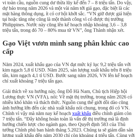
vi toàn cầu, nguồn cung dư thừa lũy kế đến 7 – 8 triệu tấn. Do vậy,
dự báo trong năm 2026 và một vài năm tới giá gạo, đặc biệt là các
mặt hàng thông dụng, ít có cơ hội khởi sắc. “VN giữ được giá hiện
tại hoặc tăng nhẹ cũng là một thành công vì có được thị trường
Philippines. Nước này cũng lên kế hoạch nhập khoảng 3,6 – 3,8
triệu tấn, trong đó 70 – 80% mua từ VN”, ông Thành nhận xét.
Gạo Việt vươn mình sang phân khúc cao
cấp
Năm 2024, xuất khẩu gạo của VN đạt mức kỷ lục 9,2 triệu tấn với
kim ngạch 5,8 tỉ USD. Năm 2025, sản lượng xuất khẩu trên 8 triệu
tấn, kim ngạch 4,1 tỉ USD. Bước sang năm 2026, VN lên kế hoạch
chỉ xuất khoảng 7 triệu tấn gạo.
Giải thích về xu hướng này, ông Đỗ Hà Nam, Chủ tịch Hiệp hội
Lương thực VN (VFA), nói: Về mặt thị trường, trong năm 2026 có
nhiều khó khăn và thách thức. Nguồn cung thế giới dồi dào cũng
ảnh hưởng lớn đến các nhà xuất khẩu nói chung, trong đó có VN.
Chính vì vậy mà năm nay kế hoạch
xuất khẩu
điều chỉnh giảm còn
7 triệu tấn. “Đây không hoàn toàn là vấn đề thị trường mà là định
hướng chiến lược cho ngành gạo, theo Quyết định 583 của Thủ
tướng Chính phủ ban hành tháng 5.2023. Chúng ta sẽ giảm dần sản
lượng xuất khẩu đến năm 2030 chỉ còn khoảng 4 triệu tấn. Cùng với