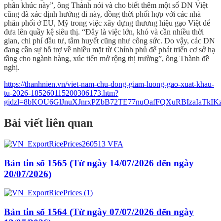
phân khúc này”, ông Thành nói và cho biết thêm một số DN Việt
cũng đã xác định hướng đi này, đồng thời phối hợp với các nhà
phân phối ở EU, Mỹ trong việc xây dựng thương hiệu gạo Việt để
đưa lên quầy kệ siêu thị. “Đây là việc lớn, khó và cần nhiều thời
gian, chi phí đầu tư, tâm huyết cũng như công sức. Do vậy, các DN
đang cần sự hỗ trợ về nhiều mặt từ Chính phủ để phát triển cơ sở hạ
tầng cho ngành hàng, xúc tiến mở rộng thị trường”, ông Thành đề
nghị.
https://thanhnien.vn/viet-nam-chu-dong-giam-luong-gao-xuat-khau-
tu-2026-185260115200306173.htm?
gidzl=8bKOU6GlJnuXJnrxPZbB72TE77nuOafFQXuRBIzaIaTkI
Bài viết liên quan
Bản tin số 1565 (Từ ngày 14/07/2026 đến ngày
20/07/2026)
Bản tin số 1564 (Từ ngày 07/07/2026 đến ngày