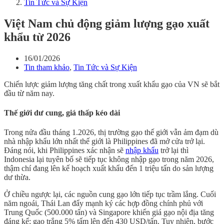
Tin Tức và Sự Kiện
Việt Nam chủ động giảm lượng gạo xuất
khẩu từ 2026
16/01/2026
Tin tham khảo
,
Tin Tức và Sự Kiện
Chiến lược giảm lượng tăng chất trong xuất khẩu gạo của VN sẽ bắt
đầu từ năm nay.
Thế giới dư cung, giá thấp kéo dài
Trong nửa đầu tháng 1.2026, thị trường gạo thế giới vẫn ảm đạm dù
nhà nhập khẩu lớn nhất thế giới là Philippines đã mở cửa trở lại.
Đáng nói, khi Philippines xác nhận sẽ
nhập khẩu
trở lại thì
Indonesia lại tuyên bố sẽ tiếp tục không nhập gạo trong năm 2026,
thậm chí đang lên kế hoạch xuất khẩu đến 1 triệu tấn do sản lượng
dư thừa.
Ở chiều ngược lại, các nguồn cung gạo lớn tiếp tục trầm lắng. Cuối
năm ngoái, Thái Lan đẩy mạnh ký các hợp đồng chính phủ với
Trung Quốc (500.000 tấn) và Singapore khiến giá gạo nội địa tăng
đáng kể; gạo trắng 5% tấm lên đến 430 USD/tấn. Tuy nhiên, bước