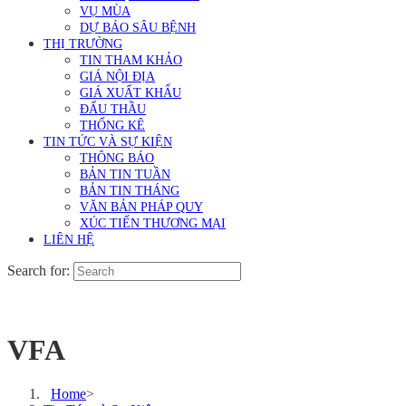
VỤ MÙA
DỰ BÁO SÂU BỆNH
THỊ TRƯỜNG
TIN THAM KHẢO
GIÁ NỘI ĐỊA
GIÁ XUẤT KHẨU
ĐẤU THẦU
THỐNG KÊ
TIN TỨC VÀ SỰ KIỆN
THÔNG BÁO
BẢN TIN TUẦN
BẢN TIN THÁNG
VĂN BẢN PHÁP QUY
XÚC TIẾN THƯƠNG MẠI
LIÊN HỆ
Search for:
VFA
Home
>