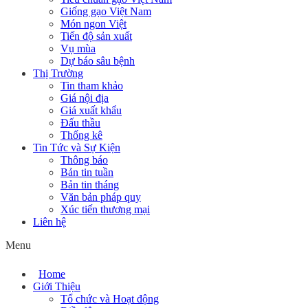
Giống gạo Việt Nam
Món ngon Việt
Tiến độ sản xuất
Vụ mùa
Dự báo sâu bệnh
Thị Trường
Tin tham khảo
Giá nội địa
Giá xuất khẩu
Đấu thầu
Thống kê
Tin Tức và Sự Kiện
Thông báo
Bản tin tuần
Bản tin tháng
Văn bản pháp quy
Xúc tiến thương mại
Liên hệ
Menu
Home
Giới Thiệu
Tổ chức và Hoạt động