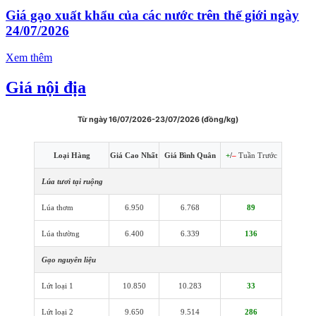
Giá gạo xuất khẩu của các nước trên thế giới ngày
24/07/2026
Xem thêm
Giá nội địa
Từ ngày 16/07/2026-23/07/2026 (đồng/kg)
Loại Hàng
Giá Cao Nhất
Giá Bình Quân
+
/
–
Tuần Trước
Lúa tươi tại ruộng
Lúa thơm
6.950
6.768
89
Lúa thường
6.400
6.339
136
Gạo nguyên liệu
Lứt loại 1
10.850
10.283
33
Lứt loại 2
9.650
9.514
286