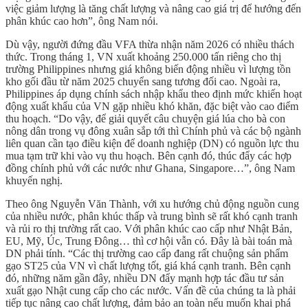
việc giảm lượng là tăng chất lượng và nâng cao giá trị để hướng đến
phân khúc cao hơn”, ông Nam nói.
Dù vậy, người đứng đầu VFA thừa nhận năm 2026 có nhiều thách
thức. Trong tháng 1, VN xuất khoảng 250.000 tấn riêng cho thị
trường Philippines nhưng giá không biến động nhiều vì lượng tồn
kho gối đầu từ năm 2025 chuyển sang tương đối cao. Ngoài ra,
Philippines áp dụng chính sách nhập khẩu theo định mức khiến hoạt
động xuất khẩu của VN gặp nhiều khó khăn, đặc biệt vào cao điểm
thu hoạch. “Do vậy, để giải quyết câu chuyện giá lúa cho bà con
nông dân trong vụ đông xuân sắp tới thì Chính phủ và các bộ ngành
liên quan cần tạo điều kiện để doanh nghiệp (DN) có nguồn lực thu
mua tạm trữ khi vào vụ thu hoạch. Bên cạnh đó, thúc đẩy các hợp
đồng chính phủ với các nước như Ghana, Singapore…”, ông Nam
khuyến nghị.
Theo ông Nguyễn Văn Thành, với xu hướng chủ động nguồn cung
của nhiều nước, phân khúc thấp và trung bình sẽ rất khó cạnh tranh
và rủi ro thị trường rất cao. Với phân khúc cao cấp như Nhật Bản,
EU, Mỹ, Úc, Trung Đông… thì cơ hội vẫn có. Đây là bài toán mà
DN phải tính. “Các thị trường cao cấp đang rất chuộng sản phẩm
gạo ST25 của VN vì chất lượng tốt, giá khá cạnh tranh. Bên cạnh
đó, những năm gần đây, nhiều DN đẩy mạnh hợp tác đầu tư sản
xuất gạo Nhật cung cấp cho các nước. Vấn đề của chúng ta là phải
tiếp tục nâng cao chất lượng, đảm bảo an toàn nếu muốn khai phá