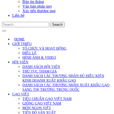
Bản tin tháng
Văn bản pháp quy
Xúc tiến thương mại
Liên hệ
Search
HOME
GIỚI THIỆU
TỔ CHỨC VÀ HOẠT ĐỘNG
ĐIỀU LỆ
HÌNH ẢNH & VIDEO
HỘI VIÊN
DANH SÁCH HỘI VIÊN
THỦ TỤC THAM GIA
DANH SÁCH CÁC THƯƠNG NHÂN ĐỦ ĐIỀU KIỆN
KINH DOANH XUẤT KHẨU GẠO
DANH SÁCH CÁC THƯƠNG NHÂN XUẤT KHẨU GẠO
SANG THỊ TRƯỜNG TRUNG QUỐC
GẠO VIỆT
TIÊU CHUẨN GẠO VIỆT NAM
GIỐNG GẠO VIỆT NAM
MÓN NGON VIỆT
TIẾN ĐỘ SẢN XUẤT