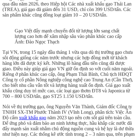
qua đầu năm 2026, theo Hiệp hội Các nhà xuất khẩu gạo Thái Lan
(TREA), giá gạo đã giảm đến 31 USD, chỉ còn 399 USD/tấn. Các
sản phẩm khác cũng đồng loạt giảm 10 – 20 USD/tấn.
Gạo Việt đẩy mạnh chuyển đổi từ lượng lớn sang chất
lượng cao hơn để xâm nhập sâu vào phân khúc cao cấp
Ảnh: Đào Ngọc Thạch
Tại VN, trong 15 ngày đầu tháng 1 vừa qua dù thị trường gạo chưa
sôi động giống các năm trước nhưng các hợp đồng mới từ khách
hàng lớn đã được ký kết. Những lô hàng đầu tiên cũng đã được
giao. Điều này giúp giá gạo VN giữ ổn định so với cuối năm ngoái.
Riêng ở phân khúc cao cấp, ông Phạm Thái Bình, Chủ tịch HĐQT
Công ty cổ phần Nông nghiệp công nghệ cao Trung An (Cần Thơ),
cho biết nhu cầu vẫn tốt và lượng hàng xuất ổn định. Giá gạo xuất
khẩu cũng duy trì mức cao, các loại gạo thơm ĐT8 và Japonica từ
700 – 800 USD/tấn, gạo ST25 1.150 USD/tấn.
Nói về thị trường gạo, ông Nguyễn Văn Thành, Giám đốc Công ty
TNHH SX-TM Phước Thành IV (Vĩnh Long), phân tích: Việc Ấn
Độ cấm
xuất khẩu gạo
năm 2023 tạo nên cơn sốt giá trên toàn cầu.
Để ứng phó và đảm bảo an ninh lương thực, hầu khắp các nước đã
đẩy mạnh sản xuất nhằm chủ động nguồn cung và hệ lụy là dư thừa
như hiện nay. Các thống kê ước tính trong 2 – 3 năm qua, trên phạm