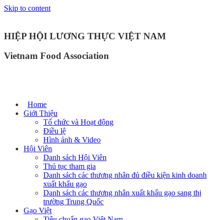
Skip to content
HIỆP HỘI LƯƠNG THỰC VIỆT NAM
Vietnam Food Association
Home
Giới Thiệu
Tổ chức và Hoạt động
Điều lệ
Hình ảnh & Video
Hội Viên
Danh sách Hội Viên
Thủ tục tham gia
Danh sách các thương nhân đủ điều kiện kinh doanh
xuất khẩu gạo
Danh sách các thương nhân xuất khẩu gạo sang thị
trường Trung Quốc
Gạo Việt
Tiêu chuẩn gạo Việt Nam