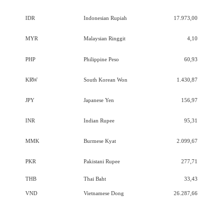
IDR
Indonesian Rupiah
17.973,00
MYR
Malaysian Ringgit
4,10
PHP
Philippine Peso
60,93
KRW
South Korean Won
1.430,87
JPY
Japanese Yen
156,97
INR
Indian Rupee
95,31
MMK
Burmese Kyat
2.099,67
PKR
Pakistani Rupee
277,71
THB
Thai Baht
33,43
VND
Vietnamese Dong
26.287,66