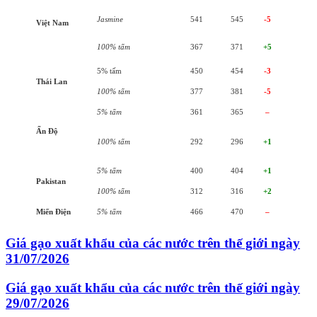
Jasmine
541
545
-5
Việt Nam
100% tấm
367
371
+5
5% tấm
450
454
-3
Thái Lan
100% tấm
377
381
-5
5% tấm
361
365
–
Ấn Độ
100% tấm
292
296
+1
5% tấm
400
404
+1
Pakistan
100% tấm
312
316
+2
Miến Điện
5% tấm
466
470
–
Giá gạo xuất khẩu của các nước trên thế giới ngày
31/07/2026
Giá gạo xuất khẩu của các nước trên thế giới ngày
29/07/2026