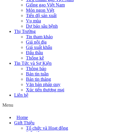
Giống gạo Việt Nam
Món ngon Việt
Tiến độ sản xuất
Vụ mùa
Dự báo sâu bệnh
Thị Trường
Tin tham khảo
Giá nội địa
Giá xuất khẩu
Đấu thầu
Thống kê
Tin Tức và Sự Kiện
Thông báo
Bản tin tuần
Bản tin tháng
Văn bản pháp quy
Xúc tiến thương mại
Liên hệ
Menu
Home
Giới Thiệu
Tổ chức và Hoạt động