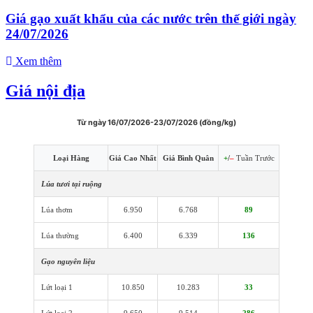
Giá gạo xuất khẩu của các nước trên thế giới ngày
24/07/2026
Xem thêm
Giá nội địa
Từ ngày 16/07/2026-23/07/2026 (đồng/kg)
Loại Hàng
Giá Cao Nhất
Giá Bình Quân
+
/
–
Tuần Trước
Lúa tươi tại ruộng
Lúa thơm
6.950
6.768
89
Lúa thường
6.400
6.339
136
Gạo nguyên liệu
Lứt loại 1
10.850
10.283
33
Lứt loại 2
9.650
9.514
286