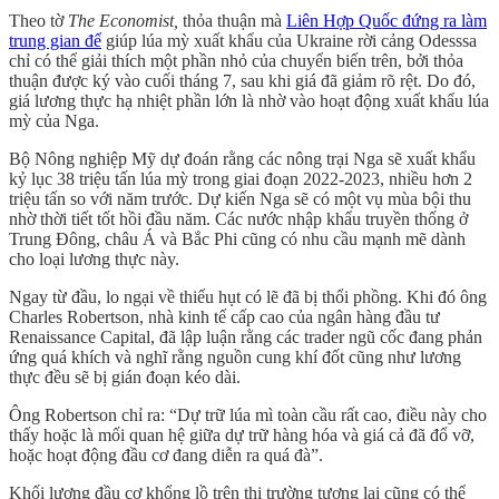
Theo tờ
The Economist,
thỏa thuận mà
Liên Hợp Quốc đứng ra làm
trung gian để
giúp lúa mỳ xuất khẩu của Ukraine rời cảng Odesssa
chỉ có thể giải thích một phần nhỏ của chuyển biến trên, bởi thỏa
thuận được ký vào cuối tháng 7, sau khi giá đã giảm rõ rệt. Do đó,
giá lương thực hạ nhiệt phần lớn là nhờ vào hoạt động xuất khẩu lúa
mỳ của Nga.
Bộ Nông nghiệp Mỹ dự đoán rằng các nông trại Nga sẽ xuất khẩu
kỷ lục 38 triệu tấn lúa mỳ trong giai đoạn 2022-2023, nhiều hơn 2
triệu tấn so với năm trước. Dự kiến Nga sẽ có một vụ mùa bội thu
nhờ thời tiết tốt hồi đầu năm. Các nước nhập khẩu truyền thống ở
Trung Đông, châu Á và Bắc Phi cũng có nhu cầu mạnh mẽ dành
cho loại lương thực này.
Ngay từ đầu, lo ngại về thiếu hụt có lẽ đã bị thổi phồng. Khi đó ông
Charles Robertson, nhà kinh tế cấp cao của ngân hàng đầu tư
Renaissance Capital, đã lập luận rằng các trader ngũ cốc đang phản
ứng quá khích và nghĩ rằng nguồn cung khí đốt cũng như lương
thực đều sẽ bị gián đoạn kéo dài.
Ông Robertson chỉ ra: “Dự trữ lúa mì toàn cầu rất cao, điều này cho
thấy hoặc là mối quan hệ giữa dự trữ hàng hóa và giá cả đã đổ vỡ,
hoặc hoạt động đầu cơ đang diễn ra quá đà”.
Khối lượng đầu cơ khổng lồ trên thị trường tương lai cũng có thể