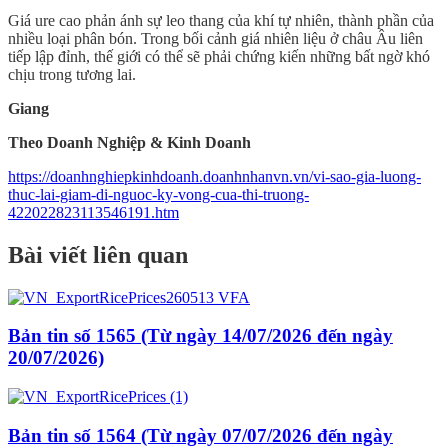
Giá ure cao phản ánh sự leo thang của khí tự nhiên, thành phần của
nhiều loại phân bón. Trong bối cảnh giá nhiên liệu ở châu Âu liên
tiếp lập đỉnh, thế giới có thể sẽ phải chứng kiến những bất ngờ khó
chịu trong tương lai.
Giang
Theo Doanh Nghiệp & Kinh Doanh
https://doanhnghiepkinhdoanh.doanhnhanvn.vn/vi-sao-gia-luong-
thuc-lai-giam-di-nguoc-ky-vong-cua-thi-truong-
422022823113546191.htm
Bài viết liên quan
Bản tin số 1565 (Từ ngày 14/07/2026 đến ngày
20/07/2026)
Bản tin số 1564 (Từ ngày 07/07/2026 đến ngày