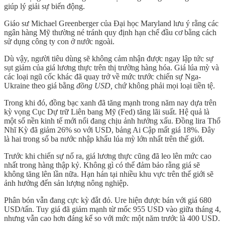
giúp lý giải sự biến động.
Giáo sư Michael Greenberger của Đại học Maryland lưu ý rằng các
ngân hàng Mỹ thường né tránh quy định hạn chế đầu cơ bằng cách
sử dụng công ty con ở nước ngoài.
Dù vậy, người tiêu dùng sẽ không cảm nhận được ngay lập tức sự
sụt giảm của giá lương thực trên thị trường hàng hóa. Giá lúa mỳ và
các loại ngũ cốc khác đã quay trở về mức trước chiến sự Nga-
Ukraine theo giá bằng
đồng USD,
chứ không phải mọi loại tiền tệ.
Trong khi đó, đồng bạc xanh đã tăng mạnh trong năm nay dựa trên
kỳ vọng Cục Dự trữ Liên bang Mỹ (Fed) tăng lãi suất. Hệ quả là
một số nền kinh tế mới nổi đang chịu ảnh hưởng xấu. Đồng lira Thổ
Nhĩ Kỳ đã giảm 26% so với USD, bảng Ai Cập mất giá 18%. Đây
là hai trong số ba nước nhập khẩu lúa mỳ lớn nhất trên thế giới.
Trước khi chiến sự nổ ra, giá lương thực cũng đã leo lên mức cao
nhất trong hàng thập kỷ. Không gì có thể đảm bảo rằng giá sẽ
không tăng lên lần nữa. Hạn hán tại nhiều khu vực trên thế giới sẽ
ảnh hưởng đến sản lượng nông nghiệp.
Phân bón vẫn đang cực kỳ đắt đỏ. Ure hiện được bán với giá 680
USD/tấn. Tuy giá đã giảm mạnh từ mốc 955 USD vào giữa tháng 4,
nhưng vẫn cao hơn đáng kể so với mức một năm trước là 400 USD.