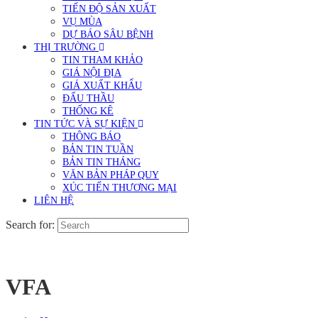
TIẾN ĐỘ SẢN XUẤT
VỤ MÙA
DỰ BÁO SÂU BỆNH
THỊ TRƯỜNG
TIN THAM KHẢO
GIÁ NỘI ĐỊA
GIÁ XUẤT KHẨU
ĐẤU THẦU
THỐNG KÊ
TIN TỨC VÀ SỰ KIỆN
THÔNG BÁO
BẢN TIN TUẦN
BẢN TIN THÁNG
VĂN BẢN PHÁP QUY
XÚC TIẾN THƯƠNG MẠI
LIÊN HỆ
Search for:
VFA