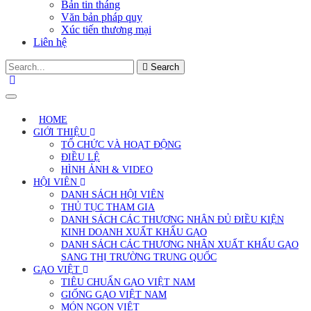
Bản tin tháng
Văn bản pháp quy
Xúc tiến thương mại
Liên hệ
Search
HOME
GIỚI THIỆU
TỔ CHỨC VÀ HOẠT ĐỘNG
ĐIỀU LỆ
HÌNH ẢNH & VIDEO
HỘI VIÊN
DANH SÁCH HỘI VIÊN
THỦ TỤC THAM GIA
DANH SÁCH CÁC THƯƠNG NHÂN ĐỦ ĐIỀU KIỆN
KINH DOANH XUẤT KHẨU GẠO
DANH SÁCH CÁC THƯƠNG NHÂN XUẤT KHẨU GẠO
SANG THỊ TRƯỜNG TRUNG QUỐC
GẠO VIỆT
TIÊU CHUẨN GẠO VIỆT NAM
GIỐNG GẠO VIỆT NAM
MÓN NGON VIỆT