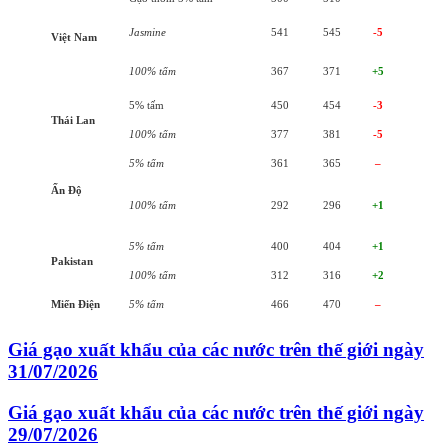
Jasmine
541
545
-5
Việt Nam
100% tấm
367
371
+5
5% tấm
450
454
-3
Thái Lan
100% tấm
377
381
-5
5% tấm
361
365
–
Ấn Độ
100% tấm
292
296
+1
5% tấm
400
404
+1
Pakistan
100% tấm
312
316
+2
Miến Điện
5% tấm
466
470
–
Giá gạo xuất khẩu của các nước trên thế giới ngày
31/07/2026
Giá gạo xuất khẩu của các nước trên thế giới ngày
29/07/2026