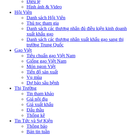
Điều lệ
Hình ảnh & Video
Hội Viên
Danh sách Hội Viên
Thủ tục tham gia
Danh sách các thương nhân đủ điều kiện kinh doanh
xuất khẩu gạo
Danh sách các thương nhân xuất khẩu gạo sang thị
trường Trung Quốc
Gạo Việt
Tiêu chuẩn gạo Việt Nam
Giống gạo Việt Nam
Món ngon Việt
Tiến độ sản xuất
Vụ mùa
Dự báo sâu bệnh
Thị Trường
Tin tham khảo
Giá nội địa
Giá xuất khẩu
Đấu thầu
Thống kê
Tin Tức và Sự Kiện
Thông báo
Bản tin tuần