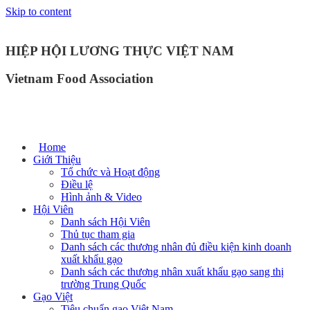
Skip to content
HIỆP HỘI LƯƠNG THỰC VIỆT NAM
Vietnam Food Association
Home
Giới Thiệu
Tổ chức và Hoạt động
Điều lệ
Hình ảnh & Video
Hội Viên
Danh sách Hội Viên
Thủ tục tham gia
Danh sách các thương nhân đủ điều kiện kinh doanh
xuất khẩu gạo
Danh sách các thương nhân xuất khẩu gạo sang thị
trường Trung Quốc
Gạo Việt
Tiêu chuẩn gạo Việt Nam