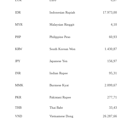
EUR
Euro
0,87
IDR
Indonesian Rupiah
17.973,00
MYR
Malaysian Ringgit
4,10
PHP
Philippine Peso
60,93
KRW
South Korean Won
1.430,87
JPY
Japanese Yen
156,97
INR
Indian Rupee
95,31
MMK
Burmese Kyat
2.099,67
PKR
Pakistani Rupee
277,71
THB
Thai Baht
33,43
VND
Vietnamese Dong
26.287,66