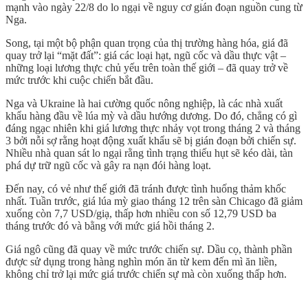
mạnh vào ngày 22/8 do lo ngại về nguy cơ gián đoạn nguồn cung từ
Nga.
Song, tại một bộ phận quan trọng của thị trường hàng hóa, giá đã
quay trở lại “mặt đất”: giá các loại hạt, ngũ cốc và dầu thực vật –
những loại lương thực chủ yếu trên toàn thế giới – đã quay trở về
mức trước khi cuộc chiến bắt đầu.
Nga và Ukraine là hai cường quốc nông nghiệp, là các nhà xuất
khẩu hàng đầu về lúa mỳ và dầu hướng dương. Do đó, chẳng có gì
đáng ngạc nhiên khi giá lương thực nhảy vọt trong tháng 2 và tháng
3 bởi nỗi sợ rằng hoạt động xuất khẩu sẽ bị gián đoạn bởi chiến sự.
Nhiều nhà quan sát lo ngại rằng tình trạng thiếu hụt sẽ kéo dài, tàn
phá dự trữ ngũ cốc và gây ra nạn đói hàng loạt.
Đến nay, có vẻ như thế giới đã tránh được tình huống thảm khốc
nhất. Tuần trước, giá lúa mỳ giao tháng 12 trên sàn Chicago đã giảm
xuống còn 7,7 USD/giạ, thấp hơn nhiều con số 12,79 USD ba
tháng trước đó và bằng với mức giá hồi tháng 2.
Giá ngô cũng đã quay về mức trước chiến sự. Dầu cọ, thành phần
được sử dụng trong hàng nghìn món ăn từ kem đến mì ăn liền,
không chỉ trở lại mức giá trước chiến sự mà còn xuống thấp hơn.