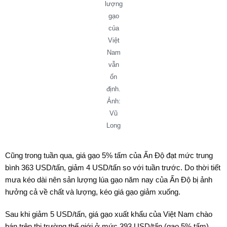
lượng
gạo
của
Việt
Nam
vẫn
ổn
định.
Ảnh:
Vũ
Long
Cũng trong tuần qua, giá gạo 5% tấm của Ấn Độ đạt mức trung
bình 363 USD/tấn, giảm 4 USD/tấn so với tuần trước. Do thời tiết
mưa kéo dài nên sản lượng lúa gạo năm nay của Ấn Độ bị ảnh
hưởng cả về chất và lượng, kéo giá gạo giảm xuống.
Sau khi giảm 5 USD/tấn, giá gạo xuất khẩu của Việt Nam chào
bán trên thị trường thế giới ở mức 393 USD/tấn (gạo 5% tấm),