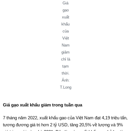
Giá
gạo
xuất
khẩu
của
Việt
Nam
giảm
chỉ là
tạm
thời.
Ảnh:
T.Long
Giá gạo xuất khẩu giảm trong tuần qua
7 tháng năm 2022, xuất khẩu gạo của Việt Nam đạt 4,19 triệu tấn,
tương đương giá trị hơn 2 tỷ USD, tăng 20,5% về lượng và 9%