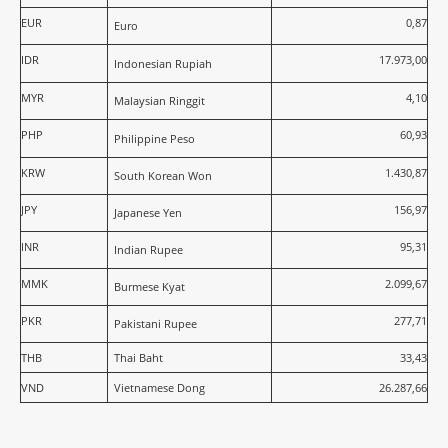
EUR
0,87
Euro
IDR
17.973,00
Indonesian Rupiah
MYR
4,10
Malaysian Ringgit
PHP
60,93
Philippine Peso
KRW
1.430,87
South Korean Won
JPY
156,97
Japanese Yen
INR
95,31
Indian Rupee
MMK
2.099,67
Burmese Kyat
PKR
277,71
Pakistani Rupee
THB
Thai Baht
33,43
VND
Vietnamese Dong
26.287,66