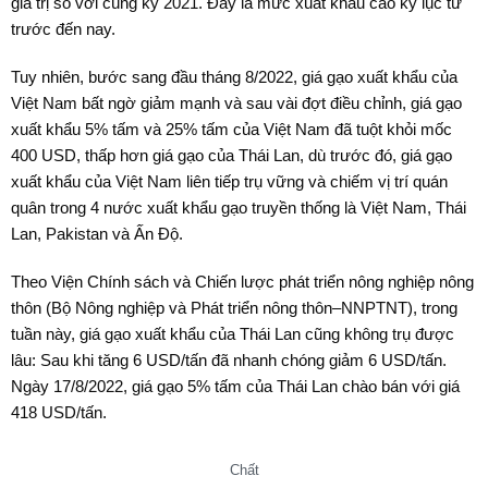
giá trị so với cùng kỳ 2021. Đây là mức xuất khẩu cao kỷ lục từ
trước đến nay.
Tuy nhiên, bước sang đầu tháng 8/2022, giá gạo xuất khẩu của
Việt Nam bất ngờ giảm mạnh và sau vài đợt điều chỉnh, giá gạo
xuất khẩu 5% tấm và 25% tấm của Việt Nam đã tuột khỏi mốc
400 USD, thấp hơn giá gạo của Thái Lan, dù trước đó, giá gạo
xuất khẩu của Việt Nam liên tiếp trụ vững và chiếm vị trí quán
quân trong 4 nước xuất khẩu gạo truyền thống là Việt Nam, Thái
Lan, Pakistan và Ấn Độ.
Theo Viện Chính sách và Chiến lược phát triển nông nghiệp nông
thôn (Bộ Nông nghiệp và Phát triển nông thôn–NNPTNT), trong
tuần này, giá gạo xuất khẩu của Thái Lan cũng không trụ được
lâu: Sau khi tăng 6 USD/tấn đã nhanh chóng giảm 6 USD/tấn.
Ngày 17/8/2022, giá gạo 5% tấm của Thái Lan chào bán với giá
418 USD/tấn.
Chất