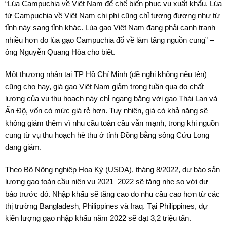
“Lúa Campuchia về Việt Nam để chế biến phục vụ xuất khẩu. Lúa
từ Campuchia về Việt Nam chi phí cũng chỉ tương đương như từ
tỉnh này sang tỉnh khác. Lúa gạo Việt Nam đang phải cạnh tranh
nhiều hơn do lúa gạo Campuchia đổ về làm tăng nguồn cung” –
ông Nguyễn Quang Hòa cho biết.
Một thương nhân tại TP Hồ Chí Minh (đề nghị không nêu tên)
cũng cho hay, giá gạo Việt Nam giảm trong tuần qua do chất
lượng của vụ thu hoạch này chỉ ngang bằng với gạo Thái Lan và
Ấn Độ, vốn có mức giá rẻ hơn. Tuy nhiên, giá có khả năng sẽ
không giảm thêm vì nhu cầu toàn cầu vẫn mạnh, trong khi nguồn
cung từ vụ thu hoạch hè thu ở tỉnh Đồng bằng sông Cửu Long
đang giảm.
Theo Bộ Nông nghiệp Hoa Kỳ (USDA), tháng 8/2022, dự báo sản
lượng gạo toàn cầu niên vụ 2021–2022 sẽ tăng nhẹ so với dự
báo trước đó. Nhập khẩu sẽ tăng cao do nhu cầu cao hơn từ các
thị trường Bangladesh, Philippines và Iraq. Tại Philippines, dự
kiến lượng gạo nhập khẩu năm 2022 sẽ đạt 3,2 triệu tấn.