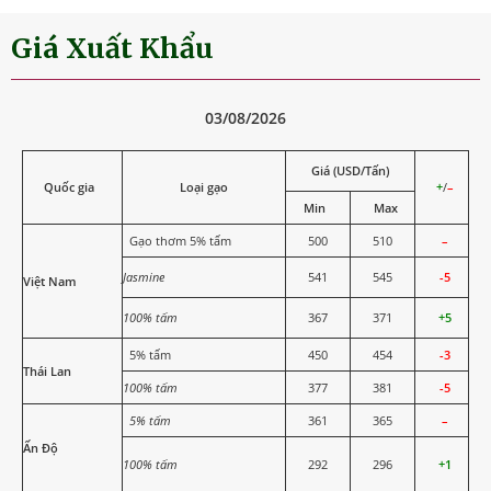
Giá Xuất Khẩu
03/08/2026
Giá (USD/Tấn)
Quốc gia
Loại gạo
+
/
–
Min
Max
Gạo thơm 5% tấm
500
510
–
Jasmine
541
545
-5
Việt Nam
100% tấm
367
371
+5
5% tấm
450
454
-3
Thái Lan
100% tấm
377
381
-5
5% tấm
361
365
–
Ấn Độ
100% tấm
292
296
+1