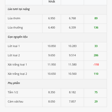
Nhất
Lúa tươi tại ruộng
Lúa thơm
6.950
6.768
89
Lúa thường
6.400
6.339
136
Gạo nguyên liệu
Lứt loại 1
10.850
10.283
33
Lứt loại 2
9.650
9.514
286
Xát trắng loại 1
11.950
11.580
-110
Xát trắng loại 2
10.650
10.560
110
Phụ phẩm
Tấm 1/2
8.350
8.182
75
Cám xát/lau
8.050
7.857
29