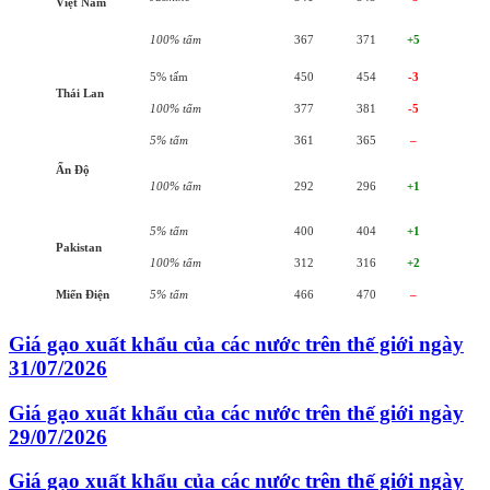
Việt Nam
100% tấm
367
371
+5
5% tấm
450
454
-3
Thái Lan
100% tấm
377
381
-5
5% tấm
361
365
–
Ấn Độ
100% tấm
292
296
+1
5% tấm
400
404
+1
Pakistan
100% tấm
312
316
+2
Miến Điện
5% tấm
466
470
–
Giá gạo xuất khẩu của các nước trên thế giới ngày
31/07/2026
Giá gạo xuất khẩu của các nước trên thế giới ngày
29/07/2026
Giá gạo xuất khẩu của các nước trên thế giới ngày