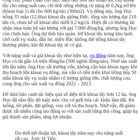
tây cho năng suất cao, chỉ tính riêng những củ nặng từ 0,2kg trở lên
(khoai loại 1) đã cho 600 kg/sào (360m2). Vụ đông này, ông Học
trồng 35 mẫu (12,6ha) khoai tây giống Đức, tống sản lượng đạt 210
tấn củ, chưa kể số khoai nhỏ dưới 0,2 kg/củ. Hiện đã có thương lái
nhận mua toàn bộ sản lượng với giá 7.000 đồng/kg, nhưng ông Học
còn chưa bán. Ông dự tính bảo quản, trữ khoai tây trong kho lạnh
chờ cuối vụ xuân, đầu hè, miền Bắc không thể trồng khoai tây
thương phẩm, khi đó khoai tây sẽ có giá.
Với năng suất và giá khoai tây như hiện tại,
vụ đông
năm nay, ông
Học có lãi gần 14 triệu đồng/ha (500 nghìn đồng/sào). Nhờ sản xuất
lớn lâu năm, ông Học rất trường vốn, không cần bán khoai ngay khi
thu hoạch lứa khoai vụ đông, mà vẫn có tiền triển khai trồng tiếp 50
mẫu khoai tây vụ xuân nhằm có lượng giống lớn, chất lượng cao,
cung ứng cho sản xuất vụ đông 2022 – 2023.
Để đảm bảo canh tác hiệu quả số diện tích khoai tây hơn 12 ha, ông
Học đã sắm đầy đủ máy móc cho cơ giới hóa các khâu làm đất, lên
luống, lót phân, đặt giống, vun xới và thu hoạch. Nhờ vậy, đã giảm
được rất nhiều công lao động so với sản xuất bằng thủ công, giúp hạ
giá thành sản phẩm, tăng lợi nhuận.
Do thời tiết thuận lợi, khoai tây năm nay cho năng suất
rất cao. Ảnh: H.Tiến.