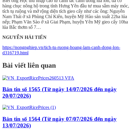
Biết ông Học thu nhập cao từ canh tác cánh đồng lúa lớn, đã có
hàng chục nông hộ trong tỉnh Hưng Yên đầu tư mua sắm máy móc,
tích tụ ruộng và mở rộng diện tích gieo cấy như các ông: Nguyễn
Nam Thái ở xã Phùng Chí Kiên, huyện Mỹ Hào sản xuất 22ha lúa
nếp; Phạm Văn Sào ở xã Giai Phạm, huyện Yên Mỹ gieo cấy 10ha
lúa Bắc thơm số 7…
NGUYỄN HẢI TIẾN
https://nongnghiep.vn/tich-tu-ruong-hoang-lam-canh-dong-lon-
d316719.html
Bài viết liên quan
Bản tin số 1565 (Từ ngày 14/07/2026 đến ngày
20/07/2026)
Bản tin số 1564 (Từ ngày 07/07/2026 đến ngày
13/07/2026)