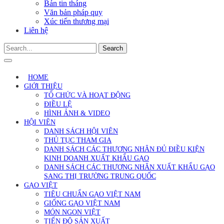
Bản tin tháng
Văn bản pháp quy
Xúc tiến thương mại
Liên hệ
Search
HOME
GIỚI THIỆU
TỔ CHỨC VÀ HOẠT ĐỘNG
ĐIỀU LỆ
HÌNH ẢNH & VIDEO
HỘI VIÊN
DANH SÁCH HỘI VIÊN
THỦ TỤC THAM GIA
DANH SÁCH CÁC THƯƠNG NHÂN ĐỦ ĐIỀU KIỆN
KINH DOANH XUẤT KHẨU GẠO
DANH SÁCH CÁC THƯƠNG NHÂN XUẤT KHẨU GẠO
SANG THỊ TRƯỜNG TRUNG QUỐC
GẠO VIỆT
TIÊU CHUẨN GẠO VIỆT NAM
GIỐNG GẠO VIỆT NAM
MÓN NGON VIỆT
TIẾN ĐỘ SẢN XUẤT