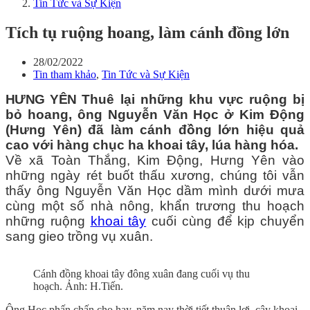
Tin Tức và Sự Kiện
Tích tụ ruộng hoang, làm cánh đồng lớn
28/02/2022
Tin tham khảo
,
Tin Tức và Sự Kiện
HƯNG YÊN
Thuê lại những khu vực ruộng bị
bỏ hoang, ông Nguyễn Văn Học ở Kim Động
(Hưng Yên) đã làm cánh đồng lớn hiệu quả
cao với hàng chục ha khoai tây, lúa hàng hóa.
Về xã Toàn Thắng, Kim Động, Hưng Yên vào
những ngày rét buốt thấu xương, chúng tôi vẫn
thấy ông Nguyễn Văn Học dầm mình dưới mưa
cùng một số nhà nông, khẩn trương thu hoạch
những ruộng
khoai tây
cuối cùng để kịp chuyển
sang gieo trồng vụ xuân.
Cánh đồng khoai tây đông xuân đang cuối vụ thu
hoạch. Ảnh: H.Tiến.
Ông Học phấn chấn cho hay, năm nay thời tiết thuận lợi, cây khoai