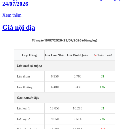
24/07/2026
Xem thêm
Giá nội địa
Từ ngày 16/07/2026-23/07/2026 (đồng/kg)
Loại Hàng
Giá Cao Nhất
Giá Bình Quân
+
/
–
Tuần Trước
Lúa tươi tại ruộng
Lúa thơm
6.950
6.768
89
Lúa thường
6.400
6.339
136
Gạo nguyên liệu
Lứt loại 1
10.850
10.283
33
Lứt loại 2
9.650
9.514
286