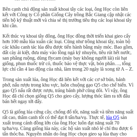
Bên cạnh chủ động sản xuất khoai tây các loại, ông Học còn liên
kết với Công ty Cổ phần Giống Cây trồng Bắc Giang cập nhật các
tiến bộ kỹ thuật mới và chia sẻ thị trường tiêu thụ các loại khoai tây
khi cần.
Kết thúc vụ khoai tây đông, ông Học đồng thời triển khai gieo cấy
hơn 100 mẫu lúa xuân các loại. Cũng như trồng khoai tây, toàn bộ
các khâu canh tác lúa đều được tiến hành bằng máy móc. Bao gồm,
đất cày ải kiệt, đưa máy vào lồng ngả kỹ nhuyễn, tiêu rút hết nước,
san phẳng ruộng, dùng flycam (máy bay không người lái) rải hạt
giống, phun thuốc trừ cỏ, thuốc bảo vệ thực vật, bón phân…, tổng
lực chỉ cần 4 lao động của nhà, làm trong 20 ngày là xong từ A – Z.
Trong sản xuất lúa, ông Học đã liên kết với các cơ sở bún, bánh
phở, nấu rượu trong khu vực, luôn chuộng gạo Q5 cho chế biến. Vì
gạo Q5 nấu rất được rượu, tráng bánh phở cũng dôi. Vì vậy, ông
Học đã chỉ chọn giống Q5 cho gieo cấy, lượng thóc làm ra tới đâu
bán hết ngay tới đấy.
Q5 là giống lúa cứng cây, chống đổ tốt, năng suất và tiềm năng suất
rất cao, thâm canh tốt có thể đạt 8 tấn/ha/vụ. Thực tế,
lúa Q5
sản
xuất trong cánh đồng lớn của ông Học luôn đạt năng suất 70
tạ/ha/vụ. Cùng giống lúa này, các hộ sản xuất nhỏ lẻ chỉ thu được 6
tấn thóc/ha. Nguyên nhân do ông Học chọn gieo sạ lúa thay cho