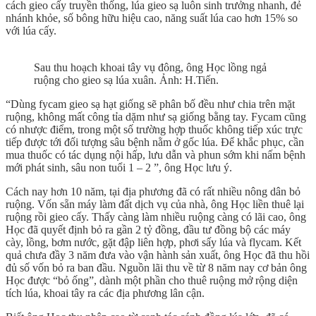
cách gieo cấy truyền thống, lúa gieo sạ luôn sinh trưởng nhanh, đẻ
nhánh khỏe, số bông hữu hiệu cao, năng suất lúa cao hơn 15% so
với lúa cấy.
Sau thu hoạch khoai tây vụ đông, ông Học lồng ngả
ruộng cho gieo sạ lúa xuân. Ảnh: H.Tiến.
“Dùng fycam gieo sạ hạt giống sẽ phân bố đều như chia trên mặt
ruộng, không mất công tỉa dặm như sạ giống bằng tay. Fycam cũng
có nhược điểm, trong một số trường hợp thuốc không tiếp xúc trực
tiếp được tới đối tượng sâu bệnh nằm ở gốc lúa. Để khắc phục, cần
mua thuốc có tác dụng nội hấp, lưu dẫn và phun sớm khi nấm bệnh
mới phát sinh, sâu non tuổi 1 – 2 ”, ông Học lưu ý.
Cách nay hơn 10 năm, tại địa phương đã có rất nhiều nông dân bỏ
ruộng. Vốn sẵn máy làm đất dịch vụ của nhà, ông Học liền thuê lại
ruộng rồi gieo cấy. Thấy càng làm nhiều ruộng càng có lãi cao, ông
Học đã quyết định bỏ ra gần 2 tỷ đồng, đầu tư đồng bộ các máy
cày, lồng, bơm nước, gặt đập liên hợp, phơi sấy lúa và flycam. Kết
quả chưa đầy 3 năm đưa vào vận hành sản xuất, ông Học đã thu hồi
đủ số vốn bỏ ra ban đầu. Nguồn lãi thu về từ 8 năm nay cơ bản ông
Học được “bỏ ống”, dành một phần cho thuê ruộng mở rộng diện
tích lúa, khoai tây ra các địa phương lân cận.