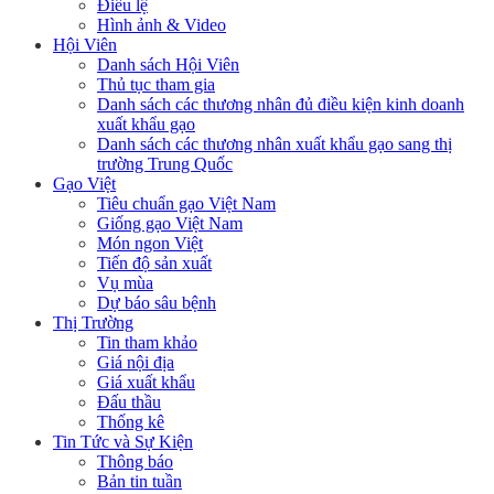
Điều lệ
Hình ảnh & Video
Hội Viên
Danh sách Hội Viên
Thủ tục tham gia
Danh sách các thương nhân đủ điều kiện kinh doanh
xuất khẩu gạo
Danh sách các thương nhân xuất khẩu gạo sang thị
trường Trung Quốc
Gạo Việt
Tiêu chuẩn gạo Việt Nam
Giống gạo Việt Nam
Món ngon Việt
Tiến độ sản xuất
Vụ mùa
Dự báo sâu bệnh
Thị Trường
Tin tham khảo
Giá nội địa
Giá xuất khẩu
Đấu thầu
Thống kê
Tin Tức và Sự Kiện
Thông báo
Bản tin tuần