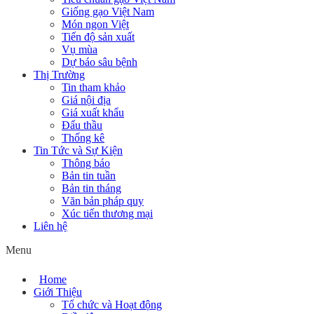
Giống gạo Việt Nam
Món ngon Việt
Tiến độ sản xuất
Vụ mùa
Dự báo sâu bệnh
Thị Trường
Tin tham khảo
Giá nội địa
Giá xuất khẩu
Đấu thầu
Thống kê
Tin Tức và Sự Kiện
Thông báo
Bản tin tuần
Bản tin tháng
Văn bản pháp quy
Xúc tiến thương mại
Liên hệ
Menu
Home
Giới Thiệu
Tổ chức và Hoạt động