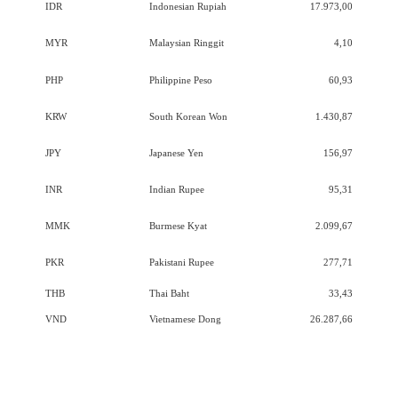
IDR
Indonesian Rupiah
17.973,00
MYR
Malaysian Ringgit
4,10
PHP
Philippine Peso
60,93
KRW
South Korean Won
1.430,87
JPY
Japanese Yen
156,97
INR
Indian Rupee
95,31
MMK
Burmese Kyat
2.099,67
PKR
Pakistani Rupee
277,71
THB
Thai Baht
33,43
VND
Vietnamese Dong
26.287,66