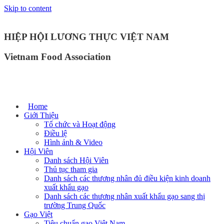
Skip to content
HIỆP HỘI LƯƠNG THỰC VIỆT NAM
Vietnam Food Association
Home
Giới Thiệu
Tổ chức và Hoạt động
Điều lệ
Hình ảnh & Video
Hội Viên
Danh sách Hội Viên
Thủ tục tham gia
Danh sách các thương nhân đủ điều kiện kinh doanh
xuất khẩu gạo
Danh sách các thương nhân xuất khẩu gạo sang thị
trường Trung Quốc
Gạo Việt
Tiêu chuẩn gạo Việt Nam