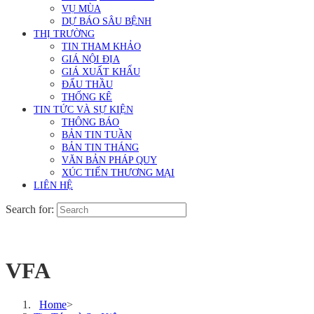
VỤ MÙA
DỰ BÁO SÂU BỆNH
THỊ TRƯỜNG
TIN THAM KHẢO
GIÁ NỘI ĐỊA
GIÁ XUẤT KHẨU
ĐẤU THẦU
THỐNG KÊ
TIN TỨC VÀ SỰ KIỆN
THÔNG BÁO
BẢN TIN TUẦN
BẢN TIN THÁNG
VĂN BẢN PHÁP QUY
XÚC TIẾN THƯƠNG MẠI
LIÊN HỆ
Search for:
VFA
Home
>