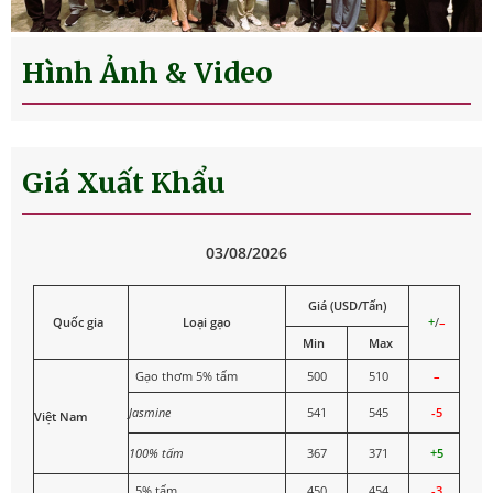
Trung Quốc 2025
Hình Ảnh & Video
Giá Xuất Khẩu
03/08/2026
Giá (USD/Tấn)
Quốc gia
Loại gạo
+
/
–
Min
Max
Gạo thơm 5% tấm
500
510
–
Jasmine
541
545
-5
Việt Nam
100% tấm
367
371
+5
5% tấm
450
454
-3