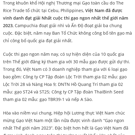
Trong khuôn khổ Hội nghị Thương mại Gạo toàn cầu do The
Rice Trade tổ chức tại Cebu, Philippines,
Việt Nam đã được
vinh danh đạt giải Nhất cuộc thi gạo ngon nhất thế giới năm
2023
, Campuchia đoạt giải nhì và Ấn Độ đoạt giải ba chung
cuộc. Đặc biệt, năm nay Ban Tổ Chức không công bố tên gạo mà
chỉ công bố quốc gia đạt giải nhất.
Cuộc thi gạo ngon năm nay, có sự hiện diện của 10 quốc gia
trên Thế giới đăng ký tham gia với 30 mẫu gạo được gửi dự thi.
Trong đó, Việt Nam có 3 doanh nghiệp tham gia với 6 loại gạo
bao gồm: Công ty CP Tập đoàn Lộc Trời tham gia 02 mẫu: gạo
Lộc Trời 28 và Nàng Hoa 9; DNTN Hồ Quang Trí tham gia 02
mẫu: gạo ST24 và ST25; Công ty CP Tập đoàn ThaiBinh Seed
tham gia 02 mẫu: gạo TBR39-1 và nếp A Sào.
Hòa vào niềm vui chung, Hiệp hội Lương thực Việt Nam chúc
mừng Gạo Việt Nam một lần nữa được vinh danh “Gạo ngon
nhất Thế giới năm 2023”. Đặc biệt hơn hết là Gạo Việt Nam đã