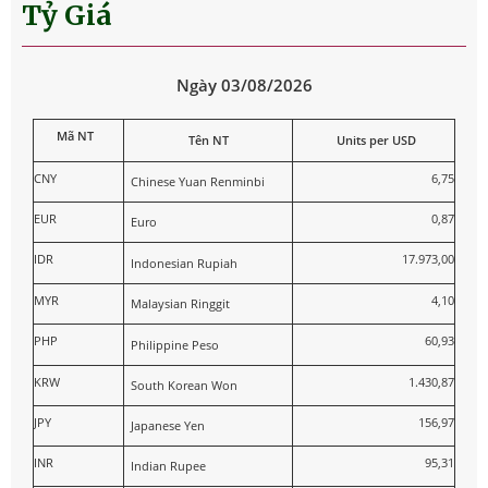
Tỷ Giá
Ngày 03/08/2026
Mã NT
Tên NT
Units per USD
CNY
6,75
Chinese Yuan Renminbi
EUR
0,87
Euro
IDR
17.973,00
Indonesian Rupiah
MYR
4,10
Malaysian Ringgit
PHP
60,93
Philippine Peso
KRW
1.430,87
South Korean Won
JPY
156,97
Japanese Yen
INR
95,31
Indian Rupee