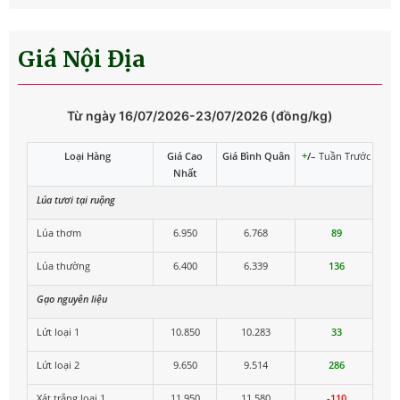
Giá Nội Địa
Từ ngày 16/07/2026-23/07/2026 (đồng/kg)
Loại Hàng
Giá Cao
Giá Bình Quân
+
/
–
Tuần Trước
Nhất
Lúa tươi tại ruộng
Lúa thơm
6.950
6.768
89
Lúa thường
6.400
6.339
136
Gạo nguyên liệu
Lứt loại 1
10.850
10.283
33
Lứt loại 2
9.650
9.514
286
Xát trắng loại 1
11.950
11.580
-110