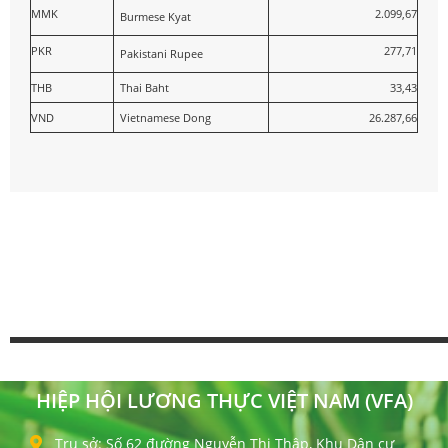
MMK
2.099,67
Burmese Kyat
PKR
277,71
Pakistani Rupee
THB
Thai Baht
33,43
VND
Vietnamese Dong
26.287,66
HIỆP HỘI LƯƠNG THỰC VIỆT NAM (VFA)
Trụ sở: Số 62 đường Nguyễn Thị Thập, Khu Dân cư