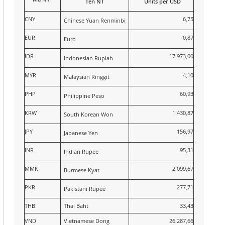
Tên NT
Units per USD
CNY
6,75
Chinese Yuan Renminbi
EUR
0,87
Euro
IDR
17.973,00
Indonesian Rupiah
MYR
4,10
Malaysian Ringgit
PHP
60,93
Philippine Peso
KRW
1.430,87
South Korean Won
JPY
156,97
Japanese Yen
INR
95,31
Indian Rupee
MMK
2.099,67
Burmese Kyat
PKR
277,71
Pakistani Rupee
THB
Thai Baht
33,43
VND
Vietnamese Dong
26.287,66