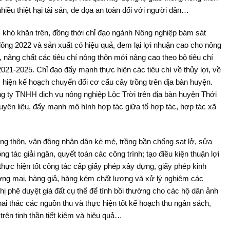
nhiều thiệt hại tài sản, đe dọa an toàn đối với người dân…
 khó khăn trên, đồng thời chỉ đạo ngành Nông nghiệp bám sát
u đông 2022 và sản xuất có hiệu quả, đem lại lợi nhuận cao cho nông
 nâng chất các tiêu chí nông thôn mới nâng cao theo bộ tiêu chí
021-2025. Chỉ đạo đẩy mạnh thực hiện các tiêu chí về thủy lợi, về
c hiện kế hoạch chuyển đổi cơ cấu cây trồng trên địa bàn huyện.
ng ty TNHH dịch vụ nông nghiệp Lộc Trời trên địa bàn huyện Thới
yên liệu, đẩy mạnh mô hình hợp tác giữa tổ hợp tác, hợp tác xã
ng thôn, vận động nhân dân kè mé, trồng bần chống sạt lở, sửa
g tác giải ngân, quyết toán các công trình; tạo điều kiện thuận lợi
hực hiện tốt công tác cấp giấy phép xây dựng, giấy phép kinh
hương mại, hàng giả, hàng kém chất lượng và xử lý nghiêm các
ị phê duyệt giá đất cụ thể để tính bồi thường cho các hộ dân ảnh
khai thác các nguồn thu và thực hiện tốt kế hoạch thu ngân sách,
rên tinh thần tiết kiệm và hiệu quả…