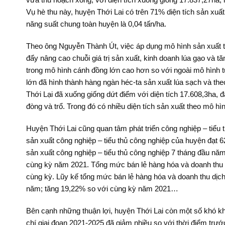
Vụ hè thu này, huyện Thới Lai có trên 71% diện tích sản xuấ
năng suất chung toàn huyện là 0,04 tấn/ha.
Theo ông Nguyễn Thành Út, việc áp dụng mô hình sản xuất tập
đẩy nâng cao chuỗi giá trị sản xuất, kinh doanh lúa gạo và tă
trong mô hình cánh đồng lớn cao hơn so với ngoài mô hình từ
lớn đã hình thành hàng ngàn héc-ta sản xuất lúa sạch và t
Thới Lại đã xuống giống dứt điểm với diện tích 17.608,3ha, 
đòng và trổ. Trong đó có nhiều diện tích sản xuất theo mô h
Huyện Thới Lai cũng quan tâm phát triển công nghiệp – tiểu t
sản xuất công nghiệp – tiểu thủ công nghiệp của huyện đạt 6
sản xuất công nghiệp – tiểu thủ công nghiệp 7 tháng đầu năm
cùng kỳ năm 2021. Tổng mức bán lẻ hàng hóa và doanh thu dị
cùng kỳ. Lũy kế tổng mức bán lẻ hàng hóa và doanh thu dịch
năm; tăng 19,22% so với cùng kỳ năm 2021…
Bên cạnh những thuận lợi, huyện Thới Lai còn một số khó khă
chí giai đoạn 2021-2025 đã giảm nhiều so với thời điểm trướ