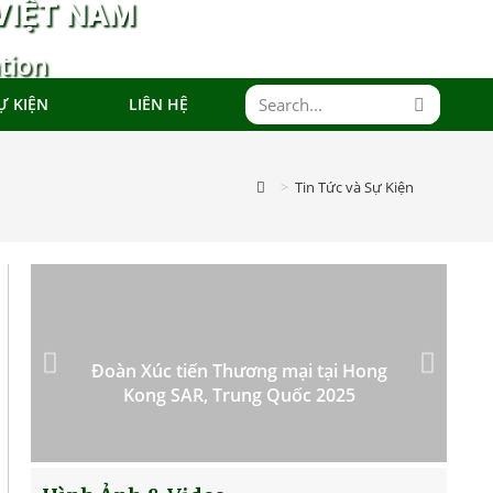
VIỆT NAM
tion
Ự KIỆN
LIÊN HỆ
>
Tin Tức và Sự Kiện
Đoàn Xúc tiến Thương mại tại Hong
Kong SAR, Trung Quốc 2025