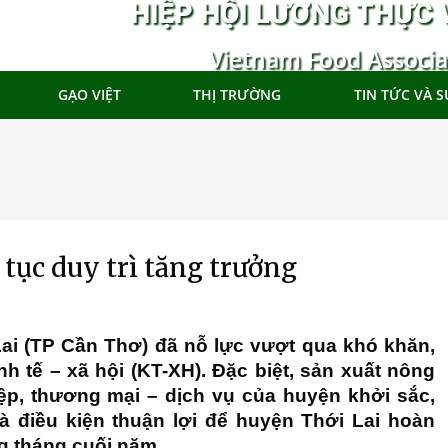
HIỆP HỘI LƯƠNG THỰC 
Vietnam Food Associa
GẠO VIỆT
THỊ TRƯỜNG
TIN TỨC VÀ S
 tục duy trì tăng trưởng
i (TP Cần Thơ) đã nỗ lực vượt qua khó khăn,
inh tế – xã hội (KT-XH). Ðặc biệt, sản xuất nông
ệp, thương mại – dịch vụ của huyện khởi sắc,
 là điều kiện thuận lợi để huyện Thới Lai hoàn
ng tháng cuối năm.