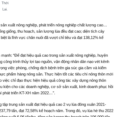
Thới
Lai.
c sản xuất nông nghiệp, phát triển nông nghiệp chất lượng cao…
ống giống, thu hoạch, sản lượng lúa đều đạt cao; diện tích cây
biệt là lĩnh vực chăn nuôi đã vượt chỉ tiêu và đạt 138,12% kế
mạnh: “Ðể đạt hiệu quả cao trong sản xuất nông nghiệp, huyện
g công trình thủy lợi tạo nguồn, vận động nhân dân nạo vét kênh
 trọng việc phòng, chống dịch bệnh trên gia súc gia cầm và kiểm
hực phẩm hàng nông sản. Thực hiện tốt các tiêu chí nông thôn mới
o việc chỉ đạo thực hiện hiệu quả công tác xây dựng nông thôn
ều kiện cho các doanh nghiệp, cơ sở sản xuất, kinh doanh phục hồi
hí phát triển KT-XH năm 2022…”.
tập trung sản xuất đạt hiệu quả cao 2 vụ lúa đông xuân 2021-
37,79 tấn, đạt 72,58% kế hoạch năm. Trong đó, vụ lúa hè thu 2022
năng suất 6,06 tấn/ha, tổng sản lượng thu hoạch trên 106.000 tấn.