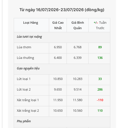
Từ ngày 16/07/2026-23/07/2026 (đồng/kg)
Loại Hàng
Giá Cao
Giá Bình
+
/
–
Tuần
Nhất
Quân
Trước
Lúa tươi tại ruộng
Lúa thơm
6.950
6.768
89
Lúa thường
6.400
6.339
136
Gạo nguyên liệu
Lứt loại 1
10.850
10.283
33
Lứt loại 2
9.650
9.514
286
Xát trắng loại 1
11.950
11.580
-110
Xát trắng loại 2
10.650
10.560
110
Phụ phẩm