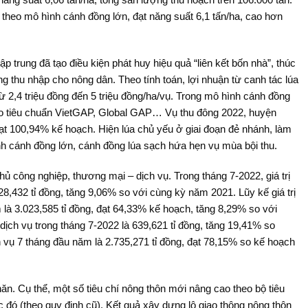
t theo mô hình cánh đồng lớn, đạt năng suất 6,1 tấn/ha, cao hơn
 trung đã tạo điều kiện phát huy hiệu quả “liên kết bốn nhà”, thúc
ng thu nhập cho nông dân. Theo tính toán, lợi nhuận từ canh tác lúa
 2,4 triệu đồng đến 5 triệu đồng/ha/vụ. Trong mô hình cánh đồng
heo tiêu chuẩn VietGAP, Global GAP… Vụ thu đông 2022, huyện
đạt 100,94% kế hoạch. Hiện lúa chủ yếu ở giai đoạn đẻ nhánh, làm
ình cánh đồng lớn, cánh đồng lúa sạch hứa hẹn vụ mùa bội thu.
hủ công nghiệp, thương mại – dịch vụ. Trong tháng 7-2022, giá trị
28,432 tỉ đồng, tăng 9,06% so với cùng kỳ năm 2021. Lũy kế giá trị
 là 3.023,585 tỉ đồng, đạt 64,33% kế hoạch, tăng 8,29% so với
ch vụ trong tháng 7-2022 là 639,621 tỉ đồng, tăng 19,41% so
 vụ 7 tháng đầu năm là 2.735,271 tỉ đồng, đạt 78,15% so kế hoạch
n. Cụ thể, một số tiêu chí nông thôn mới nâng cao theo bộ tiêu
c đó (theo quy định cũ). Kết quả xây dựng lộ giao thông nông thôn