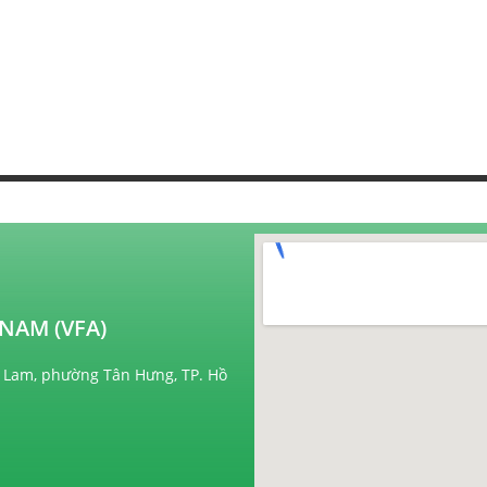
NAM (VFA)
 Lam, phường Tân Hưng, TP. Hồ