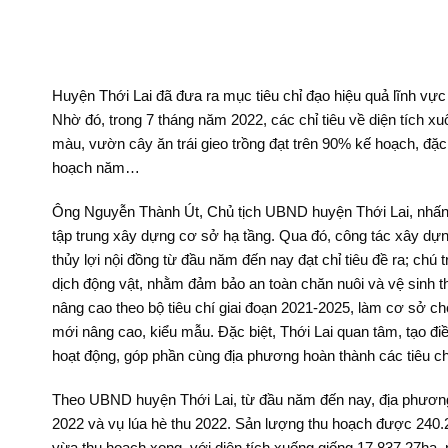
Huyện Thới Lai đã đưa ra mục tiêu chỉ đạo hiệu quả lĩnh vự
Nhờ đó, trong 7 tháng năm 2022, các chỉ tiêu về diện tích xu
màu, vườn cây ăn trái gieo trồng đạt trên 90% kế hoạch, đặc 
hoạch năm…
Ông Nguyễn Thành Út, Chủ tịch UBND huyện Thới Lai, nhấn 
tập trung xây dựng cơ sở hạ tầng. Qua đó, công tác xây dựn
thủy lợi nội đồng từ đầu năm đến nay đạt chỉ tiêu đề ra; chú
dịch động vật, nhằm đảm bảo an toàn chăn nuôi và vệ sinh t
nâng cao theo bộ tiêu chí giai đoạn 2021-2025, làm cơ sở ch
mới nâng cao, kiểu mẫu. Ðặc biệt, Thới Lai quan tâm, tạo đi
hoạt động, góp phần cùng địa phương hoàn thành các tiêu c
Theo UBND huyện Thới Lai, từ đầu năm đến nay, địa phương 
2022 và vụ lúa hè thu 2022. Sản lượng thu hoạch được 240.2
vừa thu hoạch xong, với diện tích xuống giống 17.837,27ha, 