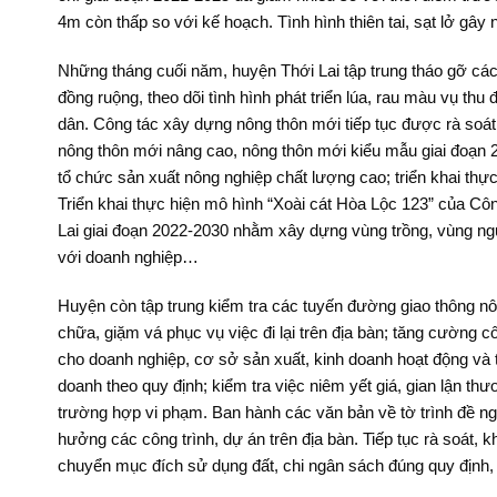
4m còn thấp so với kế hoạch. Tình hình thiên tai, sạt lở gây 
Những tháng cuối năm, huyện Thới Lai tập trung tháo gỡ các
đồng ruộng, theo dõi tình hình phát triển lúa, rau màu vụ th
dân. Công tác xây dựng nông thôn mới tiếp tục được rà soát,
nông thôn mới nâng cao, nông thôn mới kiểu mẫu giai đoạn 2
tổ chức sản xuất nông nghiệp chất lượng cao; triển khai thự
Triển khai thực hiện mô hình “Xoài cát Hòa Lộc 123” của Cô
Lai giai đoạn 2022-2030 nhằm xây dựng vùng trồng, vùng ngu
với doanh nghiệp…
Huyện còn tập trung kiểm tra các tuyến đường giao thông nô
chữa, giặm vá phục vụ việc đi lại trên địa bàn; tăng cường côn
cho doanh nghiệp, cơ sở sản xuất, kinh doanh hoạt động và t
doanh theo quy định; kiểm tra việc niêm yết giá, gian lận t
trường hợp vi phạm. Ban hành các văn bản về tờ trình đề ngh
hưởng các công trình, dự án trên địa bàn. Tiếp tục rà soát, 
chuyển mục đích sử dụng đất, chi ngân sách đúng quy định, t