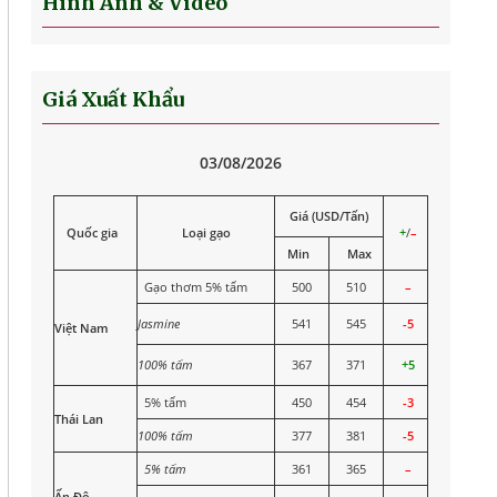
Hình Ảnh & Video
Giá Xuất Khẩu
03/08/2026
Giá (USD/Tấn)
Quốc gia
Loại gạo
+
/
–
Min
Max
Gạo thơm 5% tấm
500
510
–
Jasmine
541
545
-5
Việt Nam
100% tấm
367
371
+5
5% tấm
450
454
-3
Thái Lan
100% tấm
377
381
-5
5% tấm
361
365
–
Ấn Độ