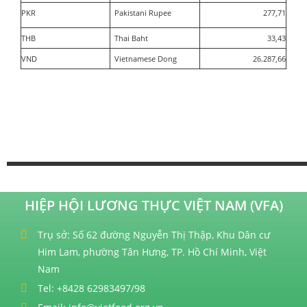
PKR
Pakistani Rupee
277,71
THB
Thai Baht
33,43
VND
Vietnamese Dong
26.287,66
HIỆP HỘI LƯƠNG THỰC VIỆT NAM (VFA)
Trụ sở: Số 62 đường Nguyễn Thị Thập, Khu Dân cư
Him Lam, phường Tân Hưng, TP. Hồ Chí Minh, Việt
Nam
Tel: +8428 62983497/98