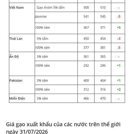
Việt Nam
Gạo thơm 5% tấm
500
510
–
Jasmine
541
545
-5
100% tấm
367
371
+5
Thái Lan
5% tấm
450
454
-3
100% tấm
377
381
-5
Ấn Độ
5% tấm
361
365
–
100% tấm
292
296
+1
Pakistan
5% tấm
400
404
+1
100% tấm
312
316
+2
Miến Điện
5% tấm
466
470
–
Giá gạo xuất khẩu của các nước trên thế giới
ngày 31/07/2026