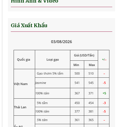
Hình Ảnh & Video
Giá Xuất Khẩu
03/08/2026
Giá (USD/Tấn)
Quốc gia
Loại gạo
+
/
–
Min
Max
Gạo thơm 5% tấm
500
510
–
Jasmine
541
545
-5
Việt Nam
100% tấm
367
371
+5
5% tấm
450
454
-3
Thái Lan
100% tấm
377
381
-5
5% tấm
361
365
–
Ấn Độ