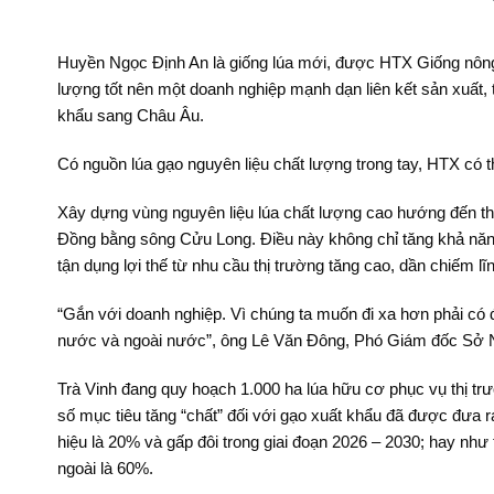
Huyền Ngọc Định An là giống lúa mới, được HTX Giống nông n
lượng tốt nên một doanh nghiệp mạnh dạn liên kết sản xuất, 
khẩu sang Châu Âu.
Có nguồn lúa gạo nguyên liệu chất lượng trong tay, HTX có t
Xây dựng vùng nguyên liệu lúa chất lượng cao hướng đến thị
Đồng bằng sông Cửu Long. Điều này không chỉ tăng khả năng 
tận dụng lợi thế từ nhu cầu thị trường tăng cao, dần chiếm l
“Gắn với doanh nghiệp. Vì chúng ta muốn đi xa hơn phải có đ
nước và ngoài nước”, ông Lê Văn Đông, Phó Giám đốc Sở Nôn
Trà Vinh đang quy hoạch 1.000 ha lúa hữu cơ phục vụ thị t
số mục tiêu tăng “chất” đối với gạo xuất khẩu đã được đưa 
hiệu là 20% và gấp đôi trong giai đoạn 2026 – 2030; hay như
ngoài là 60%.