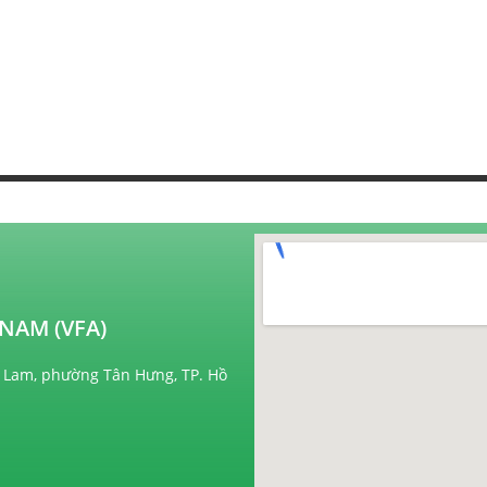
NAM (VFA)
 Lam, phường Tân Hưng, TP. Hồ