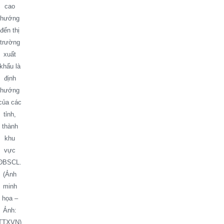
cao
hướng
đến thị
trường
xuất
khẩu là
định
hướng
của các
tỉnh,
thành
khu
vực
ĐBSCL.
(Ảnh
minh
họa –
Ảnh:
TTXVN)