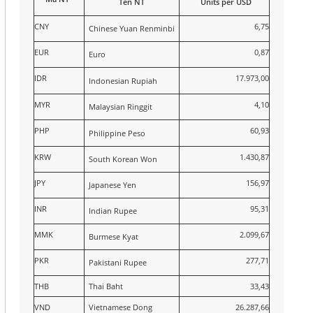
Tên NT
Units per USD
CNY
6,75
Chinese Yuan Renminbi
EUR
0,87
Euro
IDR
17.973,00
Indonesian Rupiah
MYR
4,10
Malaysian Ringgit
PHP
60,93
Philippine Peso
KRW
1.430,87
South Korean Won
JPY
156,97
Japanese Yen
INR
95,31
Indian Rupee
MMK
2.099,67
Burmese Kyat
PKR
277,71
Pakistani Rupee
THB
Thai Baht
33,43
VND
Vietnamese Dong
26.287,66