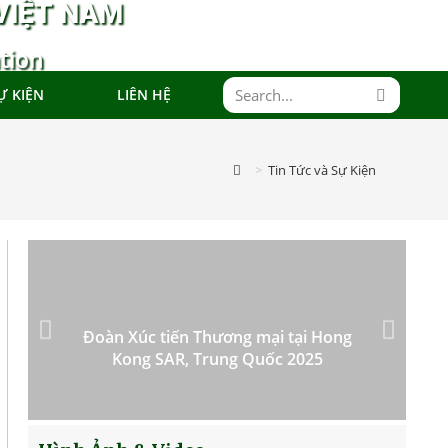
VIỆT NAM
tion
Ự KIỆN
LIÊN HỆ
>
Tin Tức và Sự Kiện
Đoàn Xúc tiến Thương mại tại Hong
Kong SAR, Trung Quốc 2025