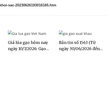
ao-khoi-sac-20230626193016165.htm
Giá lúa gạo hôm nay
Bản tin số 1563 (Từ
ngày 10/7/2026: Gạo
ngày 30/06/2026 đến
Đài Thơm tăng 500
ngày 06/07/2026)
đồng/kg