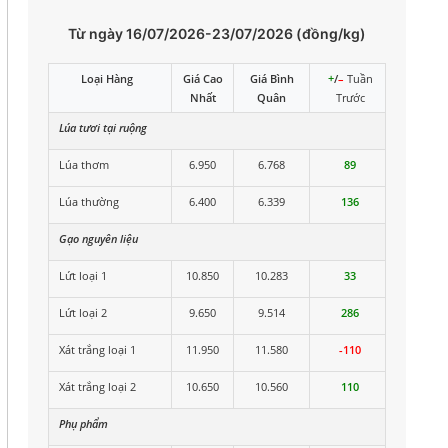
Từ ngày 16/07/2026-23/07/2026 (đồng/kg)
Loại Hàng
Giá Cao
Giá Bình
+
/
–
Tuần
Nhất
Quân
Trước
Lúa tươi tại ruộng
Lúa thơm
6.950
6.768
89
Lúa thường
6.400
6.339
136
Gạo nguyên liệu
Lứt loại 1
10.850
10.283
33
Lứt loại 2
9.650
9.514
286
Xát trắng loại 1
11.950
11.580
-110
Xát trắng loại 2
10.650
10.560
110
Phụ phẩm