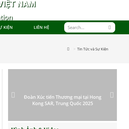
VIỆT NAM
tion
Ự KIỆN
LIÊN HỆ
>
Tin Tức và Sự Kiện
Đoàn Xúc tiến Thương mại tại Hong
Kong SAR, Trung Quốc 2025