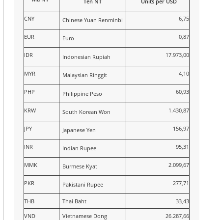
Tên NT
Units per USD
CNY
6,75
Chinese Yuan Renminbi
EUR
0,87
Euro
IDR
17.973,00
Indonesian Rupiah
MYR
4,10
Malaysian Ringgit
PHP
60,93
Philippine Peso
KRW
1.430,87
South Korean Won
JPY
156,97
Japanese Yen
INR
95,31
Indian Rupee
MMK
2.099,67
Burmese Kyat
PKR
277,71
Pakistani Rupee
THB
Thai Baht
33,43
VND
Vietnamese Dong
26.287,66