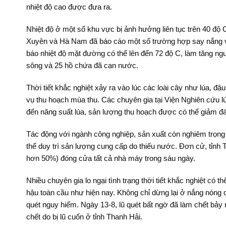
nhiệt độ cao được đưa ra.
Nhiệt độ ở một số khu vực bị ảnh hưởng liên tục trên 40 độ 
Xuyên và Hà Nam đã báo cáo một số trường hợp say nắng và
báo nhiệt độ mặt đường có thể lên đến 72 độ C, làm tăng ngu
sông và 25 hồ chứa đã cạn nước.
Thời tiết khắc nghiệt xảy ra vào lúc các loài cây như lúa, 
vụ thu hoạch mùa thu. Các chuyên gia tại Viện Nghiên cứu l
đến năng suất lúa, sản lượng thu hoạch được có thể giảm đ
Tác động với ngành công nghiệp, sản xuất còn nghiêm trọng 
thể duy trì sản lượng cung cấp do thiếu nước. Đơn cử, tỉnh
hơn 50%) đóng cửa tất cả nhà máy trong sáu ngày.
Nhiều chuyên gia lo ngại tình trạng thời tiết khắc nghiệt có 
hậu toàn cầu như hiện nay. Không chỉ dừng lại ở nắng nóng 
quét nguy hiểm. Ngày 13-8, lũ quét bất ngờ đã làm chết bảy 
chết do bị lũ cuốn ở tỉnh Thanh Hải.