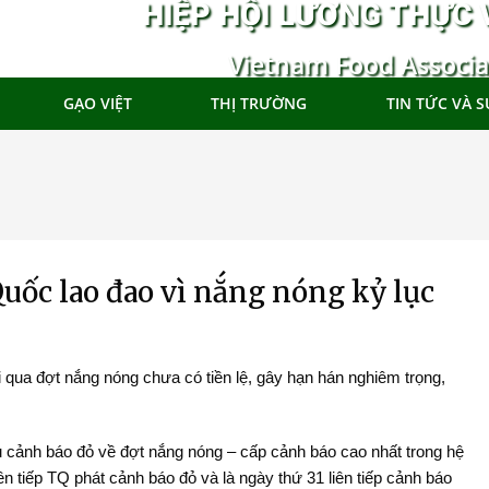
HIỆP HỘI LƯƠNG THỰC 
Vietnam Food Associa
GẠO VIỆT
THỊ TRƯỜNG
TIN TỨC VÀ S
uốc lao đao vì nắng nóng kỷ lục
 qua đợt nắng nóng chưa có tiền lệ, gây hạn hán nghiêm trọng,
 cảnh báo đỏ về đợt nắng nóng – cấp cảnh báo cao nhất trong hệ
n tiếp TQ phát cảnh báo đỏ và là ngày thứ 31 liên tiếp cảnh báo