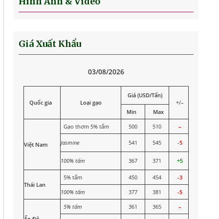
Hình Ảnh & Video
Giá Xuất Khẩu
03/08/2026
Giá (USD/Tấn)
Quốc gia
Loại gạo
+
/
–
Min
Max
Gạo thơm 5% tấm
500
510
–
Jasmine
541
545
-5
Việt Nam
100% tấm
367
371
+5
5% tấm
450
454
-3
Thái Lan
100% tấm
377
381
-5
5% tấm
361
365
–
Ấn Độ