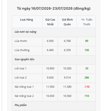
Từ ngày 16/07/2026-23/07/2026 (đồng/kg)
Loại Hàng
Giá Cao
Giá Bình
+
/
–
Tuần
Nhất
Quân
Trước
Lúa tươi tại ruộng
Lúa thơm
6.950
6.768
89
Lúa thường
6.400
6.339
136
Gạo nguyên liệu
Lứt loại 1
10.850
10.283
33
Lứt loại 2
9.650
9.514
286
Xát trắng loại 1
11.950
11.580
-110
Xát trắng loại 2
10.650
10.560
110
Phụ phẩm