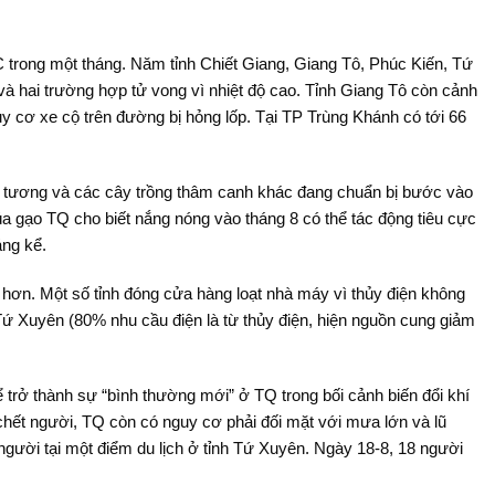
C trong một tháng. Năm tỉnh Chiết Giang, Giang Tô, Phúc Kiến, Tứ
 hai trường hợp tử vong vì nhiệt độ cao. Tỉnh Giang Tô còn cảnh
y cơ xe cộ trên đường bị hỏng lốp. Tại TP Trùng Khánh có tới 66
đậu tương và các cây trồng thâm canh khác đang chuẩn bị bước vào
úa gạo TQ cho biết nắng nóng vào tháng 8 có thể tác động tiêu cực
áng kể.
hơn. Một số tỉnh đóng cửa hàng loạt nhà máy vì thủy điện không
 Tứ Xuyên (80% nhu cầu điện là từ thủy điện, hiện nguồn cung giảm
thể trở thành sự “bình thường mới” ở TQ trong bối cảnh biến đổi khí
chết người, TQ còn có nguy cơ phải đối mặt với mưa lớn và lũ
người tại một điểm du lịch ở tỉnh Tứ Xuyên. Ngày 18-8, 18 người