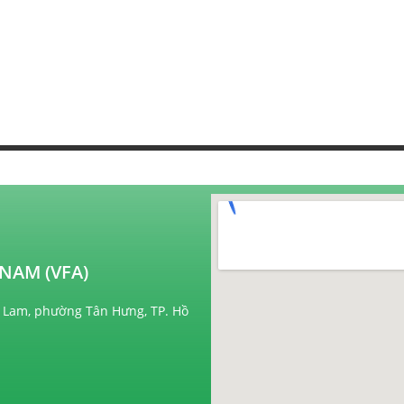
NAM (VFA)
 Lam, phường Tân Hưng, TP. Hồ