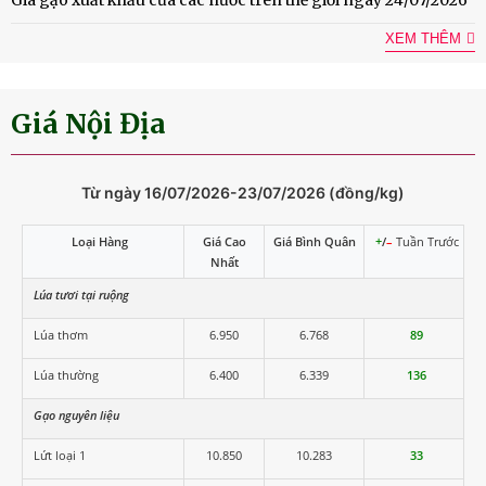
XEM THÊM
Giá Nội Địa
Từ ngày 16/07/2026-23/07/2026 (đồng/kg)
Loại Hàng
Giá Cao
Giá Bình Quân
+
/
–
Tuần Trước
Nhất
Lúa tươi tại ruộng
Lúa thơm
6.950
6.768
89
Lúa thường
6.400
6.339
136
Gạo nguyên liệu
Lứt loại 1
10.850
10.283
33