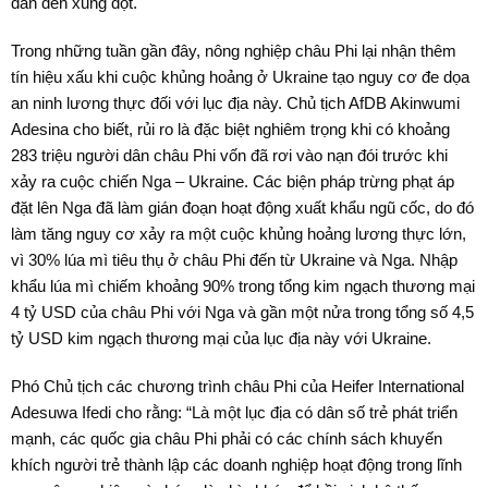
dẫn đến xung đột.
Trong những tuần gần đây, nông nghiệp châu Phi lại nhận thêm
tín hiệu xấu khi cuộc khủng hoảng ở Ukraine tạo nguy cơ đe dọa
an ninh lương thực đối với lục địa này. Chủ tịch AfDB Akinwumi
Adesina cho biết, rủi ro là đặc biệt nghiêm trọng khi có khoảng
283 triệu người dân châu Phi vốn đã rơi vào nạn đói trước khi
xảy ra cuộc chiến Nga – Ukraine. Các biện pháp trừng phạt áp
đặt lên Nga đã làm gián đoạn hoạt động xuất khẩu ngũ cốc, do đó
làm tăng nguy cơ xảy ra một cuộc khủng hoảng lương thực lớn,
vì 30% lúa mì tiêu thụ ở châu Phi đến từ Ukraine và Nga. Nhập
khẩu lúa mì chiếm khoảng 90% trong tổng kim ngạch thương mại
4 tỷ USD của châu Phi với Nga và gần một nửa trong tổng số 4,5
tỷ USD kim ngạch thương mại của lục địa này với Ukraine.
Phó Chủ tịch các chương trình châu Phi của Heifer International
Adesuwa Ifedi cho rằng: “Là một lục địa có dân số trẻ phát triển
mạnh, các quốc gia châu Phi phải có các chính sách khuyến
khích người trẻ thành lập các doanh nghiệp hoạt động trong lĩnh