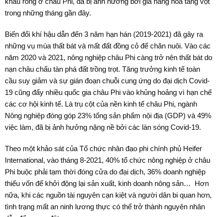
khẩu ròng ở châu Phi, đã bị ảnh hưởng bởi giá hàng hóa tăng vọt
trong những tháng gần đây.
Biến đổi khí hậu dẫn đến 3 năm hạn hán (2019-2021) đã gây ra
những vụ mùa thất bát và mất đất đồng cỏ để chăn nuôi. Vào các
năm 2020 và 2021, nông nghiệp châu Phi càng trở nên thất bát do
nạn châu chấu tàn phá đất trồng trọt. Tăng trưởng kinh tế toàn
cầu suy giảm và sự gián đoạn chuỗi cung ứng do đại dịch Covid-
19 cũng đẩy nhiều quốc gia châu Phi vào khủng hoảng vì hạn chế
các cơ hội kinh tế. Là trụ cột của nền kinh tế châu Phi, ngành
Nông nghiệp đóng góp 23% tổng sản phẩm nội địa (GDP) và 49%
việc làm, đã bị ảnh hưởng nặng nề bởi các làn sóng Covid-19.
Theo một khảo sát của Tổ chức nhân đạo phi chính phủ Heifer
International, vào tháng 8-2021, 40% tổ chức nông nghiệp ở châu
Phi buộc phải tạm thời đóng cửa do đại dịch, 36% doanh nghiệp
thiếu vốn để khởi động lại sản xuất, kinh doanh nông sản… Hơn
nữa, khi các nguồn tài nguyên cạn kiệt và người dân bi quan hơn,
tình trạng mất an ninh lương thực có thể trở thành nguyên nhân