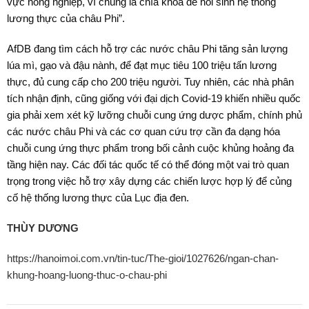
vực nông nghiệp, vì chúng là chìa khóa để hồi sinh hệ thống
lương thực của châu Phi”.
AfDB đang tìm cách hỗ trợ các nước châu Phi tăng sản lượng
lúa mì, gạo và đậu nành, để đạt mục tiêu 100 triệu tấn lương
thực, đủ cung cấp cho 200 triệu người. Tuy nhiên, các nhà phân
tích nhận định, cũng giống với đại dịch Covid-19 khiến nhiều quốc
gia phải xem xét kỹ lưỡng chuỗi cung ứng dược phẩm, chính phủ
các nước châu Phi và các cơ quan cứu trợ cần đa dạng hóa
chuỗi cung ứng thực phẩm trong bối cảnh cuộc khủng hoảng đa
tầng hiện nay. Các đối tác quốc tế có thể đóng một vai trò quan
trọng trong việc hỗ trợ xây dựng các chiến lược hợp lý để củng
cố hệ thống lương thực của Lục địa đen.
THÙY DƯƠNG
https://hanoimoi.com.vn/tin-tuc/The-gioi/1027626/ngan-chan-
khung-hoang-luong-thuc-o-chau-phi