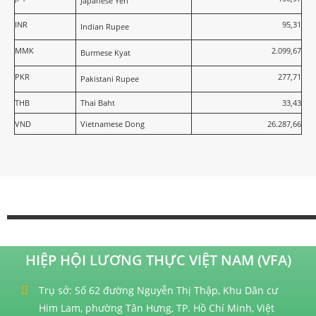
Japanese Yen
INR
95,31
Indian Rupee
MMK
2.099,67
Burmese Kyat
PKR
277,71
Pakistani Rupee
THB
Thai Baht
33,43
VND
Vietnamese Dong
26.287,66
HIỆP HỘI LƯƠNG THỰC VIỆT NAM (VFA)
Trụ sở: Số 62 đường Nguyễn Thị Thập, Khu Dân cư
Him Lam, phường Tân Hưng, TP. Hồ Chí Minh, Việt