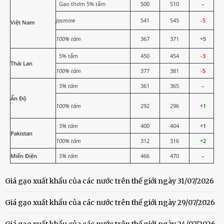
Gạo thơm 5% tấm
500
510
–
Jasmine
541
545
-5
Việt Nam
100% tấm
367
371
+5
5% tấm
450
454
-3
Thái Lan
100% tấm
377
381
-5
5% tấm
361
365
–
Ấn Độ
100% tấm
292
296
+1
5% tấm
400
404
+1
Pakistan
100% tấm
312
316
+2
Miến Điện
5% tấm
466
470
–
Giá gạo xuất khẩu của các nước trên thế giới ngày 31/07/2026
Giá gạo xuất khẩu của các nước trên thế giới ngày 29/07/2026
Giá gạo xuất khẩu của các nước trên thế giới ngày 24/07/2026