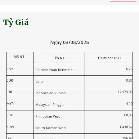
Tỷ Giá
Ngày 03/08/2026
Mã NT
Tên NT
Units per USD
CNY
6,75
Chinese Yuan Renminbi
EUR
0,87
Euro
IDR
17.973,00
Indonesian Rupiah
MYR
4,10
Malaysian Ringgit
PHP
60,93
Philippine Peso
KRW
1.430,87
South Korean Won
JPY
156,97