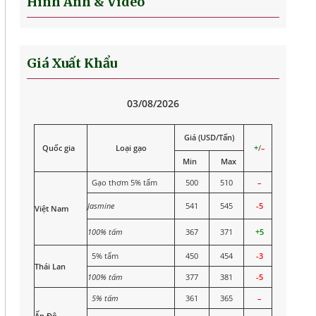
Hình Ảnh & Video
Giá Xuất Khẩu
03/08/2026
Giá (USD/Tấn)
Quốc gia
Loại gạo
+
/
–
Min
Max
Gạo thơm 5% tấm
500
510
–
Jasmine
541
545
-5
Việt Nam
100% tấm
367
371
+5
5% tấm
450
454
-3
Thái Lan
100% tấm
377
381
-5
5% tấm
361
365
–
Ấn Độ