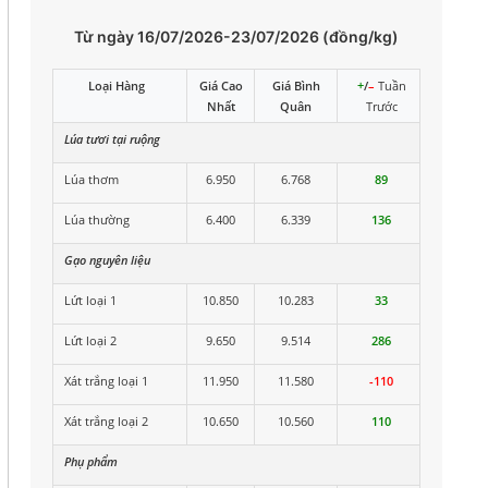
Từ ngày 16/07/2026-23/07/2026 (đồng/kg)
Loại Hàng
Giá Cao
Giá Bình
+
/
–
Tuần
Nhất
Quân
Trước
Lúa tươi tại ruộng
Lúa thơm
6.950
6.768
89
Lúa thường
6.400
6.339
136
Gạo nguyên liệu
Lứt loại 1
10.850
10.283
33
Lứt loại 2
9.650
9.514
286
Xát trắng loại 1
11.950
11.580
-110
Xát trắng loại 2
10.650
10.560
110
Phụ phẩm