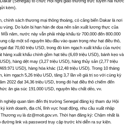
akar (Senegal) tổ chức Hội nghị giao thương trực tuyến hai nước
gửi kèm).
ịnh, chính sách thương mại thông thoáng, có cảng biển Dakar là nơi
u vùng. Do luôn bị hạn hán đe dọa nên sản xuất lương thực của
 Mỗi năm, nước này vẫn phải nhập khẩu từ 700.000 đến 800.000
ung cấp một số nguyên liệu đầu vào quan trọng như hạt điều thô,
gal đạt 70,60 triệu USD, trong đó kim ngạch xuất khẩu của nước
t hàng xuất khẩu chính gồm hạt tiêu (6,69 triệu USD), bánh kẹo và
 USD), hàng dệt may (3,27 triệu USD), hàng thủy sản (2,77 triệu
 (469.971 USD), hàng hóa khác (12,48 triệu USD). Trong 10 tháng
 kim ngạch 5,26 triệu USD, tăng 3,7 lần về giá trị so với cùng kỳ
 2022 đạt 34,36 triệu USD, trong đó hạt điều thô chiếm đến
hức ăn gia súc 191.000 USD, nguyên liệu chất dẻo, vv.
nh nghiệp quan tâm đến thị trường Senegal đăng ký tham dự Hội
ký kinh doanh, địa chỉ, lĩnh vực hoạt động, nhu cầu xuất nhập
ủa Thương vụ là dz@moit.gov.vn. Thời hạn đăng ký: Chậm nhất là
đường link và password truy cập trước khi diễn ra sự kiện.