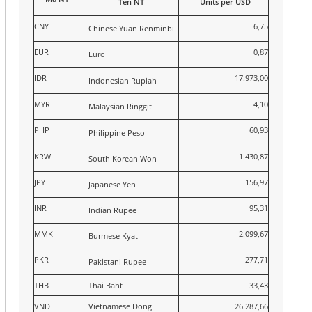
Tên NT
Units per USD
CNY
6,75
Chinese Yuan Renminbi
EUR
0,87
Euro
IDR
17.973,00
Indonesian Rupiah
MYR
4,10
Malaysian Ringgit
PHP
60,93
Philippine Peso
KRW
1.430,87
South Korean Won
JPY
156,97
Japanese Yen
INR
95,31
Indian Rupee
MMK
2.099,67
Burmese Kyat
PKR
277,71
Pakistani Rupee
THB
Thai Baht
33,43
VND
Vietnamese Dong
26.287,66