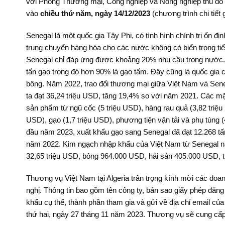
với Phòng Thương mại, Công nghiệp và Nông nghiệp thủ đô D
vào
chiều thứ năm, ngày 14/12/2023
(chương trình chi tiết 
Senegal là một quốc gia Tây Phi, có tình hình chính trị ổn đ
trung chuyển hàng hóa cho các nước không có biển trong tiể
Senegal chỉ đáp ứng được khoảng 20% nhu cầu trong nước.
tấn gạo trong đó hơn 90% là gạo tấm. Đây cũng là quốc gia c
bông. Năm 2022, trao đổi thương mại giữa Việt Nam và Sene
ta đạt 36,24 triệu USD, tăng 19,4% so với năm 2021. Các mặ
sản phẩm từ ngũ cốc (5 triệu USD), hàng rau quả (3,82 triệu
USD), gạo (1,7 triệu USD), phương tiện vận tải và phụ tùng
đầu năm 2023, xuất khẩu gạo sang Senegal đã đạt 12.268 tấn,
năm 2022. Kim ngạch nhập khẩu của Việt Nam từ Senegal năm
32,65 triệu USD, bông 964.000 USD, hải sản 405.000 USD, t
Thương vụ Việt Nam tại Algeria trân trọng kính mời các doa
nghị. Thông tin bao gồm tên công ty, bản sao giấy phép đăng 
khẩu cụ thể, thành phần tham gia và gửi về địa chỉ email c
thứ hai, ngày 27 tháng 11 năm 2023. Thương vụ sẽ cung cấp 