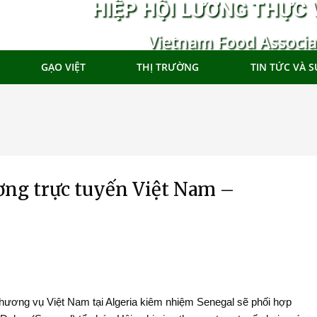
HIỆP HỘI LƯƠNG THỰC 
Vietnam Food Associa
GẠO VIỆT
THỊ TRƯỜNG
TIN TỨC VÀ S
ơng trực tuyến Việt Nam –
ng vụ Việt Nam tại Algeria kiêm nhiệm Senegal sẽ phối hợp