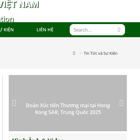
VIỆT NAM
tion
Ự KIỆN
LIÊN HỆ
>
Tin Tức và Sự Kiện
Đoàn Xúc tiến Thương mại tại Hong
Kong SAR, Trung Quốc 2025