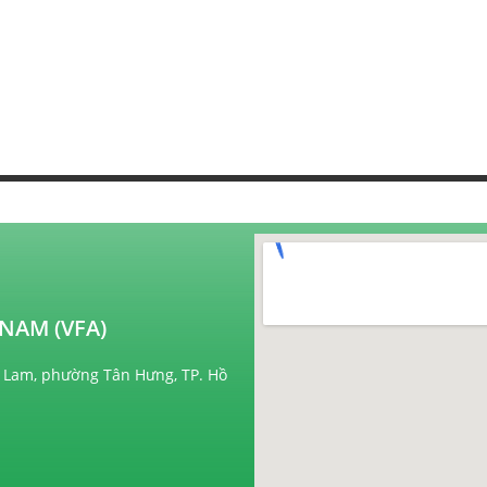
NAM (VFA)
 Lam, phường Tân Hưng, TP. Hồ