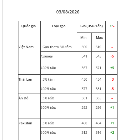
03/08/2026
Quốc gia
Loại gạo
Giá (USD/Tấn)
+
/
–
Min
Max
Việt Nam
Gạo thơm 5% tấm
500
510
–
Jasmine
541
545
-5
100% tấm
367
371
+5
Thái Lan
5% tấm
450
454
-3
100% tấm
377
381
-5
Ấn Độ
5% tấm
361
365
–
100% tấm
292
296
+1
Pakistan
5% tấm
400
404
+1
100% tấm
312
316
+2