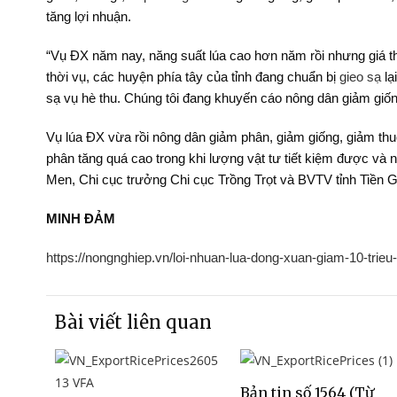
tăng lợi nhuận.
“Vụ ĐX năm nay, năng suất lúa cao hơn năm rồi nhưng giá thấ
thời vụ, các huyện phía tây của tỉnh đang chuẩn bị
gieo sạ
lạ
sạ vụ hè thu. Chúng tôi đang khuyến cáo nông dân giảm giố
Vụ lúa ĐX vừa rồi nông dân giảm phân, giảm giống, giảm thu
phân tăng quá cao trong khi lượng vật tư tiết kiệm được và 
Men, Chi cục trưởng Chi cục Trồng Trọt và BVTV tỉnh Tiền G
MINH ĐẢM
https://nongnghiep.vn/loi-nhuan-lua-dong-xuan-giam-10-trie
Bài viết liên quan
Bản tin số 1564 (Từ