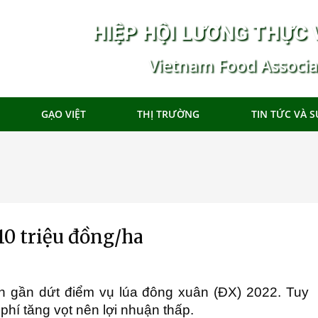
HIỆP HỘI LƯƠNG THỰC 
Vietnam Food Associa
GẠO VIỆT
THỊ TRƯỜNG
TIN TỨC VÀ S
10 triệu đồng/ha
h gần dứt điểm vụ lúa đông xuân (ĐX) 2022. Tuy
phí tăng vọt nên lợi nhuận thấp.