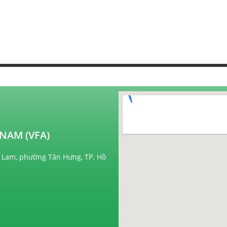
NAM (VFA)
 Lam, phường Tân Hưng, TP. Hồ