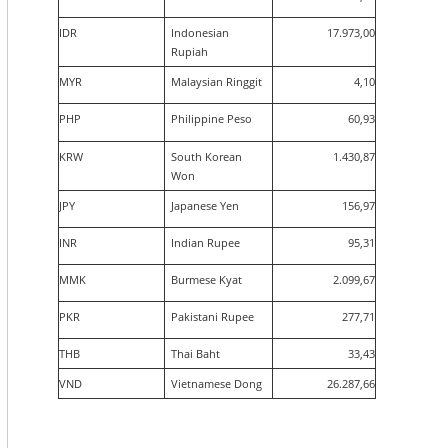
IDR
Indonesian
17.973,00
Rupiah
MYR
Malaysian Ringgit
4,10
PHP
Philippine Peso
60,93
KRW
South Korean
1.430,87
Won
JPY
Japanese Yen
156,97
INR
Indian Rupee
95,31
MMK
Burmese Kyat
2.099,67
PKR
Pakistani Rupee
277,71
THB
Thai Baht
33,43
VND
Vietnamese Dong
26.287,66