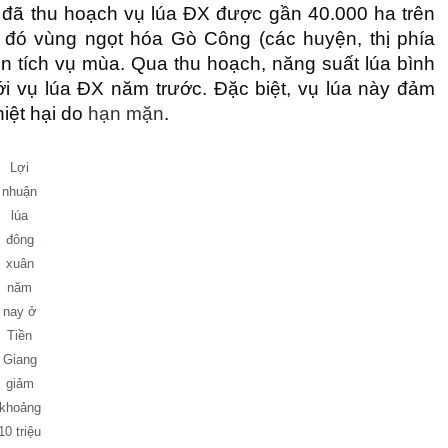
đã thu hoạch vụ lúa ĐX được gần 40.000 ha trên
g đó vùng ngọt hóa Gò Công (các huyện, thị phía
n tích vụ mùa. Qua thu hoạch, năng suất lúa bình
ới vụ lúa ĐX năm trước. Đặc biệt, vụ lúa này đảm
hiệt hại do
hạn mặn
.
Lợi
nhuận
lúa
đông
xuân
năm
nay ở
Tiền
Giang
giảm
khoảng
10 triệu