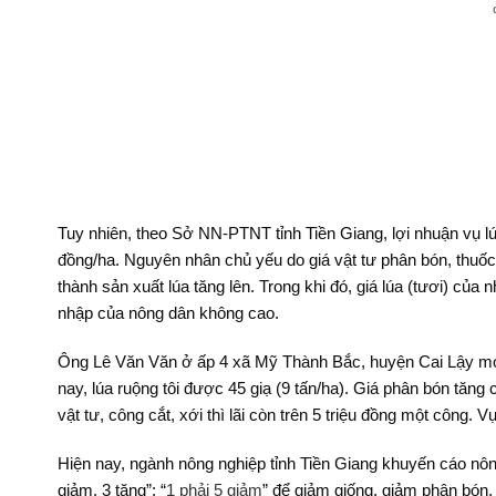
Tuy nhiên, theo Sở NN-PTNT tỉnh Tiền Giang, lợi nhuận vụ l
đồng/ha. Nguyên nhân chủ yếu do giá vật tư phân bón, thuốc 
thành sản xuất lúa tăng lên. Trong khi đó, giá lúa (tươi) củ
nhập của nông dân không cao.
Ông Lê Văn Văn ở ấp 4 xã Mỹ Thành Bắc, huyện Cai Lậy mới
nay, lúa ruộng tôi được 45 giạ (9 tấn/ha). Giá phân bón tăng 
vật tư, công cắt, xới thì lãi còn trên 5 triệu đồng một công. 
Hiện nay, ngành nông nghiệp tỉnh Tiền Giang khuyến cáo nông
giảm, 3 tăng”; “
1 phải 5 giảm
” để giảm giống, giảm phân bón, 