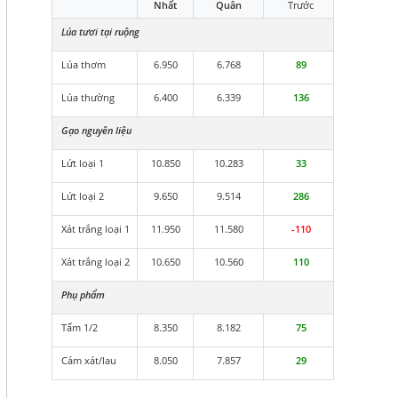
Nhất
Quân
Trước
Lúa tươi tại ruộng
Lúa thơm
6.950
6.768
89
Lúa thường
6.400
6.339
136
Gạo nguyên liệu
Lứt loại 1
10.850
10.283
33
Lứt loại 2
9.650
9.514
286
Xát trắng loại 1
11.950
11.580
-110
Xát trắng loại 2
10.650
10.560
110
Phụ phẩm
Tấm 1/2
8.350
8.182
75
Cám xát/lau
8.050
7.857
29