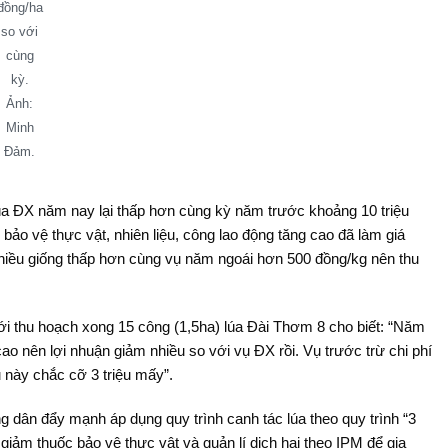
đồng/ha
so với
cùng
kỳ.
Ảnh:
Minh
Đảm.
úa ĐX năm nay lại thấp hơn cùng kỳ năm trước khoảng 10 triệu
bảo vệ thực vật, nhiên liệu, công lao động tăng cao đã làm giá
a nhiều giống thấp hơn cùng vụ năm ngoái hơn 500 đồng/kg nên thu
 thu hoạch xong 15 công (1,5ha) lúa Đài Thơm 8 cho biết: “Năm
cao nên lợi nhuận giảm nhiều so với vụ ĐX rồi. Vụ trước trừ chi phí
Vụ này chắc cỡ 3 triệu mấy”.
 dân đẩy mạnh áp dụng quy trình canh tác lúa theo quy trình “3
giảm thuốc bảo vệ thực vật và quản lí dịch hại theo IPM để gia