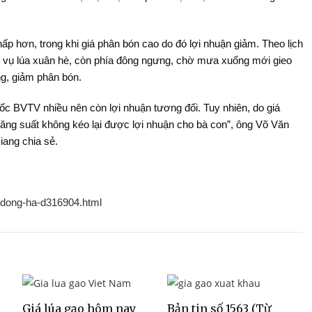
p hơn, trong khi giá phân bón cao do đó lợi nhuận giảm. Theo lịch
i vụ lúa xuân hè, còn phía đông ngưng, chờ mưa xuống mới gieo
ng, giảm phân bón.
ốc BVTV nhiều nên còn lợi nhuận tương đối. Tuy nhiên, do giá
năng suất không kéo lại được lợi nhuận cho bà con”, ông Võ Văn
iang chia sẻ.
u-dong-ha-d316904.html
Giá lúa gạo hôm nay
Bản tin số 1563 (Từ