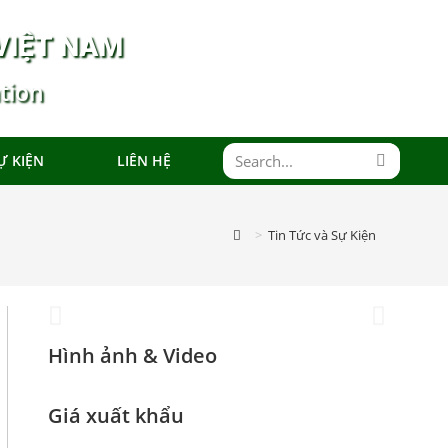
VIỆT NAM
tion
Đoàn Xúc tiến
Ự KIỆN
LIÊN HỆ
Thương mại
tại Hong Kong
>
Tin Tức và Sự Kiện
SAR, Trung
Quốc 2025
Hình ảnh & Video
Giá xuất khẩu