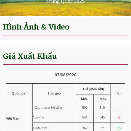
Hình Ảnh & Video
Giá Xuất Khẩu
03/08/2026
Giá (USD/Tấn)
Quốc gia
Loại gạo
+
/
–
Min
Max
Gạo thơm 5% tấm
500
510
–
Jasmine
541
545
-5
Việt Nam
100% tấm
367
371
+5