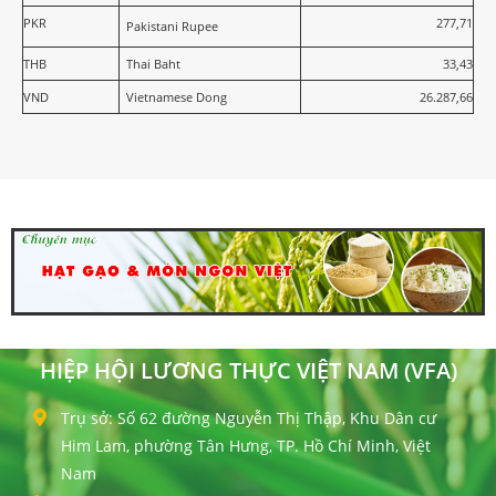
PKR
277,71
Pakistani Rupee
THB
Thai Baht
33,43
VND
Vietnamese Dong
26.287,66
HIỆP HỘI LƯƠNG THỰC VIỆT NAM (VFA)
Trụ sở: Số 62 đường Nguyễn Thị Thập, Khu Dân cư
Him Lam, phường Tân Hưng, TP. Hồ Chí Minh, Việt
Nam