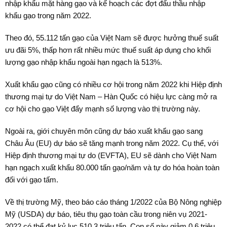
nhập khẩu mặt hàng gạo và kế hoạch các đợt đấu thầu nhập
khẩu gạo trong năm 2022.
Theo đó, 55.112 tấn gạo của Việt Nam sẽ được hưởng thuế suất
ưu đãi 5%, thấp hơn rất nhiều mức thuế suất áp dụng cho khối
lượng gạo nhập khẩu ngoài hạn ngạch là 513%.
Xuất khẩu gạo cũng có nhiều cơ hội trong năm 2022 khi Hiệp định
thương mại tự do Việt Nam – Hàn Quốc có hiệu lực càng mở ra
cơ hội cho gạo Việt đẩy mạnh số lượng vào thị trường này.
Ngoài ra, giới chuyên môn cũng dự báo xuất khẩu gạo sang
Châu Âu (EU) dự báo sẽ tăng mạnh trong năm 2022. Cụ thể, với
Hiệp định thương mại tự do (EVFTA), EU sẽ dành cho Việt Nam
hạn ngạch xuất khẩu 80.000 tấn gạo/năm và tự do hóa hoàn toàn
đối với gạo tấm.
Về thị trường Mỹ, theo báo cáo tháng 1/2022 của Bộ Nông nghiệp
Mỹ (USDA) dự báo, tiêu thụ gạo toàn cầu trong niên vụ 2021-
2022 có thể đạt kỷ lục 510,3 triệu tấn. Con số này giảm 0,6 triệu