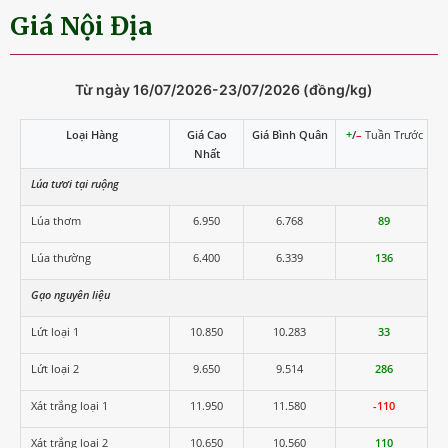
Giá Nội Địa
Từ ngày 16/07/2026-23/07/2026 (đồng/kg)
Loại Hàng
Giá Cao
Giá Bình Quân
+
/
–
Tuần Trước
Nhất
Lúa tươi tại ruộng
Lúa thơm
6.950
6.768
89
Lúa thường
6.400
6.339
136
Gạo nguyên liệu
Lứt loại 1
10.850
10.283
33
Lứt loại 2
9.650
9.514
286
Xát trắng loại 1
11.950
11.580
-110
Xát trắng loại 2
10.650
10.560
110