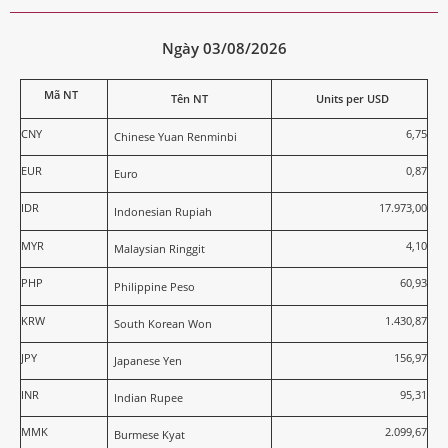
Ngày 03/08/2026
Mã NT
Tên NT
Units per USD
CNY
6,75
Chinese Yuan Renminbi
EUR
0,87
Euro
IDR
17.973,00
Indonesian Rupiah
MYR
4,10
Malaysian Ringgit
PHP
60,93
Philippine Peso
KRW
1.430,87
South Korean Won
JPY
156,97
Japanese Yen
INR
95,31
Indian Rupee
MMK
2.099,67
Burmese Kyat