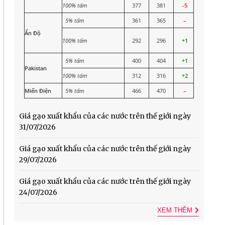
100% tấm
377
381
-5
5% tấm
361
365
–
Ấn Độ
100% tấm
292
296
+1
5% tấm
400
404
+1
Pakistan
100% tấm
312
316
+2
Miến Điện
5% tấm
466
470
–
Giá gạo xuất khẩu của các nước trên thế giới ngày
31/07/2026
Giá gạo xuất khẩu của các nước trên thế giới ngày
29/07/2026
Giá gạo xuất khẩu của các nước trên thế giới ngày
24/07/2026
XEM THÊM