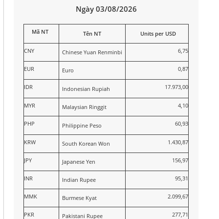
Ngày 03/08/2026
Mã NT
Tên NT
Units per USD
CNY
6,75
Chinese Yuan Renminbi
EUR
0,87
Euro
IDR
17.973,00
Indonesian Rupiah
MYR
4,10
Malaysian Ringgit
PHP
60,93
Philippine Peso
KRW
1.430,87
South Korean Won
JPY
156,97
Japanese Yen
INR
95,31
Indian Rupee
MMK
2.099,67
Burmese Kyat
PKR
277,71
Pakistani Rupee