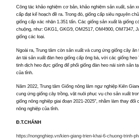
Công tác khảo nghiệm cơ bản, khảo nghiệm sản xuất, sản xu
cấp đạt kế hoạch đề ra. Trong đó, giống cấp siêu nguyên c
giống cấp xác nhận 1.351 tấn. Các giống sản xuất là giống 
chuộng, như: GKG1, GKG9, OM2517, OM4900, OM7347, Jasm
giống các loại.
Ngoài ra, Trung tâm còn sản xuất và cung ứng giống cây ăn
án tái sản xuất đàn heo giống cấp ông bà, với các giống h
tinh dịch heo đực giống để phối giống đàn heo nái sinh sản t
của tỉnh.
Năm 2022, Trung tâm Giống nông lâm ngư nghiệp Kiên Giang 
cung ứng giống cây trồng, vật nuôi phục vụ cho sản xuất trong
giống nông nghiệp giai đoạn 2021-2025”, nhằm làm thay đổi cơ
nông nghiệp của tỉnh.
Đ.T.CHÁNH
https://nongnghiep.vn/kien-giang-trien-khai-6-chuong-trinh-p