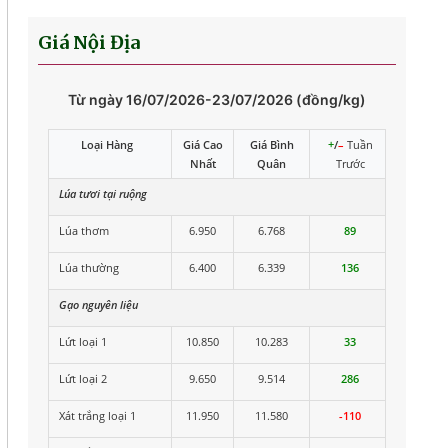
Giá Nội Địa
Từ ngày 16/07/2026-23/07/2026 (đồng/kg)
Loại Hàng
Giá Cao
Giá Bình
+
/
–
Tuần
Nhất
Quân
Trước
Lúa tươi tại ruộng
Lúa thơm
6.950
6.768
89
Lúa thường
6.400
6.339
136
Gạo nguyên liệu
Lứt loại 1
10.850
10.283
33
Lứt loại 2
9.650
9.514
286
Xát trắng loại 1
11.950
11.580
-110