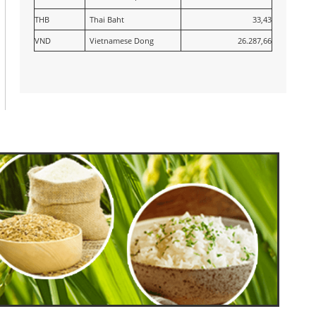
THB
Thai Baht
33,43
VND
Vietnamese Dong
26.287,66