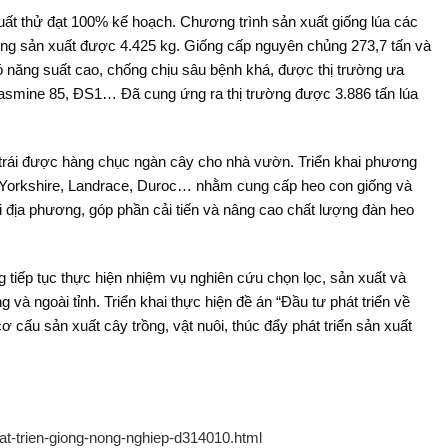
ất thử đạt 100% kế hoạch. Chương trình sản xuất giống lúa các
hủng sản xuất được 4.425 kg. Giống cấp nguyên chủng 273,7 tấn và
có năng suất cao, chống chịu sâu bệnh khá, được thị trường ưa
ine 85, ĐS1… Đã cung ứng ra thị trường được 3.886 tấn lúa
 trái được hàng chục ngàn cây cho nhà vườn. Triển khai phương
eo Yorkshire, Landrace, Duroc… nhằm cung cấp heo con giống và
ại địa phương, góp phần cải tiến và nâng cao chất lượng đàn heo
tiếp tục thực hiện nhiệm vụ nghiên cứu chọn lọc, sản xuất và
 và ngoài tỉnh. Triển khai thực hiện đề án “Đầu tư phát triển về
 cấu sản xuất cây trồng, vật nuôi, thúc đẩy phát triển sản xuất
hat-trien-giong-nong-nghiep-d314010.html