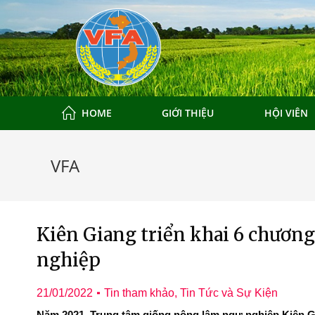
HOME
GIỚI THIỆU
HỘI VIÊN
VFA
Kiên Giang triển khai 6 chương
nghiệp
21/01/2022
Tin tham khảo
,
Tin Tức và Sự Kiện
Năm 2021, Trung tâm giống nông lâm ngư nghiệp Kiên Gia