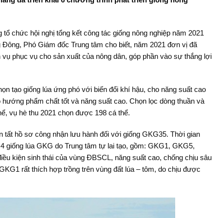
tổ chức hội nghị tổng kết công tác giống nông nghiệp năm 2021
ông, Phó Giám đốc Trung tâm cho biết, năm 2021 đơn vị đã
ch vụ phục vụ cho sản xuất của nông dân, góp phần vào sự thắng lợi
họn tạo giống lúa ứng phó với biến đổi khí hậu, cho năng suất cao
heo hướng phẩm chất tốt và năng suất cao. Chọn lọc dòng thuần và
hể, vụ hè thu 2021 chọn được 198 cá thể.
ất hồ sơ công nhận lưu hành đối với giống GKG35. Thời gian
 4 giống lúa GKG do Trung tâm tự lai tạo, gồm: GKG1, GKG5,
iều kiện sinh thái của vùng ĐBSCL, năng suất cao, chống chịu sâu
 GKG1 rất thích hợp trồng trên vùng đất lúa – tôm, do chịu được