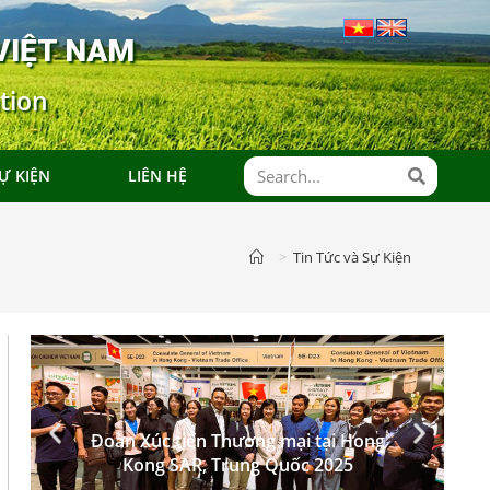
VIỆT NAM
tion
Ự KIỆN
LIÊN HỆ
>
Tin Tức và Sự Kiện