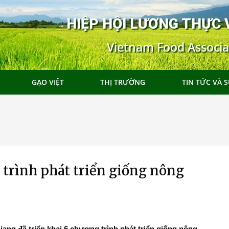
HIỆP HỘI LƯƠNG THỰC 
Vietnam Food Associa
GẠO VIỆT
THỊ TRƯỜNG
TIN TỨC VÀ S
 trình phát triển giống nông
ng đã triển khai 6 chương trình phát triển giống nông