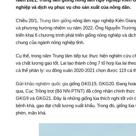
nghiệp và dịch vụ phục vụ cho sản xuất của nông dân.
Chiều 20/1,
Trung tâm giống
nông lâm ngư nghiệp Kiên Giang 
và phương hướng nhiệm vụ năm 2022. Ông Nguyễn Trường Đ
triển khai 6 chương trình phát triển giống nông nghiệp và dị
chung của ngành nông nghiệp tỉnh.
Cụ thể, trong năm Trung tâm tiếp tục thực hiện nghiên cứu c
và chất lượng gạo tốt. Lai tạo thành công 7 tổ hợp lúa lai t
cá thể phân ly: vụ đông xuân 2020-2021 chọn được 119 cá t
Gửi
khảo nghiệm quốc gia
giống GKG19, GKG20. Đang hoàn t
qua, Cục Trồng trọt (Bộ NN-PTNT) đã công nhận chính thức
GKG9 và GKG21. Đây là những giống lúa thích nghi tốt với đ
bệnh khá, gạo đạt chất lượng xuất khẩu. Trong đó, giống lúa
phèn, mặn khá.