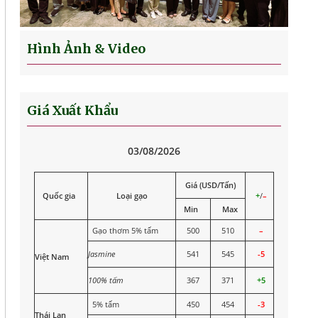
Hình Ảnh & Video
Giá Xuất Khẩu
03/08/2026
Giá (USD/Tấn)
Quốc gia
Loại gạo
+
/
–
Min
Max
Gạo thơm 5% tấm
500
510
–
Jasmine
541
545
-5
Việt Nam
100% tấm
367
371
+5
5% tấm
450
454
-3
Thái Lan