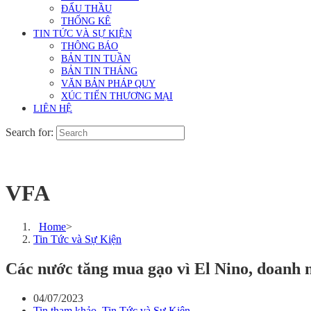
ĐẤU THẦU
THỐNG KÊ
TIN TỨC VÀ SỰ KIỆN
THÔNG BÁO
BẢN TIN TUẦN
BẢN TIN THÁNG
VĂN BẢN PHÁP QUY
XÚC TIẾN THƯƠNG MẠI
LIÊN HỆ
Search for:
VFA
Home
>
Tin Tức và Sự Kiện
Các nước tăng mua gạo vì El Nino, doanh 
04/07/2023
Tin tham khảo
,
Tin Tức và Sự Kiện