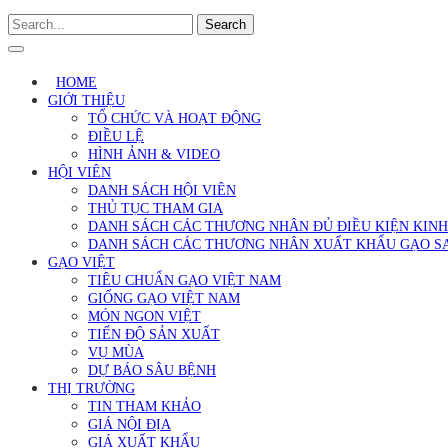
Search
HOME
GIỚI THIỆU
TỔ CHỨC VÀ HOẠT ĐỘNG
ĐIỀU LỆ
HÌNH ẢNH & VIDEO
HỘI VIÊN
DANH SÁCH HỘI VIÊN
THỦ TỤC THAM GIA
DANH SÁCH CÁC THƯƠNG NHÂN ĐỦ ĐIỀU KIỆN KIN
DANH SÁCH CÁC THƯƠNG NHÂN XUẤT KHẨU GẠO S
GẠO VIỆT
TIÊU CHUẨN GẠO VIỆT NAM
GIỐNG GẠO VIỆT NAM
MÓN NGON VIỆT
TIẾN ĐỘ SẢN XUẤT
VỤ MÙA
DỰ BÁO SÂU BỆNH
THỊ TRƯỜNG
TIN THAM KHẢO
GIÁ NỘI ĐỊA
GIÁ XUẤT KHẨU