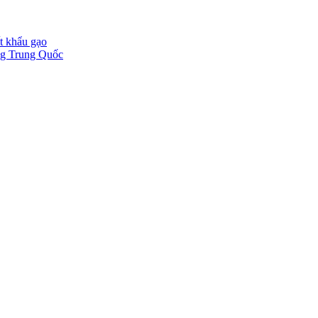
t khẩu gạo
ờng Trung Quốc