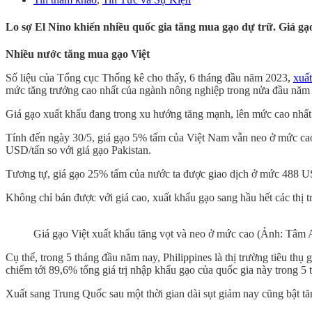
Lo sợ El Nino khiến nhiều quốc gia tăng mua gạo dự trữ. Giá gạo
Nhiều nước tăng mua gạo Việt
Số liệu của Tổng cục Thống kê cho thấy, 6 tháng đầu năm 2023,
xuấ
mức tăng trưởng cao nhất của ngành nông nghiệp trong nửa đầu năm 
Giá gạo xuất khẩu đang trong xu hướng tăng mạnh, lên mức cao nhất
Tính đến ngày 30/5, giá gạo 5% tấm của Việt Nam vẫn neo ở mức cao
USD/tấn so với giá gạo Pakistan.
Tương tự, giá gạo 25% tấm của nước ta được giao dịch ở mức 488 US
Không chỉ bán được với giá cao, xuất khẩu gạo sang hầu hết các thị t
Giá gạo Việt xuất khẩu tăng vọt và neo ở mức cao (Ảnh: Tâm 
Cụ thể, trong 5 tháng đầu năm nay, Philippines là thị trường tiêu t
chiếm tới 89,6% tổng giá trị nhập khẩu gạo của quốc gia này trong 5
Xuất sang Trung Quốc sau một thời gian dài sụt giảm nay cũng bật t