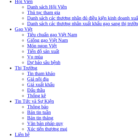
Hội Viên
Danh sách Hội Viên
Thủ tục tham gia
Danh sách các thương nhân đủ điều kiện kinh doanh xuấ
Danh sách các thương nhân xuất khẩu gạo sang thị trư
Gạo Việt
Tiêu chuẩn gạo Việt Nam
Giống gạo Việt Nam
Món ngon Việt
Tiến độ sản xuất
Vụ mùa
Dự báo sâu bệnh
Thị Trường
Tin tham khảo
Giá nội địa
Giá xuất khẩu
Đấu thầu
Thống kê
Tin Tức và Sự Kiện
Thông báo
Bản tin tuần
Bản tin tháng
Văn bản pháp quy
Xúc tiến thương mại
Liên hệ