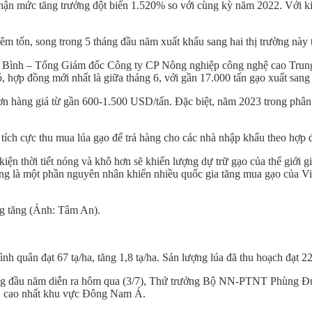
 nhận mức tăng trưởng đột biến 1.520% so với cùng kỳ năm 2022. Với 
m tốn, song trong 5 tháng đầu năm xuất khẩu sang hai thị trường nà
 Bình – Tổng Giám đốc Công ty CP Nông nghiệp công nghệ cao Trung A
đó, hợp đồng mới nhất là giữa tháng 6, với gần 17.000 tấn gạo xuất sa
ơn hàng giá từ gần 600-1.500 USD/tấn. Đặc biệt, năm 2023 trong phâ
tích cực thu mua lúa gạo để trả hàng cho các nhà nhập khẩu theo hợp
 thời tiết nóng và khô hơn sẽ khiến lượng dự trữ gạo của thế giới giả
ũng là một phần nguyên nhân khiến nhiều quốc gia tăng mua gạo của V
ng tăng (Ảnh: Tâm An).
h quân đạt 67 tạ/ha, tăng 1,8 tạ/ha. Sản lượng lúa đã thu hoạch đạt 22,
áng đầu năm diễn ra hôm qua (3/7), Thứ trưởng Bộ NN-PTNT Phùng Đức 
ng, cao nhất khu vực Đông Nam Á.