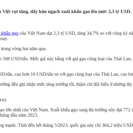
 Việt vọt tăng, đẩy kim ngạch xuất khẩu gạo lên mức 2,3 tỷ USD. 
t khẩu gạo
của Việt Nam đạt 2,3 tỷ USD, tăng 34,7% so với cùng kỳ năm
nay.
 trong vòng hai năm qua.
 508 USD/tấn. Mức giá này bằng với giá gạo cùng loại của Thái Lan,
D/tấn, cao hơn 10 USD/tấn so với gạo cùng loại của Thái Lan, cao hơ
rường đều ghi nhận mức tăng trưởng tốt, thậm chí đột biến ở những thị
An).
hụ gạo lớn nhất của Việt Nam. Xuất khẩu gạo sang thị trường này đạt 7
 tháng đầu năm 2023.
ăng mạnh. Tính đến hết tháng 5/2023, quốc gia này chi 364,2 triệu U