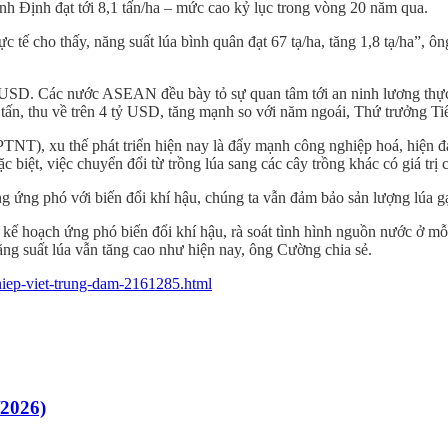
nh Định đạt tới 8,1 tấn/ha – mức cao kỷ lục trong vòng 20 năm qua.
 tế cho thấy, năng suất lúa bình quân đạt 67 tạ/ha, tăng 1,8 tạ/ha”, ô
tỷ USD. Các nước ASEAN đều bày tỏ sự quan tâm tới an ninh lương thực,
u tấn, thu về trên 4 tỷ USD, tăng mạnh so với năm ngoái, Thứ trưởng Ti
, xu thế phát triển hiện nay là đẩy mạnh công nghiệp hoá, hiện đại
 biệt, việc chuyển đổi từ trồng lúa sang các cây trồng khác có giá trị 
g ứng phó với biến đổi khí hậu, chúng ta vẫn đảm bảo sản lượng lúa g
ế hoạch ứng phó biến đổi khí hậu, rà soát tình hình nguồn nước ở mỗi
 năng suất lúa vẫn tăng cao như hiện nay, ông Cường chia sẻ.
hiep-viet-trung-dam-2161285.html
/2026)