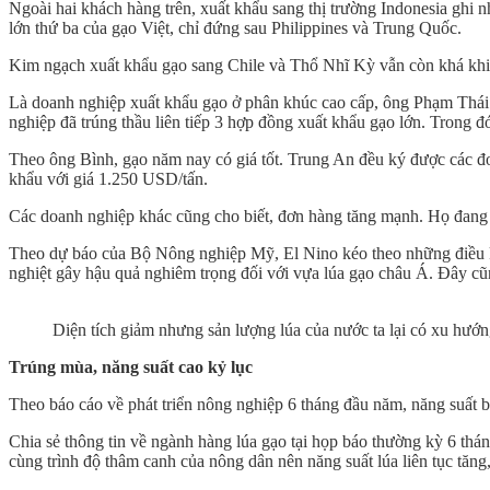
Ngoài hai khách hàng trên, xuất khẩu sang thị trường Indonesia ghi
lớn thứ ba của gạo Việt, chỉ đứng sau Philippines và Trung Quốc.
Kim ngạch xuất khẩu gạo sang Chile và Thổ Nhĩ Kỳ vẫn còn khá khiê
Là doanh nghiệp xuất khẩu gạo ở phân khúc cao cấp, ông Phạm Thái
nghiệp đã trúng thầu liên tiếp 3 hợp đồng xuất khẩu gạo lớn. Trong 
Theo ông Bình, gạo năm nay có giá tốt. Trung An đều ký được các đ
khẩu với giá 1.250 USD/tấn.
Các doanh nghiệp khác cũng cho biết, đơn hàng tăng mạnh. Họ đang 
Theo dự báo của Bộ Nông nghiệp Mỹ, El Nino kéo theo những điều kiện
nghiệt gây hậu quả nghiêm trọng đối với vựa lúa gạo châu Á. Đây c
Diện tích giảm nhưng sản lượng lúa của nước ta lại có xu hướ
Trúng mùa, năng suất cao kỷ lục
Theo báo cáo về phát triển nông nghiệp 6 tháng đầu năm, năng suất bìn
Chia sẻ thông tin về ngành hàng lúa gạo tại họp báo thường kỳ 6 th
cùng trình độ thâm canh của nông dân nên năng suất lúa liên tục tă