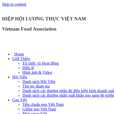
Skip to content
HIỆP HỘI LƯƠNG THỰC VIỆT NAM
Vietnam Food Association
Home
Giới Thiệu
Tổ chức và Hoạt động
Điều lệ
Hình ảnh & Video
Hội Viên
Danh sách Hội Viên
Thủ tục tham gia
Danh sách các thương nhân đủ điều kiện kinh doanh xuấ
Danh sách các thương nhân xuất khẩu gạo sang thị trư
Gạo Việt
Tiêu chuẩn gạo Việt Nam
Giống gạo Việt Nam
Món ngon Việt