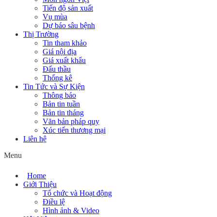
Tiến độ sản xuất
Vụ mùa
Dự báo sâu bệnh
Thị Trường
Tin tham khảo
Giá nội địa
Giá xuất khẩu
Đấu thầu
Thống kê
Tin Tức và Sự Kiện
Thông báo
Bản tin tuần
Bản tin tháng
Văn bản pháp quy
Xúc tiến thương mại
Liên hệ
Menu
Home
Giới Thiệu
Tổ chức và Hoạt động
Điều lệ
Hình ảnh & Video