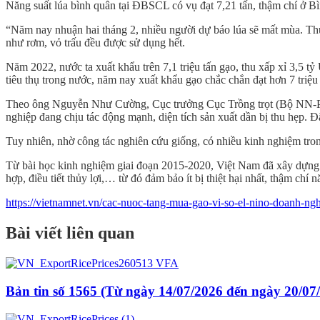
Năng suất lúa bình quân tại ĐBSCL có vụ đạt 7,21 tấn, thậm chí ở Bì
“Năm nay nhuận hai tháng 2, nhiều người dự báo lúa sẽ mất mùa. Thực
như rơm, vỏ trấu đều được sử dụng hết.
Năm 2022, nước ta xuất khẩu trên 7,1 triệu tấn gạo, thu xấp xỉ 3,5 
tiêu thụ trong nước, năm nay xuất khẩu gạo chắc chắn đạt hơn 7 triệ
Theo ông Nguyễn Như Cường, Cục trưởng Cục Trồng trọt (Bộ NN-PTNT)
nghiệp đang chịu tác động mạnh, diện tích sản xuất dần bị thu hẹp. Đặc
Tuy nhiên, nhờ công tác nghiên cứu giống, có nhiều kinh nghiệm tron
Từ bài học kinh nghiệm giai đoạn 2015-2020, Việt Nam đã xây dựng k
hợp, điều tiết thủy lợi,… từ đó đảm bảo ít bị thiệt hại nhất, thậm chí
https://vietnamnet.vn/cac-nuoc-tang-mua-gao-vi-so-el-nino-doanh-ng
Bài viết liên quan
Bản tin số 1565 (Từ ngày 14/07/2026 đến ngày 20/07