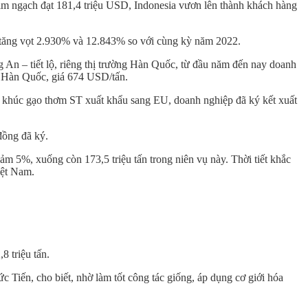
kim ngạch đạt 181,4 triệu USD, Indonesia vươn lên thành khách hàng
y tăng vọt 2.930% và 12.843% so với cùng kỳ năm 2022.
n – tiết lộ, riêng thị trường Hàn Quốc, từ đầu năm đến nay doanh
ng Hàn Quốc, giá 674 USD/tấn.
n khúc gạo thơm ST xuất khẩu sang EU, doanh nghiệp đã ký kết xuất
 đồng đã ký.
m 5%, xuống còn 173,5 triệu tấn trong niên vụ này. Thời tiết khắc
iệt Nam.
8 triệu tấn.
Tiến, cho biết, nhờ làm tốt công tác giống, áp dụng cơ giới hóa