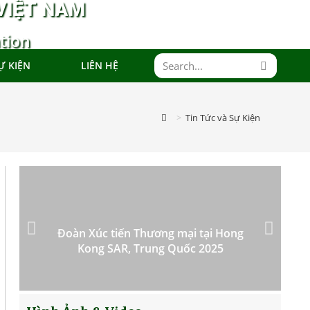
VIỆT NAM
tion
Ự KIỆN
LIÊN HỆ
>
Tin Tức và Sự Kiện
Đoàn Xúc tiến Thương mại tại Hong
Kong SAR, Trung Quốc 2025