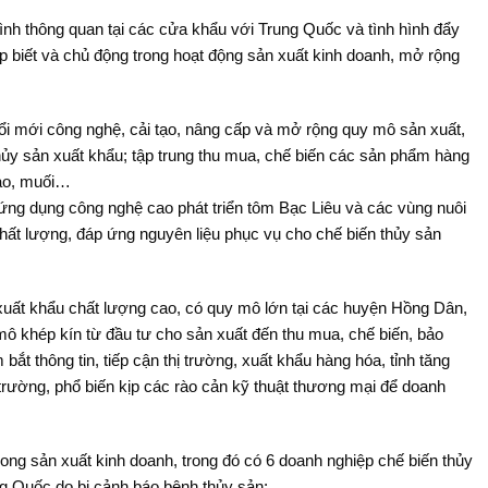
h hình thông quan tại các cửa khẩu với Trung Quốc và tình hình đẩy
 biết và chủ động trong hoạt động sản xuất kinh doanh, mở rộng
ổi mới công nghệ, cải tạo, nâng cấp và mở rộng quy mô sản xuất,
ủy sản xuất khẩu; tập trung thu mua, chế biến các sản phẩm hàng
gạo, muối…
 ứng dụng công nghệ cao phát triển tôm Bạc Liêu và các vùng nuôi
ất lượng, đáp ứng nguyên liệu phục vụ cho chế biến thủy sản
uất khẩu chất lượng cao, có quy mô lớn tại các huyện Hồng Dân,
mô khép kín từ đầu tư cho sản xuất đến thu mua, chế biến, bảo
ắt thông tin, tiếp cận thị trường, xuất khẩu hàng hóa, tỉnh tăng
rường, phổ biến kịp các rào cản kỹ thuật thương mại để doanh
rong sản xuất kinh doanh, trong đó có 6 doanh nghiệp chế biến thủy
ng Quốc do bị cảnh báo bệnh thủy sản;