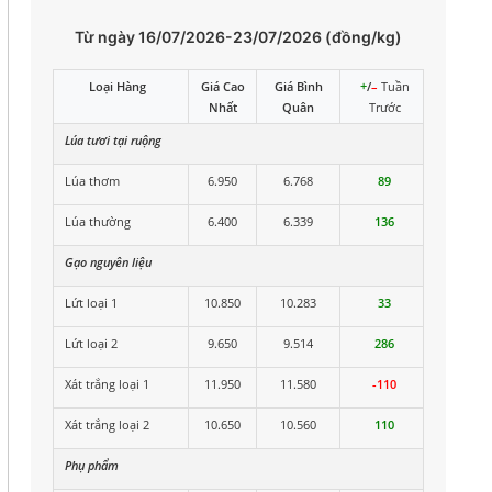
Từ ngày 16/07/2026-23/07/2026 (đồng/kg)
Loại Hàng
Giá Cao
Giá Bình
+
/
–
Tuần
Nhất
Quân
Trước
Lúa tươi tại ruộng
Lúa thơm
6.950
6.768
89
Lúa thường
6.400
6.339
136
Gạo nguyên liệu
Lứt loại 1
10.850
10.283
33
Lứt loại 2
9.650
9.514
286
Xát trắng loại 1
11.950
11.580
-110
Xát trắng loại 2
10.650
10.560
110
Phụ phẩm