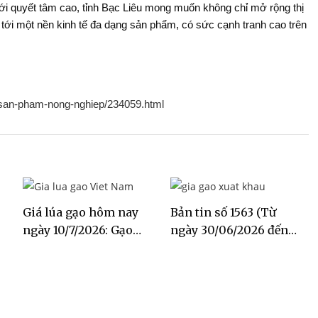
với quyết tâm cao, tỉnh Bạc Liêu mong muốn không chỉ mở rộng thị
ới một nền kinh tế đa dạng sản phẩm, có sức cạnh tranh cao trên
c-san-pham-nong-nghiep/234059.html
Giá lúa gạo hôm nay
Bản tin số 1563 (Từ
ngày 10/7/2026: Gạo
ngày 30/06/2026 đến
Đài Thơm tăng 500
ngày 06/07/2026)
đồng/kg