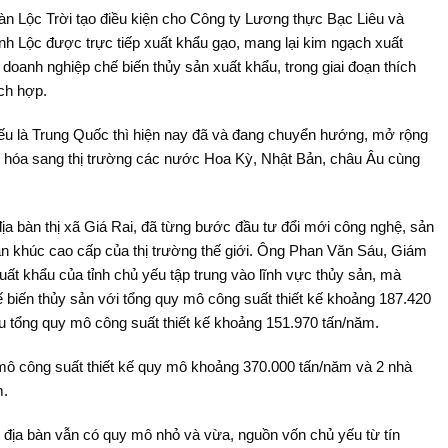
n Lộc Trời tạo điều kiện cho Công ty Lương thực Bạc Liêu và
h Lộc được trực tiếp xuất khẩu gạo, mang lại kim ngạch xuất
doanh nghiệp chế biến thủy sản xuất khẩu, trong giai đoạn thích
ích hợp.
yếu là Trung Quốc thì hiện nay đã và đang chuyển hướng, mở rộng
g hóa sang thị trường các nước Hoa Kỳ, Nhật Bản, châu Âu cùng
địa bàn thị xã Giá Rai, đã từng bước đầu tư đổi mới công nghệ, sản
hân khúc cao cấp của thị trường thế giới. Ông Phan Văn Sáu, Giám
uất khẩu của tỉnh chủ yếu tập trung vào lĩnh vực thủy sản, mà
ế biến thủy sản với tổng quy mô công suất thiết kế khoảng 187.420
u tổng quy mô công suất thiết kế khoảng 151.970 tấn/năm.
mô công suất thiết kế quy mô khoảng 370.000 tấn/năm và 2 nhà
m.
 địa bàn vẫn có quy mô nhỏ và vừa, nguồn vốn chủ yếu từ tín