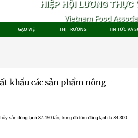
HIỆP HỘI LƯƠNG THỰC 
Vietnam Food Associa
GẠO VIỆT
THỊ TRƯỜNG
TIN TỨC VÀ S
uất khẩu các sản phẩm nông
y sản đông lạnh 87.450 tấn; trong đó tôm đông lạnh là 84.300