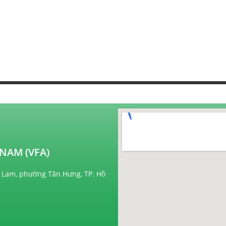
NAM (VFA)
 Lam, phường Tân Hưng, TP. Hồ