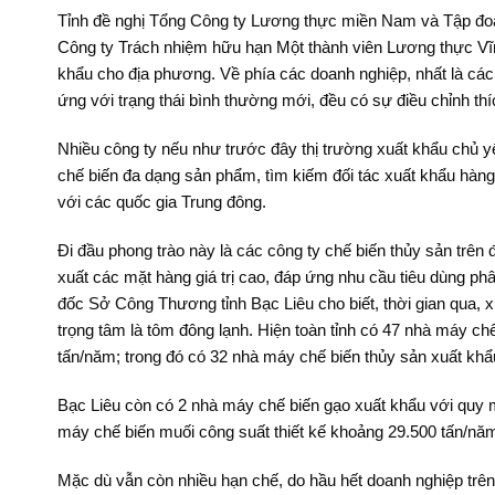
Tỉnh đề nghị Tổng Công ty Lương thực miền Nam và Tập đoà
Công ty Trách nhiệm hữu hạn Một thành viên Lương thực Vĩn
khẩu cho địa phương. Về phía các doanh nghiệp, nhất là các 
ứng với trạng thái bình thường mới, đều có sự điều chỉnh th
Nhiều công ty nếu như trước đây thị trường xuất khẩu chủ 
chế biến đa dạng sản phẩm, tìm kiếm đối tác xuất khẩu hàn
với các quốc gia Trung đông.
Đi đầu phong trào này là các công ty chế biến thủy sản trên 
xuất các mặt hàng giá trị cao, đáp ứng nhu cầu tiêu dùng p
đốc Sở Công Thương tỉnh Bạc Liêu cho biết, thời gian qua, x
trọng tâm là tôm đông lạnh. Hiện toàn tỉnh có 47 nhà máy ch
tấn/năm; trong đó có 32 nhà máy chế biến thủy sản xuất khẩ
Bạc Liêu còn có 2 nhà máy chế biến gạo xuất khẩu với quy 
máy chế biến muối công suất thiết kế khoảng 29.500 tấn/nă
Mặc dù vẫn còn nhiều hạn chế, do hầu hết doanh nghiệp trên