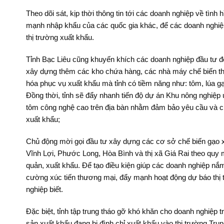
Theo dõi sát, kịp thời thông tin tới các doanh nghiệp về tìn
mạnh nhập khẩu của các quốc gia khác, để các doanh nghiệp
thị trường xuất khẩu.
Tỉnh Bạc Liêu cũng khuyến khích các doanh nghiệp đầu tư đ
xây dựng thêm các kho chứa hàng, các nhà máy chế biến th
hóa phục vụ xuất khẩu mà tỉnh có tiềm năng như: tôm, lúa 
Đồng thời, tỉnh sẽ đẩy nhanh tiến độ dự án Khu nông nghiệp
tôm công nghệ cao trên địa bàn nhằm đảm bảo yêu cầu và ch
xuất khẩu;
Chủ động mời gọi đầu tư xây dựng các cơ sở chế biến gạo x
Vĩnh Lợi, Phước Long, Hòa Bình và thị xã Giá Rai theo quy 
quản, xuất khẩu. Để tạo điều kiện giúp các doanh nghiệp nắm b
cường xúc tiến thương mại, đẩy mạnh hoạt động dự báo thị t
nghiệp biết.
Đặc biệt, tỉnh tập trung tháo gỡ khó khăn cho doanh nghiệp t
sản xuất khẩu đang bị đình chỉ xuất khẩu vào thị trường Tru