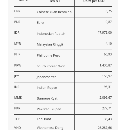
Tên NT
Units per USD
CNY
6,75
Chinese Yuan Renminbi
EUR
0,87
Euro
IDR
17.973,00
Indonesian Rupiah
MYR
4,10
Malaysian Ringgit
PHP
60,93
Philippine Peso
KRW
1.430,87
South Korean Won
JPY
156,97
Japanese Yen
INR
95,31
Indian Rupee
MMK
2.099,67
Burmese Kyat
PKR
277,71
Pakistani Rupee
THB
Thai Baht
33,43
VND
Vietnamese Dong
26.287,66