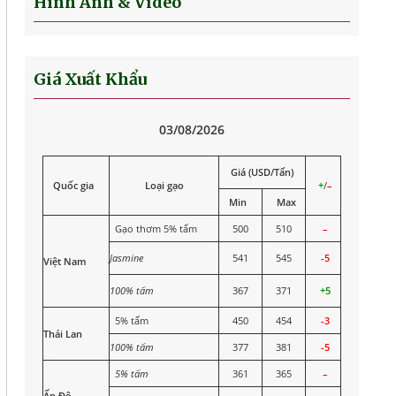
Hình Ảnh & Video
Giá Xuất Khẩu
03/08/2026
Giá (USD/Tấn)
Quốc gia
Loại gạo
+
/
–
Min
Max
Gạo thơm 5% tấm
500
510
–
Jasmine
541
545
-5
Việt Nam
100% tấm
367
371
+5
5% tấm
450
454
-3
Thái Lan
100% tấm
377
381
-5
5% tấm
361
365
–
Ấn Độ