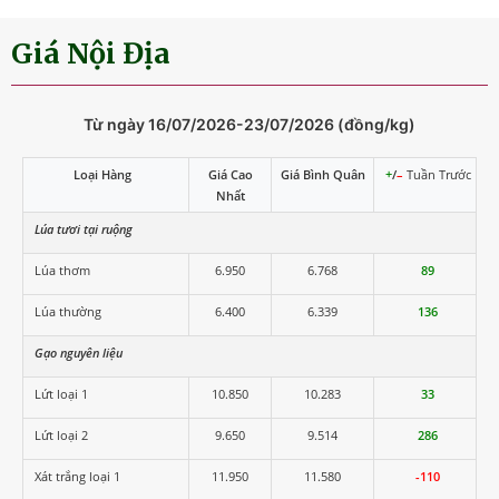
Giá Nội Địa
Từ ngày 16/07/2026-23/07/2026 (đồng/kg)
Loại Hàng
Giá Cao
Giá Bình Quân
+
/
–
Tuần Trước
Nhất
Lúa tươi tại ruộng
Lúa thơm
6.950
6.768
89
Lúa thường
6.400
6.339
136
Gạo nguyên liệu
Lứt loại 1
10.850
10.283
33
Lứt loại 2
9.650
9.514
286
Xát trắng loại 1
11.950
11.580
-110