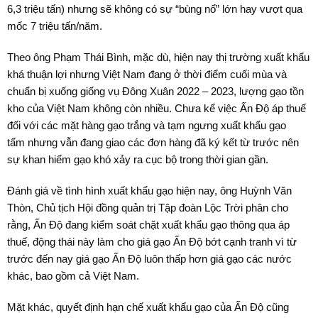
6,3 triệu tấn) nhưng sẽ không có sự “bùng nổ” lớn hay vượt qua
mốc 7 triệu tấn/năm.
Theo ông Phạm Thái Bình, mặc dù, hiện nay thị trường xuất khẩu
khá thuận lợi nhưng Việt Nam đang ở thời điểm cuối mùa và
chuẩn bị xuống giống vụ Đông Xuân 2022 – 2023, lượng gạo tồn
kho của Việt Nam không còn nhiều. Chưa kể việc Ấn Độ áp thuế
đối với các mặt hàng gạo trắng và tạm ngưng xuất khẩu gạo
tấm nhưng vẫn đang giao các đơn hàng đã ký kết từ trước nên
sự khan hiếm gạo khó xảy ra cục bộ trong thời gian gần.
Đánh giá về tình hình xuất khẩu gạo hiện nay, ông Huỳnh Văn
Thòn, Chủ tịch Hội đồng quản trị Tập đoàn Lộc Trời phân cho
rằng, Ấn Độ đang kiểm soát chặt xuất khẩu gạo thông qua áp
thuế, động thái này làm cho giá gạo Ấn Độ bớt cạnh tranh vì từ
trước đến nay giá gạo Ấn Độ luôn thấp hơn giá gạo các nước
khác, bao gồm cả Việt Nam.
Mặt khác, quyết định hạn chế xuất khẩu gạo của Ấn Độ cũng