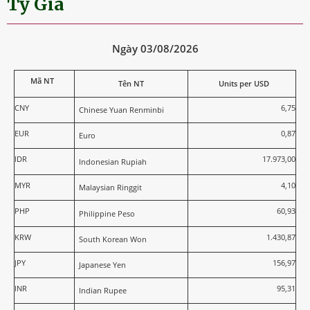
Tỷ Giá
Ngày 03/08/2026
Mã NT
Tên NT
Units per USD
CNY
6,75
Chinese Yuan Renminbi
EUR
0,87
Euro
IDR
17.973,00
Indonesian Rupiah
MYR
4,10
Malaysian Ringgit
PHP
60,93
Philippine Peso
KRW
1.430,87
South Korean Won
JPY
156,97
Japanese Yen
INR
95,31
Indian Rupee