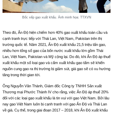
Bốc xếp gạo xuất khẩu. Ảnh minh họa: TTXVN
Theo đó, Ấn Độ hiện chiếm hơn 40% gạo xuất khẩu toàn cầu và
cạnh tranh trực tiếp với Thái Lan, Việt Nam, Pakistan trên thị
trường quốc tế. Năm 2021, Ấn Độ xuất khẩu 21,5 triệu tấn gạo,
nhiều hơn tổng số gạo của bốn nước xuất khẩu lớn gồm Thái
Lan, Việt Nam, Pakistan và Mỹ cộng lại. Do đó, khi Ấn Độ áp thuế
xuất khẩu một số loại gạo và cấm xuất khẩu gạo tấm sẽ khiến
nguồn cung gạo ra thị trường bị giảm sút, giá gạo sẽ có xu hướng
tăng trong thời gian tới.
Ông Nguyễn Văn Thành, Giám đốc Công ty TNHH Sản xuất
Thương mại Phước Thành IV cho rằng, việc Ấn Độ áp thuế 20%
đối với các loại gạo xuất khẩu là tin vui với gạo Việt Nam. Bởi lâu
nay gạo Việt Nam luôn bị cạnh tranh với gạo Ấn Độ và Thái Lan
về giá. Cụ thể, trong giai đoạn 2017 – 2018, khi Ấn Độ xuất khẩu