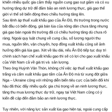
khiến nhiều quốc gia cảm thấy nguồn cung gạo sụt giảm và có xu
hướng tăng dự trữ để đảm bảo an ninh lương thực, giá gạo thế
giới vì thế sẽ biến động theo chiều hướng tăng lên.
Sau lệnh áp thuế xuất khẩu gạo của Ấn Độ, thị trường trong nước
bắt đầu có biến động, giá bán lúa của nông dân chưa tăng nhưng
giá gạo bán ngoài thị trường đã có chiều hướng tăng dù chưa rõ
ràng. Ngoài quy luật chung về cung cầu, số lượng người thu
mua, nguồn tiền, vận chuyển, hợp đồng xuất khẩu cũng sẽ ảnh
hưởng đến giá lúa gạo. Xét về lâu dài, nếu Ấn Độ tiếp tục duy trì
chính sách hạn chế xuất khẩu gạo thì sẽ có lợi cho gạo xuất khẩu
của Việt Nam cả về giá trị và sản lượng.
Theo ông Huỳnh Văn Thòn, không chỉ việc áp thuế xuất khẩu gạo
trắng và cấm xuất khẩu gạo tấm của Ấn Độ mà từ xung đột giữa
Nga – Ukraine cộng với những diễn biến tiêu cực của biến đổi khí
hậu đã thúc đẩy nhiều quốc gia chú trọng về an ninh lương thực,
tăng thu mua lương thực dự trữ, ngay tại Việt Nam cũng có ý
kiến đề cập đến đảm bảo an ninh lương thực.
Tuy nhiên, với năng lực sản xuất lúa gạo hiện tại, ngoài cung cấp