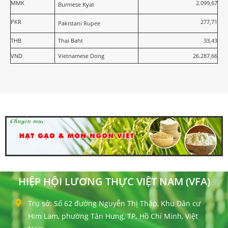
MMK
2.099,67
Burmese Kyat
PKR
277,71
Pakistani Rupee
THB
Thai Baht
33,43
VND
Vietnamese Dong
26.287,66
HIỆP HỘI LƯƠNG THỰC VIỆT NAM (VFA)
Trụ sở: Số 62 đường Nguyễn Thị Thập, Khu Dân cư
Him Lam, phường Tân Hưng, TP. Hồ Chí Minh, Việt