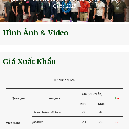
Đoàn Xúc tiến Thương mại tại Quảng Châu, Trung
Quốc 2025
Hình Ảnh & Video
Giá Xuất Khẩu
03/08/2026
Giá (USD/Tấn)
Quốc gia
Loại gạo
+
/
–
Min
Max
Gạo thơm 5% tấm
500
510
–
Jasmine
541
545
-5
Việt Nam