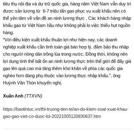
tiêu thụ nội địa và dự trữ quốc gia, hàng năm Việt Nam vẫn duy trì
được sản lượng từ 6-7 triệu tấn gạo phục vụ xuất khẩu nên có
thể yên tâm về vấn đề an ninh lương thực . Các khách hàng nhập
khẩu gạo từ Việt Nam hầu như không phải lo việc thiếu hụt nguồn
hàng.
“Với điều kiện xuất khẩu thuận lợi như hiện nay, các doanh
nghiệp xuất khẩu cần tính toán giá bán hợp lý, đảm bảo thu nhập
cho người nông dân trồng lúa trong nước. Đồng thời, không nên
lợi dụng tình thế bất ổn an ninh lương thực trên thế giới để đẩy giá
gạo lên quá cao mà tăng thêm khó khăn về phía các quốc gia
nghèo hơn đang phụ thuộc vào lương thực nhập khẩu.”, ông
Huỳnh Văn Thòn khuyến nghị.
Xuân Anh
(TTXVN)
https://baotintuc.vn/thi-truong-tien-te/an-do-kiem-soat-xuat-khau-
gao-gao-viet-co-duoc-loi-20221005120830637.htm