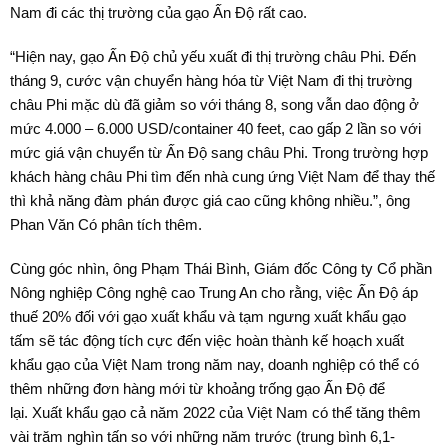
Nam đi các thị trường của gạo Ấn Độ rất cao.
“Hiện nay, gạo Ấn Độ chủ yếu xuất đi thị trường châu Phi. Đến
tháng 9, cước vận chuyển hàng hóa từ Việt Nam đi thị trường
châu Phi mặc dù đã giảm so với tháng 8, song vẫn dao động ở
mức 4.000 – 6.000 USD/container 40 feet, cao gấp 2 lần so với
mức giá vận chuyển từ Ấn Độ sang châu Phi. Trong trường hợp
khách hàng châu Phi tìm đến nhà cung ứng Việt Nam để thay thế
thì khả năng đàm phán được giá cao cũng không nhiều.”, ông
Phan Văn Có phân tích thêm.
Cùng góc nhìn, ông Phạm Thái Bình, Giám đốc Công ty Cổ phần
Nông nghiệp Công nghệ cao Trung An cho rằng, việc Ấn Độ áp
thuế 20% đối với gạo xuất khẩu và tạm ngưng xuất khẩu gạo
tấm sẽ tác động tích cực đến việc hoàn thành kế hoạch xuất
khẩu gạo của Việt Nam trong năm nay, doanh nghiệp có thể có
thêm những đơn hàng mới từ khoảng trống gạo Ấn Độ để
lại. Xuất khẩu gạo cả năm 2022 của Việt Nam có thể tăng thêm
vài trăm nghìn tấn so với những năm trước (trung bình 6,1-