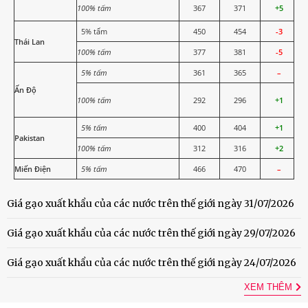
100% tấm
367
371
+5
5% tấm
450
454
-3
Thái Lan
100% tấm
377
381
-5
5% tấm
361
365
–
Ấn Độ
100% tấm
292
296
+1
5% tấm
400
404
+1
Pakistan
100% tấm
312
316
+2
Miến Điện
5% tấm
466
470
–
Giá gạo xuất khẩu của các nước trên thế giới ngày 31/07/2026
Giá gạo xuất khẩu của các nước trên thế giới ngày 29/07/2026
Giá gạo xuất khẩu của các nước trên thế giới ngày 24/07/2026
XEM THÊM