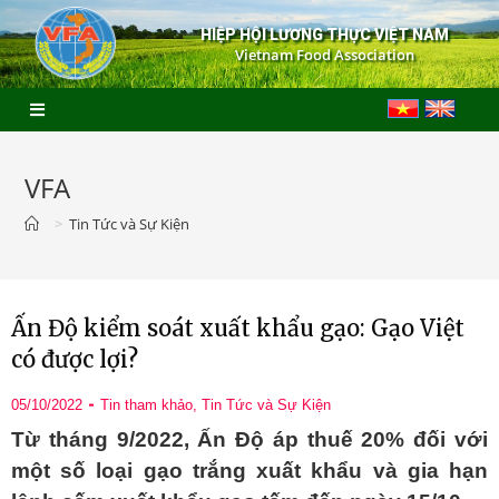
HIỆP HỘI LƯƠNG THỰC VIỆT NAM
Vietnam Food Association
VFA
>
Tin Tức và Sự Kiện
Ấn Độ kiểm soát xuất khẩu gạo: Gạo Việt
có được lợi?
05/10/2022
Tin tham khảo
,
Tin Tức và Sự Kiện
Từ tháng 9/2022, Ấn Độ áp thuế 20% đối với
một số loại gạo trắng xuất khẩu và gia hạn