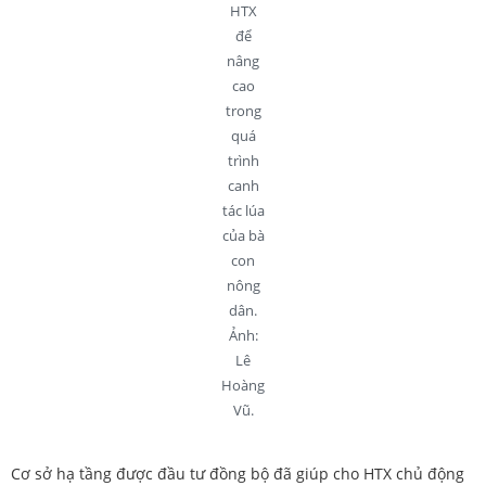
HTX
để
nâng
cao
trong
quá
trình
canh
tác lúa
của bà
con
nông
dân.
Ảnh:
Lê
Hoàng
Vũ.
Cơ sở hạ tầng được đầu tư đồng bộ đã giúp cho HTX chủ động