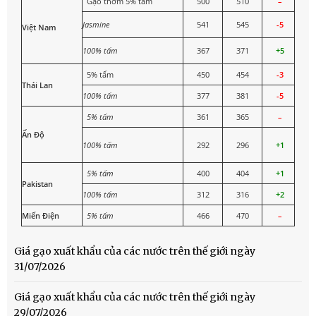
Gạo thơm 5% tấm
500
510
–
Jasmine
541
545
-5
Việt Nam
100% tấm
367
371
+5
5% tấm
450
454
-3
Thái Lan
100% tấm
377
381
-5
5% tấm
361
365
–
Ấn Độ
100% tấm
292
296
+1
5% tấm
400
404
+1
Pakistan
100% tấm
312
316
+2
Miến Điện
5% tấm
466
470
–
Giá gạo xuất khẩu của các nước trên thế giới ngày
31/07/2026
Giá gạo xuất khẩu của các nước trên thế giới ngày
29/07/2026