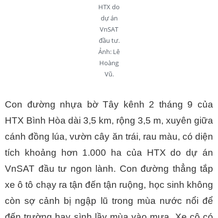
HTX do
dự án
VnSAT
đầu tư.
Ảnh: Lê
Hoàng
Vũ.
Con đường nhựa bờ Tây kênh 2 tháng 9 của
HTX Bình Hòa dài 3,5 km, rộng 3,5 m, xuyên giữa
cánh đồng lúa, vườn cây ăn trái, rau màu, có diện
tích khoảng hơn 1.000 ha của HTX do dự án
VnSAT đầu tư ngon lành. Con đường thẳng tắp
xe ô tô chạy ra tận đến tận ruộng, học sinh không
còn sợ cảnh bị ngập lũ trong mùa nước nổi để
đến trường hay sình lầy mùa vào mưa. Xe cộ có