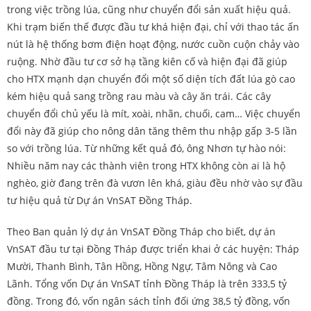
trong việc trồng lúa, cũng như chuyển đổi sản xuất hiệu quả.
Khi trạm biến thế được đầu tư khá hiện đại, chỉ với thao tác ấn
nút là hệ thống bơm điện hoạt động, nước cuồn cuộn chảy vào
ruộng. Nhờ đầu tư cơ sở hạ tầng kiên cố và hiện đại đã giúp
cho HTX mạnh dạn chuyển đổi một số diện tích đất lúa gò cao
kém hiệu quả sang trồng rau màu và cây ăn trái. Các cây
chuyển đổi chủ yếu là mít, xoài, nhãn, chuối, cam… Việc chuyển
đổi này đã giúp cho nông dân tăng thêm thu nhập gấp 3-5 lần
so với trồng lúa. Từ những kết quả đó, ông Nhơn tự hào nói:
Nhiều năm nay các thành viên trong HTX không còn ai là hộ
nghèo, giờ đang trên đà vươn lên khá, giàu đều nhờ vào sự đầu
tư hiệu quả từ Dự án VnSAT Đồng Tháp.
Theo Ban quản lý dự án VnSAT Đồng Tháp cho biết, dự án
VnSAT đầu tư tại Đồng Tháp được triển khai ở các huyện: Tháp
Mười, Thanh Bình, Tân Hồng, Hồng Ngự, Tâm Nông và Cao
Lãnh. Tổng vốn Dự án VnSAT tỉnh Đồng Tháp là trên 333,5 tỷ
đồng. Trong đó, vốn ngân sách tỉnh đối ứng 38,5 tỷ đồng, vốn