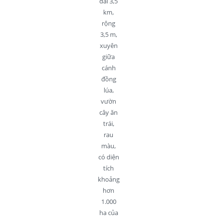
dài 3,5
km,
rộng
3,5 m,
xuyên
giữa
cánh
đồng
lúa,
vườn
cây ăn
trái,
rau
màu,
có diện
tích
khoảng
hơn
1.000
ha của