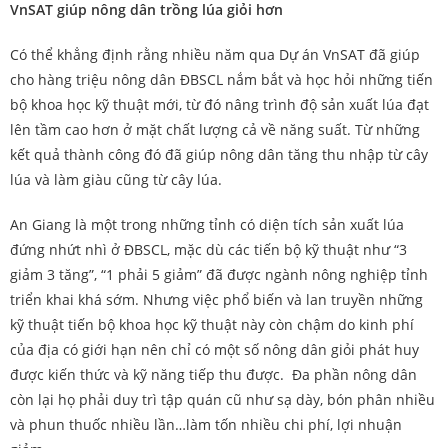
VnSAT giúp nông dân trồng lúa giỏi hơn
Có thể khẳng định rằng nhiều năm qua Dự án VnSAT đã giúp
cho hàng triệu nông dân ĐBSCL nắm bắt và học hỏi những tiến
bộ khoa học kỹ thuật mới, từ đó nâng trình độ sản xuất lúa đạt
lên tầm cao hơn ở mặt chất lượng cả về năng suất. Từ những
kết quả thành công đó đã giúp nông dân tăng thu nhập từ cây
lúa và làm giàu cũng từ cây lúa.
An Giang là một trong những tỉnh có diện tích sản xuất lúa
đứng nhứt nhì ở ĐBSCL, mặc dù các tiến bộ kỹ thuật như “3
giảm 3 tăng”, “1 phải 5 giảm” đã được ngành nông nghiệp tỉnh
triển khai khá sớm. Nhưng việc phổ biến và lan truyền những
kỹ thuật tiến bộ khoa học kỹ thuật này còn chậm do kinh phí
của địa có giới hạn nên chỉ có một số nông dân giỏi phát huy
được kiến thức và kỹ năng tiếp thu được. Đa phần nông dân
còn lại họ phải duy trì tập quán cũ như sạ dày, bón phân nhiều
và phun thuốc nhiều lần…làm tốn nhiều chi phí, lợi nhuận