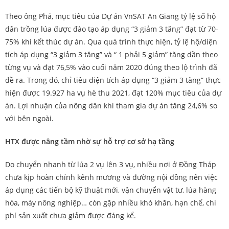
Theo ông Phả, mục tiêu của Dự án
VnSAT An Giang
tỷ lệ số hộ
dân trồng lúa được đào tạo áp dụng “3 giảm 3 tăng” đạt từ 70-
75% khi kết thúc dự án. Qua quá trình thực hiện, tỷ lệ hộ/diện
tích áp dụng “3 giảm 3 tăng” và “ 1 phải 5 giảm” tăng dần theo
từng vụ và đạt 76,5% vào cuối năm 2020 đúng theo lộ trình đã
đề ra. Trong đó, chỉ tiêu diện tích áp dụng “3 giảm 3 tăng” thực
hiện được 19.927 ha vụ hè thu 2021, đạt 120% mục tiêu của dự
án. Lợi nhuận của nông dân khi tham gia dự án tăng 24,6% so
với bên ngoài.
HTX được nâng tầm nhờ sự hỗ trợ cơ sở hạ tầng
Do chuyển nhanh từ lúa 2 vụ lên 3 vụ, nhiều nơi ở Đồng Tháp
chưa kịp hoàn chỉnh kênh mương và đường nội đồng nên việc
áp dụng các tiến bộ kỹ thuật mới, vận chuyển vật tư, lúa hàng
hóa, máy nông nghiệp… còn gặp nhiều khó khăn, hạn chế, chi
phí sản xuất chưa giảm được đáng kể.