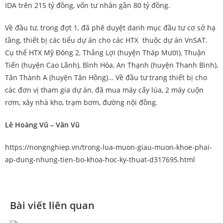
IDA trên 215 tỷ đồng, vốn tư nhân gần 80 tỷ đồng.
Về đầu tư, trong đợt 1, đã phê duyệt danh mục đầu tư cơ sở hạ
tầng, thiết bị các tiểu dự án cho các HTX thuộc dự án VnSAT.
Cụ thể HTX Mỹ Đông 2, Thắng Lợi (huyện Tháp Mười), Thuận
Tiến (huyện Cao Lãnh), Bình Hòa, An Thạnh (huyện Thanh Bình),
Tân Thành A (huyện Tân Hồng)… Về đầu tư trang thiết bị cho
các đơn vị tham gia dự án, đã mua máy cấy lúa, 2 máy cuộn
rơm, xây nhà kho, trạm bơm, đường nội đồng.
Lê Hoàng Vũ – Văn Vũ
https://nongnghiep.vn/trong-lua-muon-giau-muon-khoe-phai-
ap-dung-nhung-tien-bo-khoa-hoc-ky-thuat-d317695.html
Bài viết liên quan