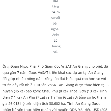
lúa
tăng
24,6%
so với
bên
ngoài.
Ảnh:
Lê
Hoàng
Vũ.
Ông Đoàn Ngọc Phả, Phó Giám đốc VnSAT An Giang cho biết, đã
qua gần 7 năm được VnSAT triển khai các dự án tại An Giang
đã giúp nhiều nông dân trồng lúa đạt hiểu quả cao hơn so với
trước đây rất nhiều. Dự án VnSAT An Giang được thực hiện tại 5
huyện (45 xã) bao gồm: Châu Phú (8 xã), Thoại Sơn (13 xã), Tịnh
Biên (11 xã), An Phú (7 xã) và Tri Tôn (6 xã) với tổng số hộ tham
gia 26.018 hộ trên diện tích 38.602 ha. Tỉnh An Giang được
phân bổ vốn thực hiện dự án với nguồn ODA 9,6 triệu USD (208