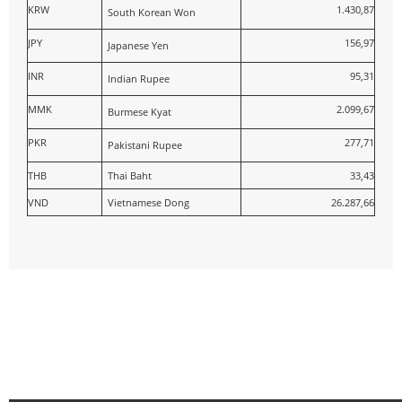
KRW
1.430,87
South Korean Won
JPY
156,97
Japanese Yen
INR
95,31
Indian Rupee
MMK
2.099,67
Burmese Kyat
PKR
277,71
Pakistani Rupee
THB
Thai Baht
33,43
VND
Vietnamese Dong
26.287,66