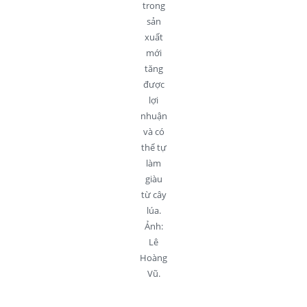
trong
sản
xuất
mới
tăng
được
lợi
nhuận
và có
thể tự
làm
giàu
từ cây
lúa.
Ảnh:
Lê
Hoàng
Vũ.