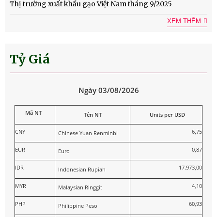
Thị trường xuất khẩu gạo Việt Nam tháng 9/2025
XEM THÊM
Tỷ Giá
Ngày 03/08/2026
Mã NT
Tên NT
Units per USD
CNY
6,75
Chinese Yuan Renminbi
EUR
0,87
Euro
IDR
17.973,00
Indonesian Rupiah
MYR
4,10
Malaysian Ringgit
PHP
60,93
Philippine Peso