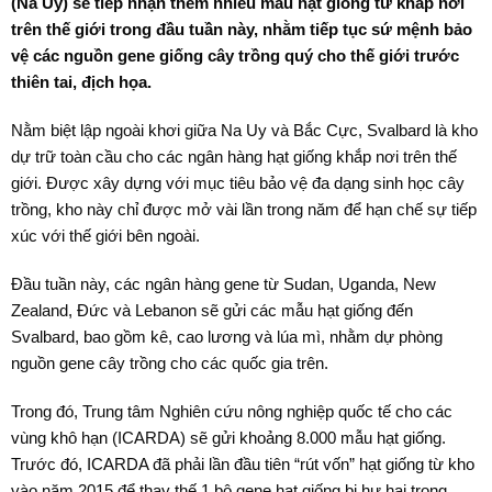
(Na Uy) sẽ tiếp nhận thêm nhiều mẫu hạt giống từ khắp nơi
trên thế giới trong đầu tuần này, nhằm tiếp tục sứ mệnh bảo
vệ các nguồn gene giống cây trồng quý cho thế giới trước
thiên tai, địch họa.
Nằm biệt lập ngoài khơi giữa Na Uy và Bắc Cực, Svalbard là kho
dự trữ toàn cầu cho các ngân hàng hạt giống khắp nơi trên thế
giới. Được xây dựng với mục tiêu bảo vệ đa dạng sinh học cây
trồng, kho này chỉ được mở vài lần trong năm để hạn chế sự tiếp
xúc với thế giới bên ngoài.
Đầu tuần này, các ngân hàng gene từ Sudan, Uganda, New
Zealand, Đức và Lebanon sẽ gửi các mẫu hạt giống đến
Svalbard, bao gồm kê, cao lương và lúa mì, nhằm dự phòng
nguồn gene cây trồng cho các quốc gia trên.
Trong đó, Trung tâm Nghiên cứu nông nghiệp quốc tế cho các
vùng khô hạn (ICARDA) sẽ gửi khoảng 8.000 mẫu hạt giống.
Trước đó, ICARDA đã phải lần đầu tiên “rút vốn” hạt giống từ kho
vào năm 2015 để thay thế 1 bộ gene hạt giống bị hư hại trong