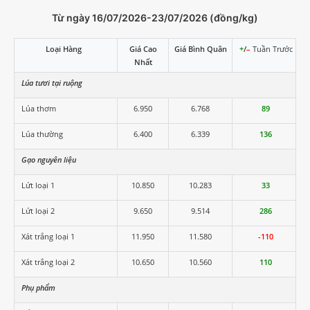
Từ ngày 16/07/2026-23/07/2026 (đồng/kg)
Loại Hàng
Giá Cao
Giá Bình Quân
+
/
–
Tuần Trước
Nhất
Lúa tươi tại ruộng
Lúa thơm
6.950
6.768
89
Lúa thường
6.400
6.339
136
Gạo nguyên liệu
Lứt loại 1
10.850
10.283
33
Lứt loại 2
9.650
9.514
286
Xát trắng loại 1
11.950
11.580
-110
Xát trắng loại 2
10.650
10.560
110
Phụ phẩm