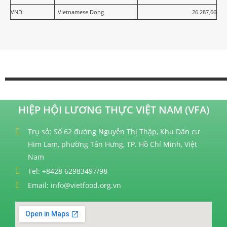
VND
Vietnamese Dong
26.287,66
HIỆP HỘI LƯƠNG THỰC VIỆT NAM (VFA)
Trụ sở: Số 62 đường Nguyễn Thị Thập, Khu Dân cư
Him Lam, phường Tân Hưng, TP. Hồ Chí Minh, Việt
Nam
Tel: +8428 62983497/98
Email: info@vietfood.org.vn