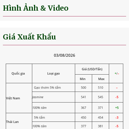
Hình Ảnh & Video
Giá Xuất Khẩu
03/08/2026
Giá (USD/Tấn)
Quốc gia
Loại gạo
+
/
–
Min
Max
Gạo thơm 5% tấm
500
510
–
Jasmine
541
545
-5
Việt Nam
100% tấm
367
371
+5
5% tấm
450
454
-3
Thái Lan
100% tấm
377
381
-5