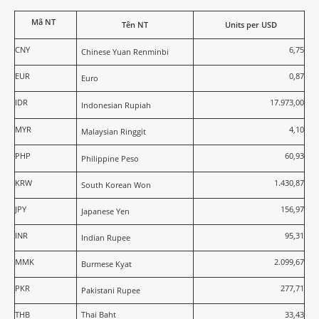
Mã NT
Tên NT
Units per USD
CNY
6,75
Chinese Yuan Renminbi
EUR
0,87
Euro
IDR
17.973,00
Indonesian Rupiah
MYR
4,10
Malaysian Ringgit
PHP
60,93
Philippine Peso
KRW
1.430,87
South Korean Won
JPY
156,97
Japanese Yen
INR
95,31
Indian Rupee
MMK
2.099,67
Burmese Kyat
PKR
277,71
Pakistani Rupee
THB
Thai Baht
33,43