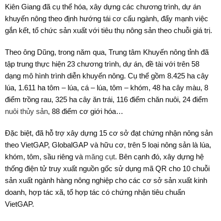
Kiên Giang đã cụ thể hóa, xây dựng các chương trình, dự án
khuyến nông theo định hướng tái cơ cấu ngành, đẩy mạnh việc
gắn kết, tổ chức sản xuất với tiêu thụ nông sản theo chuỗi giá trị.
Theo ông Dũng, trong năm qua, Trung tâm Khuyến nông tỉnh đã
tập trung thực hiện 23 chương trình, dự án, đề tài với trên 58
dạng mô hình trình diễn khuyến nông. Cụ thể gồm 8.425 ha cây
lúa, 1.611 ha tôm – lúa, cá – lúa, tôm – khóm, 48 ha cây màu, 8
điểm trồng rau, 325 ha cây ăn trái, 116 điểm chăn nuôi, 24 điểm
nuôi thủy sản
, 88 điểm cơ giới hóa…
Đặc biệt, đã hỗ trợ xây dựng 15 cơ sở đạt chứng nhận nông sản
theo VietGAP, GlobalGAP và hữu cơ, trên 5 loại nông sản là lúa,
khóm, tôm, sầu riêng và
măng cụt
. Bên cạnh đó, xây dựng hệ
thống điện tử truy xuất nguồn gốc sử dụng mã QR cho 10 chuỗi
sản xuất ngành hàng nông nghiệp cho các cơ sở sản xuất kinh
doanh, hợp tác xã, tổ hợp tác có chứng nhận tiêu chuẩn
VietGAP.