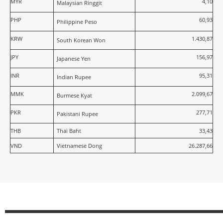
MYR
4,10
Malaysian Ringgit
PHP
60,93
Philippine Peso
KRW
1.430,87
South Korean Won
JPY
156,97
Japanese Yen
INR
95,31
Indian Rupee
MMK
2.099,67
Burmese Kyat
PKR
277,71
Pakistani Rupee
THB
Thai Baht
33,43
VND
Vietnamese Dong
26.287,66