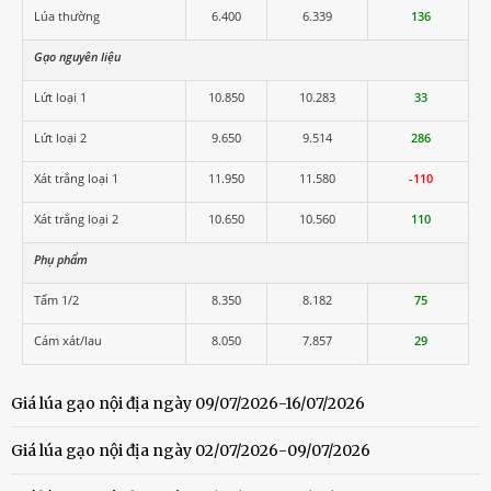
Lúa thường
6.400
6.339
136
Gạo nguyên liệu
Lứt loại 1
10.850
10.283
33
Lứt loại 2
9.650
9.514
286
Xát trắng loại 1
11.950
11.580
-110
Xát trắng loại 2
10.650
10.560
110
Phụ phẩm
Tấm 1/2
8.350
8.182
75
Cám xát/lau
8.050
7.857
29
Giá lúa gạo nội địa ngày 09/07/2026-16/07/2026
Giá lúa gạo nội địa ngày 02/07/2026-09/07/2026