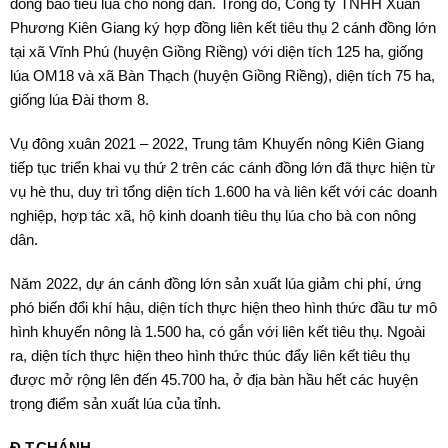
đồng bao tiêu lúa cho nông dân. Trong đó, Công ty TNHH Xuân
Phương Kiên Giang ký hợp đồng liên kết tiêu thụ 2 cánh đồng lớn
tại xã Vĩnh Phú (huyện Giồng Riềng) với diện tích 125 ha, giống
lúa OM18 và xã Bàn Thạch (huyện Giồng Riềng), diện tích 75 ha,
giống lúa Đài thơm 8.
Vụ đông xuân 2021 – 2022, Trung tâm Khuyến nông Kiên Giang
tiếp tục triển khai vụ thứ 2 trên các cánh đồng lớn đã thực hiện từ
vụ hè thu, duy trì tổng diện tích 1.600 ha và liên kết với các doanh
nghiệp, hợp tác xã, hộ kinh doanh tiêu thụ lúa cho bà con nông
dân.
Năm 2022, dự án cánh đồng lớn sản xuất lúa giảm chi phí, ứng
phó biến đổi khí hậu, diện tích thực hiện theo hình thức đầu tư mô
hình khuyến nông là 1.500 ha, có gắn với liên kết tiêu thụ. Ngoài
ra, diện tích thực hiện theo hình thức thúc đẩy liên kết tiêu thụ
được mở rộng lên đến 45.700 ha, ở địa bàn hầu hết các huyện
trọng điểm sản xuất lúa của tỉnh.
Đ.T.CHÁNH