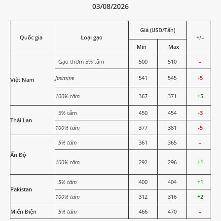
03/08/2026
Giá (USD/Tấn)
Quốc gia
Loại gạo
+
/
–
Min
Max
Gạo thơm 5% tấm
500
510
–
Jasmine
541
545
-5
Việt Nam
100% tấm
367
371
+5
5% tấm
450
454
-3
Thái Lan
100% tấm
377
381
-5
5% tấm
361
365
–
Ấn Độ
100% tấm
292
296
+1
5% tấm
400
404
+1
Pakistan
100% tấm
312
316
+2
Miến Điện
5% tấm
466
470
–