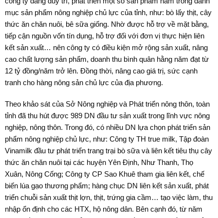
công ty đang duy trì, phát triển một số sản phẩm nằm trong danh
mục sản phẩm nông nghiệp chủ lực của tỉnh, như: bò lấy thịt, cây
thức ăn chăn nuôi, bê sữa giống. Nhờ được hỗ trợ về mặt bằng,
tiếp cận nguồn vốn tín dụng, hỗ trợ đối với đơn vị thực hiện liên
kết sản xuất… nên công ty có điều kiện mở rộng sản xuất, nâng
cao chất lượng sản phẩm, doanh thu bình quân hằng năm đạt từ
12 tỷ đồng/năm trở lên. Đồng thời, nâng cao giá trị, sức cạnh
tranh cho hàng nông sản chủ lực của địa phương.
Theo khảo sát của Sở Nông nghiệp và Phát triển nông thôn, toàn
tỉnh đã thu hút được 989 DN đầu tư sản xuất trong lĩnh vực nông
nghiệp, nông thôn. Trong đó, có nhiều DN lựa chọn phát triển sản
phẩm nông nghiệp chủ lực, như: Công ty TH true milk, Tập đoàn
Vinamilk đầu tư phát triển trang trại bò sữa và liên kết tiêu thụ cây
thức ăn chăn nuôi tại các huyện Yên Định, Như Thanh, Thọ
Xuân, Nông Cống; Công ty CP Sao Khuê tham gia liên kết, chế
biến lúa gạo thương phẩm; hàng chục DN liên kết sản xuất, phát
triển chuỗi sản xuất thịt lợn, thịt, trứng gia cầm… tạo việc làm, thu
nhập ổn định cho các HTX, hộ nông dân. Bên cạnh đó, từ năm