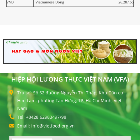
VND
Vietnamese Dong
26.287,66
HIỆP HỘI LƯƠNG THỰC VIỆT NAM (VFA)
Trụ sở: Số 62 đường Nguyễn Thị Thập, Khu Dân cư
Him Lam, phường Tân Hưng, TP. Hồ Chí Minh, Việt
Nam
Tel: +8428 62983497/98
Email: info@vietfood.org.vn