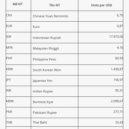
Mã NT
Tên NT
Units per USD
CNY
6,75
Chinese Yuan Renminbi
EUR
0,87
Euro
IDR
17.973,00
Indonesian Rupiah
MYR
4,10
Malaysian Ringgit
PHP
60,93
Philippine Peso
KRW
1.430,87
South Korean Won
JPY
156,97
Japanese Yen
INR
95,31
Indian Rupee
MMK
2.099,67
Burmese Kyat
PKR
277,71
Pakistani Rupee
THB
Thai Baht
33,43