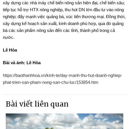
xây dựng các nhà máy chế biến nông sản hiện đại, chế biến sâu;
tiếp tục hỗ trợ HTX nông nghiệp, thu hút DN lớn đầu tư vào nông
nghiệp; đẩy mạnh việc quảng bá, xúc tiến thương mại. Đồng thời,
xây dựng kế hoạch sản xuất, kinh doanh phù hợp, qua đó quảng
bá các sản phẩm nông sản đến các tỉnh, thành phố trong cả
nước.
Lê Hòa
Bài và ảnh: Lê Hòa
https://baothanhhoa.vn/kinh-te/day-manh-thu-hut-doanh-nghiep-
phat-trien-san-pham-nong-san-chu-luc/153854.htm
Bài viết liên quan