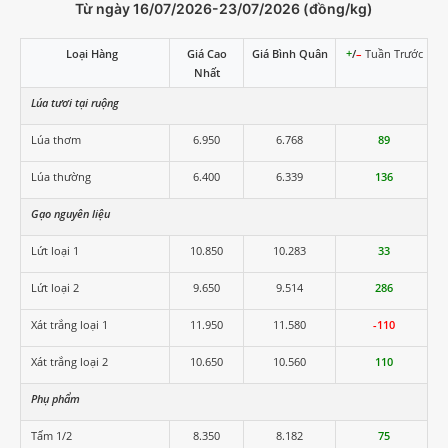
Từ ngày 16/07/2026-23/07/2026 (đồng/kg)
Loại Hàng
Giá Cao
Giá Bình Quân
+
/
–
Tuần Trước
Nhất
Lúa tươi tại ruộng
Lúa thơm
6.950
6.768
89
Lúa thường
6.400
6.339
136
Gạo nguyên liệu
Lứt loại 1
10.850
10.283
33
Lứt loại 2
9.650
9.514
286
Xát trắng loại 1
11.950
11.580
-110
Xát trắng loại 2
10.650
10.560
110
Phụ phẩm
Tấm 1/2
8.350
8.182
75