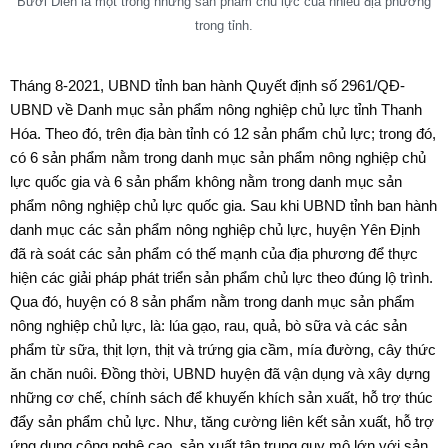
Bưởi Diễn là một trong những sản phẩm chủ lực của nhiều địa phương
trong tỉnh.
Tháng 8-2021, UBND tỉnh ban hành Quyết định số 2961/QĐ-
UBND về Danh mục sản phẩm nông nghiệp chủ lực tỉnh Thanh
Hóa. Theo đó, trên địa bàn tỉnh có 12 sản phẩm chủ lực; trong đó,
có 6 sản phẩm nằm trong danh mục sản phẩm nông nghiệp chủ
lực quốc gia và 6 sản phẩm không nằm trong danh mục sản
phẩm nông nghiệp chủ lực quốc gia. Sau khi UBND tỉnh ban hành
danh mục các sản phẩm nông nghiệp chủ lực, huyện Yên Định
đã rà soát các sản phẩm có thế mạnh của địa phương để thực
hiện các giải pháp phát triển sản phẩm chủ lực theo đúng lộ trình.
Qua đó, huyện có 8 sản phẩm nằm trong danh mục sản phẩm
nông nghiệp chủ lực, là: lúa gạo, rau, quả, bò sữa và các sản
phẩm từ sữa, thịt lợn, thịt và trứng gia cầm, mía đường, cây thức
ăn chăn nuôi. Đồng thời, UBND huyện đã vận dụng và xây dựng
những cơ chế, chính sách để khuyến khích sản xuất, hỗ trợ thúc
đẩy sản phẩm chủ lực. Như, tăng cường liên kết sản xuất, hỗ trợ
ứng dụng công nghệ cao, sản xuất tập trung quy mô lớn với sản