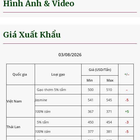
Hình Ảnh & Video
Giá Xuất Khẩu
03/08/2026
Giá (USD/Tấn)
Quốc gia
Loại gạo
+
/
–
Min
Max
Gạo thơm 5% tấm
500
510
–
Jasmine
541
545
-5
Việt Nam
100% tấm
367
371
+5
5% tấm
450
454
-3
Thái Lan
100% tấm
377
381
-5