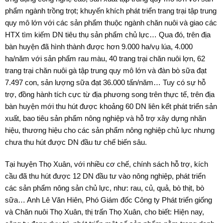
phẩm ngành trồng trọt; khuyến khích phát triển trang trại tập trung
quy mô lớn với các sản phẩm thuộc ngành chăn nuôi và giao các
HTX tìm kiếm DN tiêu thụ sản phẩm chủ lực… Qua đó, trên địa
bàn huyện đã hình thành được hơn 9.000 ha/vụ lúa, 4.000
ha/năm với sản phẩm rau màu, 40 trang trại chăn nuôi lợn, 62
trang trại chăn nuôi gà tập trung quy mô lớn và đàn bò sữa đạt
7.497 con, sản lượng sữa đạt 36.000 tấn/năm… Tuy có sự hỗ
trợ, đồng hành tích cực từ địa phương song trên thực tế, trên địa
bàn huyện mới thu hút được khoảng 60 DN liên kết phát triển sản
xuất, bao tiêu sản phẩm nông nghiệp và hỗ trợ xây dựng nhãn
hiệu, thương hiệu cho các sản phẩm nông nghiệp chủ lực nhưng
chưa thu hút được DN đầu tư chế biến sâu.
Tại huyện Thọ Xuân, với nhiều cơ chế, chính sách hỗ trợ, kích
cầu đã thu hút được 12 DN đầu tư vào nông nghiệp, phát triển
các sản phẩm nông sản chủ lực, như: rau, củ, quả, bò thịt, bò
sữa… Anh Lê Văn Hiên, Phó Giám đốc Công ty Phát triển giống
và Chăn nuôi Thọ Xuân, thị trấn Thọ Xuân, cho biết: Hiện nay,