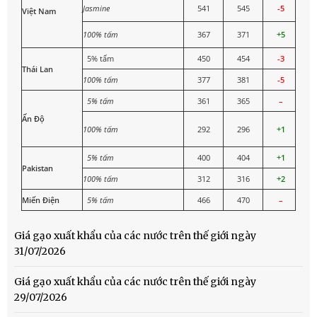
Jasmine
541
545
-5
Việt Nam
100% tấm
367
371
+5
5% tấm
450
454
-3
Thái Lan
100% tấm
377
381
-5
5% tấm
361
365
–
Ấn Độ
100% tấm
292
296
+1
5% tấm
400
404
+1
Pakistan
100% tấm
312
316
+2
Miến Điện
5% tấm
466
470
–
Giá gạo xuất khẩu của các nước trên thế giới ngày
31/07/2026
Giá gạo xuất khẩu của các nước trên thế giới ngày
29/07/2026