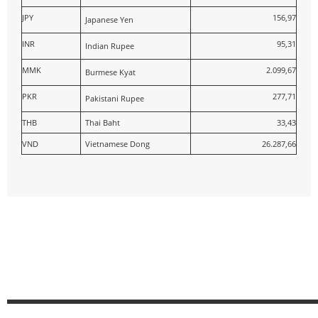
JPY
156,97
Japanese Yen
INR
95,31
Indian Rupee
MMK
2.099,67
Burmese Kyat
PKR
277,71
Pakistani Rupee
THB
Thai Baht
33,43
VND
Vietnamese Dong
26.287,66