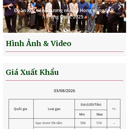
Hình Ảnh & Video
Giá Xuất Khẩu
03/08/2026
Giá (USD/Tấn)
Quốc gia
Loại gạo
+
/
–
Min
Max
Gạo thơm 5% tấm
500
510
–