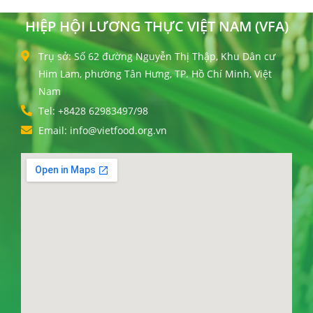
HIỆP HỘI LƯƠNG THỰC VIỆT NAM (VFA)
Trụ sở: Số 62 đường Nguyễn Thị Thập, Khu Dân cư
Him Lam, phường Tân Hưng, TP. Hồ Chí Minh, Việt
Nam
Tel: +8428 62983497/98
Email: info@vietfood.org.vn