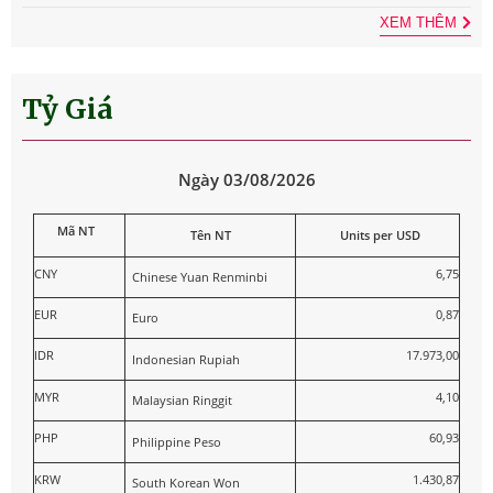
XEM THÊM
Tỷ Giá
Ngày 03/08/2026
Mã NT
Tên NT
Units per USD
CNY
6,75
Chinese Yuan Renminbi
EUR
0,87
Euro
IDR
17.973,00
Indonesian Rupiah
MYR
4,10
Malaysian Ringgit
PHP
60,93
Philippine Peso
KRW
1.430,87
South Korean Won