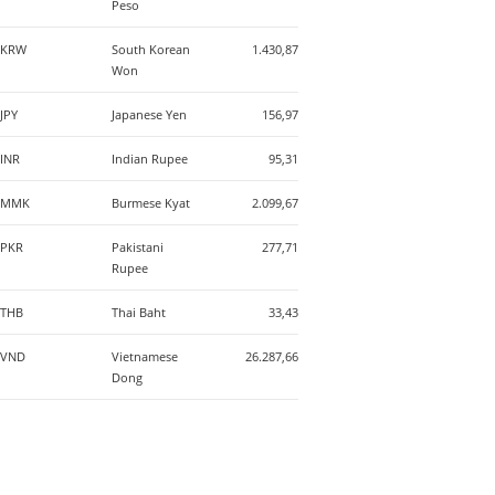
Peso
KRW
South Korean
1.430,87
Won
JPY
Japanese Yen
156,97
INR
Indian Rupee
95,31
MMK
Burmese Kyat
2.099,67
PKR
Pakistani
277,71
Rupee
THB
Thai Baht
33,43
VND
Vietnamese
26.287,66
Dong