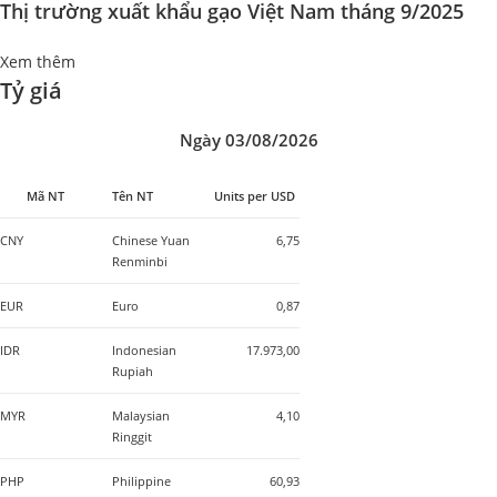
Thị trường xuất khẩu gạo Việt Nam tháng 9/2025
Xem thêm
Tỷ giá
Ngày 03/08/2026
Mã NT
Tên NT
Units per USD
CNY
Chinese Yuan
6,75
Renminbi
EUR
Euro
0,87
IDR
Indonesian
17.973,00
Rupiah
MYR
Malaysian
4,10
Ringgit
PHP
Philippine
60,93