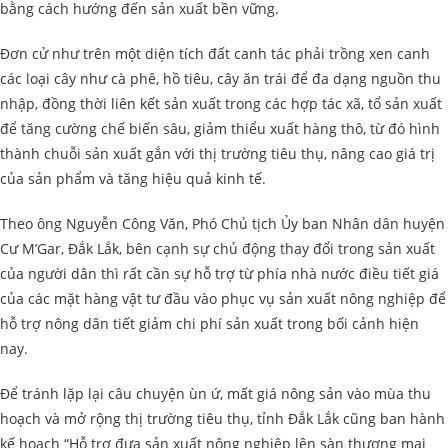
bằng cách hướng đến sản xuất bền vững.
Đơn cử như trên một diện tích đất canh tác phải trồng xen canh
các loại cây như cà phê, hồ tiêu, cây ăn trái để đa dạng nguồn thu
nhập, đồng thời liên kết sản xuất trong các hợp tác xã, tổ sản xuất
để tăng cường chế biến sâu, giảm thiểu xuất hàng thô, từ đó hình
thành chuỗi sản xuất gắn với thị trường tiêu thụ, nâng cao giá trị
của sản phẩm và tăng hiệu quả kinh tế.
Theo ông Nguyễn Công Văn, Phó Chủ tịch Ủy ban Nhân dân huyện
Cư M’Gar, Đắk Lắk, bên cạnh sự chủ động thay đổi trong sản xuất
của người dân thì rất cần sự hỗ trợ từ phía nhà nước điều tiết giá
của các mặt hàng vật tư đầu vào phục vụ sản xuất nông nghiệp để
hỗ trợ nông dân tiết giảm chi phí sản xuất trong bối cảnh hiện
nay.
Để tránh lặp lại câu chuyện ùn ứ, mất giá nông sản vào mùa thu
hoạch và mở rộng thị trường tiêu thụ, tỉnh Đắk Lắk cũng ban hành
kế hoạch “Hỗ trợ đưa sản xuất nông nghiệp lên sàn thương mại