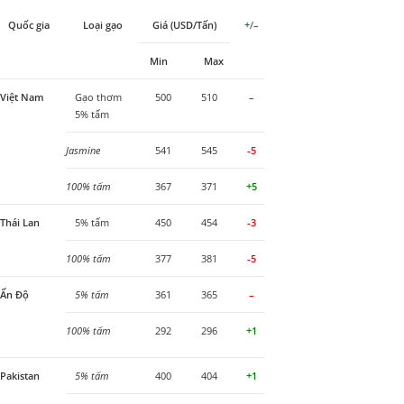
Quốc gia
Loại gạo
Giá (USD/Tấn)
+
/
–
Min
Max
Việt Nam
Gạo thơm
500
510
–
5% tấm
Jasmine
541
545
-5
100% tấm
367
371
+5
Thái Lan
5% tấm
450
454
-3
100% tấm
377
381
-5
Ấn Độ
5% tấm
361
365
–
100% tấm
292
296
+1
Pakistan
5% tấm
400
404
+1