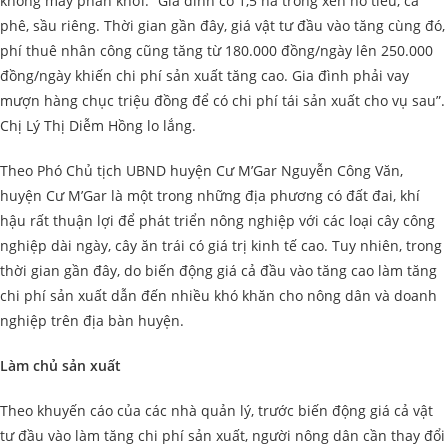
không mấy phấn khởi. “Gia đình có 1,5 ha trồng xen hồ tiêu, cà
phê, sầu riêng. Thời gian gần đây, giá vật tư đầu vào tăng cùng đó,
phí thuê nhân công cũng tăng từ 180.000 đồng/ngày lên 250.000
đồng/ngày khiến chi phí sản xuất tăng cao. Gia đình phải vay
mượn hàng chục triệu đồng để có chi phí tái sản xuất cho vụ sau”.
Chị Lý Thị Diễm Hồng lo lắng.
Theo Phó Chủ tịch UBND huyện Cư M’Gar Nguyễn Công Văn,
huyện Cư M’Gar là một trong những địa phương có đất đai, khí
hậu rất thuận lợi để phát triển nông nghiệp với các loại cây công
nghiệp dài ngày, cây ăn trái có giá trị kinh tế cao. Tuy nhiên, trong
thời gian gần đây, do biến động giá cả đầu vào tăng cao làm tăng
chi phí sản xuất dẫn đến nhiều khó khăn cho nông dân và doanh
nghiệp trên địa bàn huyện.
Làm chủ sản xuất
Theo khuyến cáo của các nhà quản lý, trước biến động giá cả vật
tư đầu vào làm tăng chi phí sản xuất, người nông dân cần thay đổi