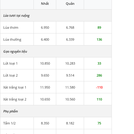
Nhất
Quân
Lúa tươi tại ruộng
Lúa thơm
6.950
6.768
89
Lúa thường
6.400
6.339
136
Gạo nguyên liệu
Lứt loại 1
10.850
10.283
33
Lứt loại 2
9.650
9.514
286
Xát trắng loại 1
11.950
11.580
-110
Xát trắng loại 2
10.650
10.560
110
Phụ phẩm
Tấm 1/2
8.350
8.182
75