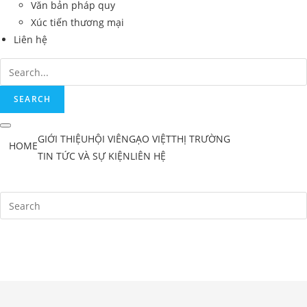
Văn bản pháp quy
Xúc tiến thương mại
Liên hệ
SEARCH
GIỚI THIỆU
HỘI VIÊN
GẠO VIỆT
THỊ TRƯỜNG
HOME
TIN TỨC VÀ SỰ KIỆN
LIÊN HỆ
Search
for: