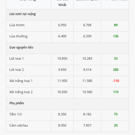
Nhất
Lúa tươi tại ruộng
Lúa thơm
6.950
6.768
89
Lúa thường
6.400
6.339
136
Gạo nguyên liệu
Lứt loại 1
10.850
10.283
33
Lứt loại 2
9.650
9.514
286
Xát trắng loại 1
11.950
11.580
-110
Xát trắng loại 2
10.650
10.560
110
Phụ phẩm
Tấm 1/2
8.350
8.182
75
Cám xát/lau
8.050
7.857
29