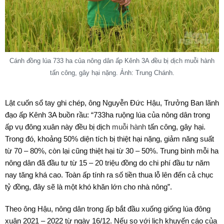
Cánh đồng lúa 733 ha của nông dân ấp Kênh 3A đều bị dịch muỗi hành
tấn công, gây hại nặng. Ảnh: Trung Chánh.
Lật cuốn sổ tay ghi chép, ông Nguyễn Đức Hậu, Trưởng Ban lãnh
đạo ấp Kênh 3A buồn rầu: “733ha ruộng lúa của nông dân trong
ấp vụ đông xuân này đều bị dịch
muỗi hành
tấn công, gây hại.
Trong đó, khoảng 50% diện tích bị thiệt hại nặng, giảm năng suất
từ 70 – 80%, còn lại cũng thiệt hại từ 30 – 50%. Trung bình mỗi ha
nông dân đã đầu tư từ 15 – 20 triệu đồng do chi phí đầu tư năm
nay tăng khá cao. Toàn ấp tính ra số tiền thua lỗ lên đến cả chục
tỷ đồng, đây sẽ là một khó khăn lớn cho nhà nông”.
Theo ông Hậu, nông dân trong ấp bắt đầu xuống giống lúa đông
xuân 2021 – 2022 từ ngày 16/12. Nếu so với lịch khuyến cáo của