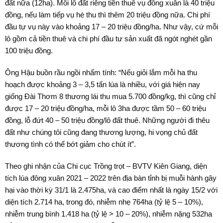
đất nữa (12ha). Mỗi lô đất riêng tiền thuê vụ đông xuân là 40 triệu
đồng, nếu làm tiếp vụ hè thu thì thêm 20 triệu đồng nữa. Chi phí
đầu tự vụ này vào khoảng 17 – 20 triệu đồng/ha. Như vậy, cứ mỗi
lô gồm cả tiền thuê và chi phí đầu tư sản xuất đã ngót nghét gần
100 triệu đồng.
Ông Hậu buồn rầu ngồi nhẩm tính: “Nếu giỏi lắm mỗi ha thu
hoạch được khoảng 3 – 3,5 tấn lúa là nhiều, với giá hiện nay
giống Đài Thơm 8 thương lái thu mua 5.700 đồng/kg, thì cũng chỉ
được 17 – 20 triệu đồng/ha, mỗi lô 3ha được tầm 50 – 60 triệu
đồng, lỗ đứt 40 – 50 triệu đồng/lô đất thuê. Những người đi thêu
đất như chúng tôi cũng đang thương lượng, hi vọng chủ đất
thương tình có thể bớt giảm cho chút ít”.
Theo ghi nhận của Chi cục Trồng trọt – BVTV Kiên Giang, diện
tích lúa đông xuân 2021 – 2022 trên địa bàn tỉnh bị muỗi hành gây
hại vào thời kỳ 31/1 là 2.475ha, và cao điểm nhất là ngày 15/2 với
diện tích 2.714 ha, trong đó, nhiễm nhẹ 764ha (tỷ lệ 5 – 10%),
nhiễm trung bình 1.418 ha (tỷ lệ > 10 – 20%), nhiễm nặng 532ha