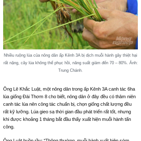
Nhiều ruộng lúa của nông dân ấp Kênh 3A bị dịch muỗi hành gây thiệt hại
rất nặng, cây lúa không thể phục hồi, năng suất giảm đến 70 – 80%. Ảnh:
Trung Chánh.
Ông Lê Khắc Luật, một nông dân trong ấp Kênh 3A canh tác 6ha
lúa giống Đài Thơm 8 cho biết, nông dân ở đây đều có thâm niên
canh tác lúa nên công tác chuẩn bị, chọn giống chất lượng đều
rất kỹ lưỡng. Lúa gieo sạ thời gian đầu phát triển rất tốt, nhưng
khi được khoảng 1 tháng bắt đầu thấy xuất hiện muỗi hành tấn
công.
Ông Luật buồn rầu: “Thông thường, muỗi hành xuất hiện sớm,