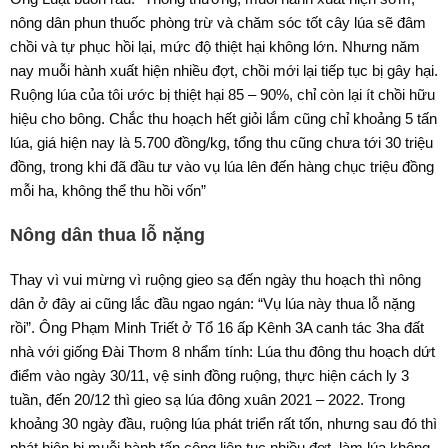
nông dân phun thuốc phòng trừ và chăm sóc tốt cây lúa sẽ đâm
chồi và tự phục hồi lại, mức độ thiệt hại không lớn. Nhưng năm
nay muỗi hành xuất hiện nhiều đợt, chồi mới lại tiếp tục bị gây hại.
Ruộng lúa của tôi ước bị thiệt hại 85 – 90%, chỉ còn lại ít chồi hữu
hiệu cho bông. Chắc thu hoạch hết giỏi lắm cũng chỉ khoảng 5 tấn
lúa, giá hiện nay là 5.700 đồng/kg, tổng thu cũng chưa tới 30 triệu
đồng, trong khi đã đầu tư vào vụ lúa lên đến hàng chục triệu đồng
mỗi ha, không thể thu hồi vốn”
Nông dân thua lỗ nặng
Thay vì vui mừng vì ruộng gieo sạ đến ngày thu hoạch thì nông
dân ở đây ai cũng lắc đầu ngao ngán: “Vụ lúa này thua lỗ nặng
rồi”. Ông Phạm Minh Triết ở Tổ 16 ấp Kênh 3A canh tác 3ha đất
nhà với giống Đài Thơm 8 nhẩm tính: Lúa thu đông thu hoạch dứt
điểm vào ngày 30/11, vệ sinh đồng ruộng, thực hiện cách ly 3
tuần, đến 20/12 thì gieo sạ lúa đông xuân 2021 – 2022. Trong
khoảng 30 ngày đầu, ruộng lúa phát triển rất tốn, nhưng sau đó thì
phát hiện bị muỗi hành tấn công liên tục nhiều đợt, làm lúa không