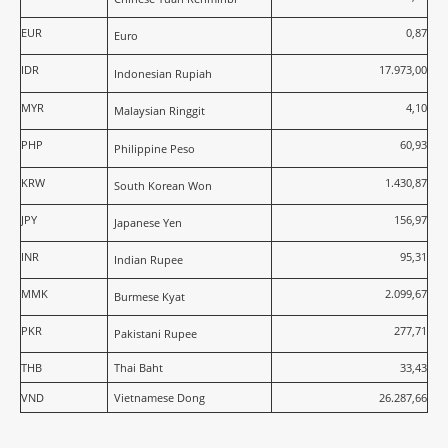
EUR
0,87
Euro
IDR
17.973,00
Indonesian Rupiah
MYR
4,10
Malaysian Ringgit
PHP
60,93
Philippine Peso
KRW
1.430,87
South Korean Won
JPY
156,97
Japanese Yen
INR
95,31
Indian Rupee
MMK
2.099,67
Burmese Kyat
PKR
277,71
Pakistani Rupee
THB
Thai Baht
33,43
VND
Vietnamese Dong
26.287,66