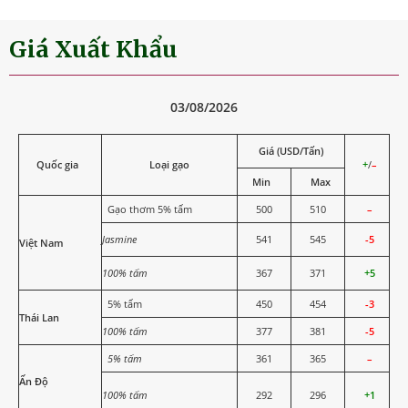
Giá Xuất Khẩu
03/08/2026
Giá (USD/Tấn)
Quốc gia
Loại gạo
+
/
–
Min
Max
Gạo thơm 5% tấm
500
510
–
Jasmine
541
545
-5
Việt Nam
100% tấm
367
371
+5
5% tấm
450
454
-3
Thái Lan
100% tấm
377
381
-5
5% tấm
361
365
–
Ấn Độ
100% tấm
292
296
+1