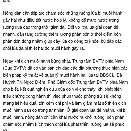
lớn.
Nông dân cần tiếp tục chăm sóc những ruộng lúa bị muỗi hành
gây hại như điều tiết nước hợp lý, không để mực nước trong
ruộng quá cao trong thời gian dài. Đối với trà lúa giai đoạn đẻ
nhánh, cần tăng cường thêm lượng phân bón ở thời điểm bón
phân đón đòng nhằm giúp cây lúa có đòng to khỏe, bù đắp các
chồi lúa đã bị thiệt hại do muỗi hành gây ra.
Ngay khi dịch muỗi hành bùng phát, Trung tâm BVTV phía Nam
(Cục BVTV) đã có văn bản chỉ đạo các địa phương thực hiện các
biện pháp kỹ thuật về quản lý muỗi hành hại lúa tại ĐBSCL. Bà
Huỳnh Thị Ngọc Diễm, Phó Giám đốc Trung tâm BVTV phía Nam
cho biết, kết quả nghiên cứu của đơn vị cho thấy, khi phát hiện
triệu chứng cọng hành thì việc phun thuốc phòng trừ sẽ không
mang lại hiệu quả, tốn kém chi phí và làm giảm mật số thiên địch
muỗi hành sẵn có trong tự nhiên. Ở giai đoạn lúa đẻ nhánh, khi bị
muỗi hành, nông dân chỉ cần khai nước ra khỏi ruộng, bón phân,
chăm sóc nhằm kích thích chồi lúa phát triển, ruộng lúa sẽ phục