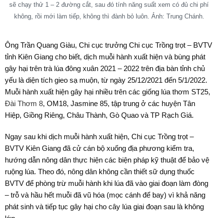
sẽ chạy thử 1 – 2 đường cắt, sau đó tính năng suất xem có đủ chi phí
không, rồi mới làm tiếp, không thì đành bỏ luôn. Ảnh: Trung Chánh.
Ông Trần Quang Giàu, Chi cục trưởng Chi cục Trồng trọt – BVTV
tỉnh Kiên Giang cho biết, dịch muỗi hành xuất hiện và bùng phát
gây hại trên trà lúa đông xuân 2021 – 2022 trên địa bàn tỉnh chủ
yếu là diện tích gieo sạ muộn, từ ngày 25/12/2021 đến 5/1/2022.
Muỗi hành xuất hiện gây hại nhiều trên các giống lúa thơm ST25,
Đài Thơm 8
, OM18, Jasmine 85, tập trung ở các huyện Tân
Hiệp, Giồng Riêng, Châu Thành, Gò Quao và TP Rạch Giá.
Ngay sau khi dịch muỗi hành xuất hiện, Chi cục Trồng trọt –
BVTV Kiên Giang đã cử cán bộ xuống địa phương kiểm tra,
hướng dẫn nông dân thực hiện các biện pháp kỹ thuật để bảo vệ
ruộng lúa. Theo đó, nông dân không cần thiết sữ dụng thuốc
BVTV để phòng trừ muỗi hành khi lúa đã vào giai đoạn làm đòng
– trỗ và hầu hết muỗi đã vũ hóa (mọc cánh để bay) vì khả năng
phát sinh và tiếp tục gây hại cho cây lúa giai đoạn sau là không