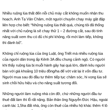
Nhiều ruộng lúa thất đến nỗi chủ máy cắt không muốn nhận thu
hoạch. Anh Tạ Văn Chăm, một người chuyên chạy máy gặt đập
liên hợp cho biết: “Những ruộng lúa thất quá, chúng tôi đã thống
nhất với chủ ruộng là sẽ chạy thử 1 – 2 đường cắt, sau đó tính
năng suất xem thu có đủ chi phí không, rồi mới làm tiếp, không
thì đành bỏ”.
Không chỉ ruộng lúa của ông Luật, ông Triết mà nhiều ruộng lúa
của người dân trong ấp Kênh 3A đều chung cảnh ngộ. Có người
khi thấy ruộng lúa bị muỗi hành gây hại quá lớn, đành kêu người
bán với giá khoảng 10 triệu đồng/ha để vớt vát lại ít vốn đầu tư.
Người mua sau đó đầu tư thêm tiếp tục chăm sóc, hi vọng lúa sẽ
sinh chồi hữu hiệu và cho năng suất tương đối.
Những người làm ruộng nhà còn đỡ, chứ những người đầu tư
thuê đất làm thì lỗ rất nặng. Bản thân ông Nguyễn Đức Hậu, ngoài
canh tác 1,5ha đất nhà, ông còn thuê của nhiều hộ khác thêm 4 lô