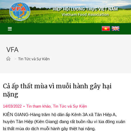
HIỆP HỘI LƯƠNG THỰC VIỆT NAM
Vietnam Food Association
VFA
>
Tin Tức và Sự Kiện
Cả ấp thất mùa vì muỗi hành gây hại
nặng
14/03/2022
Tin tham khảo
,
Tin Tức và Sự Kiện
KIÊN GIANG-Hàng trăm hộ dân ấp Kênh 3A xã Tân Hiệp A,
huyện Tân Hiệp (Kiên Giang) đang rất buồn rầu vì lúa đông xuân
bị thất mùa do dịch muỗi hành gây thiệt hại nặng.