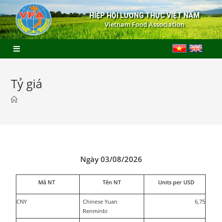
HIỆP HỘI LƯƠNG THỰC VIỆT NAM
Vietnam Food Association
Tỷ giá
Ngày 03/08/2026
Mã NT
Tên NT
Units per USD
CNY
Chinese Yuan
6,75
Renminbi