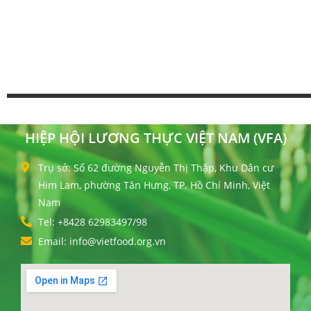
HIỆP HỘI LƯƠNG THỰC VIỆT NAM (VFA)
Trụ sở: Số 62 đường Nguyễn Thị Thập, Khu Dân cư
Him Lam, phường Tân Hưng, TP. Hồ Chí Minh, Việt
Nam
Tel: +8428 62983497/98
Email: info@vietfood.org.vn