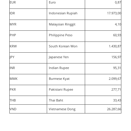
EUR
Euro
0,87
IDR
Indonesian Rupiah
17.973,00
MYR
Malaysian Ringgit
4,10
PHP
Philippine Peso
60,93
KRW
South Korean Won
1.430,87
JPY
Japanese Yen
156,97
INR
Indian Rupee
95,31
MMK
Burmese Kyat
2.099,67
PKR
Pakistani Rupee
277,71
THB
Thai Baht
33,43
VND
Vietnamese Dong
26.287,66