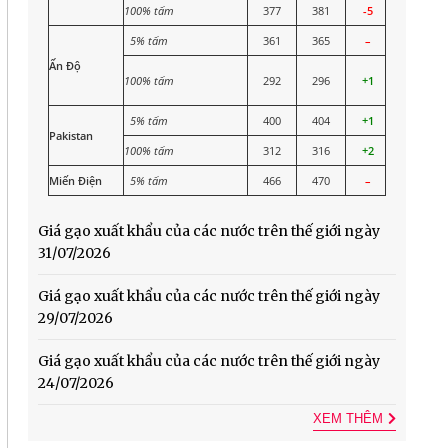
100% tấm
377
381
-5
5% tấm
361
365
–
Ấn Độ
100% tấm
292
296
+1
5% tấm
400
404
+1
Pakistan
100% tấm
312
316
+2
Miến Điện
5% tấm
466
470
–
Giá gạo xuất khẩu của các nước trên thế giới ngày
31/07/2026
Giá gạo xuất khẩu của các nước trên thế giới ngày
29/07/2026
Giá gạo xuất khẩu của các nước trên thế giới ngày
24/07/2026
XEM THÊM