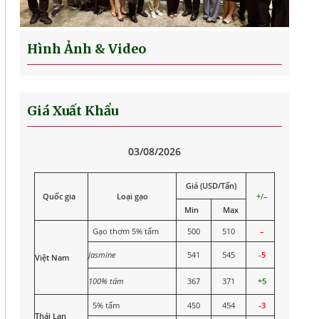
Kong SAR, Trung Quốc 2025
Hình Ảnh & Video
Giá Xuất Khẩu
03/08/2026
Giá (USD/Tấn)
Quốc gia
Loại gạo
+
/
–
Min
Max
Gạo thơm 5% tấm
500
510
–
Jasmine
541
545
-5
Việt Nam
100% tấm
367
371
+5
5% tấm
450
454
-3
Thái Lan