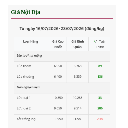
Giá Nội Địa
Từ ngày 16/07/2026-23/07/2026 (đồng/kg)
Loại Hàng
Giá Cao
Giá Bình
+
/
–
Tuần
Nhất
Quân
Trước
Lúa tươi tại ruộng
Lúa thơm
6.950
6.768
89
Lúa thường
6.400
6.339
136
Gạo nguyên liệu
Lứt loại 1
10.850
10.283
33
Lứt loại 2
9.650
9.514
286
Xát trắng loại 1
11.950
11.580
-110