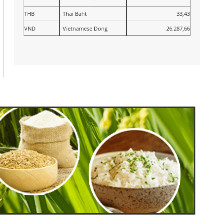
THB
Thai Baht
33,43
VND
Vietnamese Dong
26.287,66