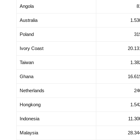
ng Quốc 2025
Kong SAR, Trung Quốc 20
Angola
8
Australia
1.53
Poland
31
Ivory Coast
20.13
Taiwan
1.38
Ghana
16.61
Netherlands
24
Hongkong
1.54
Indonesia
11.30
Malaysia
28.34