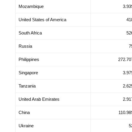
Mozambique
3.93
United States of America
41
South Africa
52
Russia
7
Philippines
272.70
Singapore
3.97
Tanzania
2.62
United Arab Emirates
2.91
China
110.98
Ukraine
5