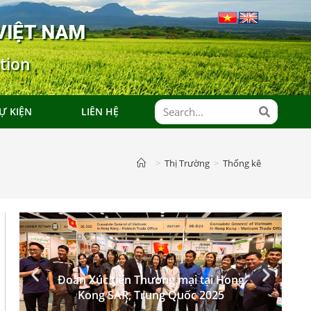
VIỆT NAM
tion
Ự KIỆN
LIÊN HỆ
>
Thị Trường
>
Thống kê
Đoàn Xúc tiến Thương mại tại Hong