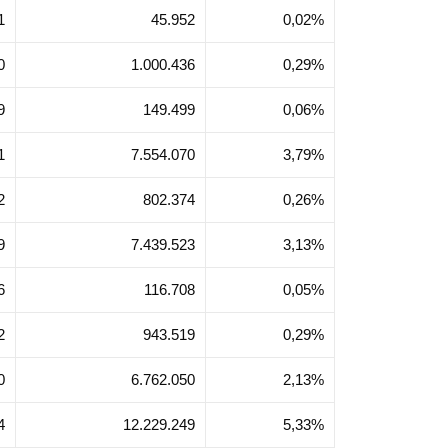
25
Kong SAR, Trung Quốc 2025
1
45.952
0,02%
0
1.000.436
0,29%
9
149.499
0,06%
1
7.554.070
3,79%
2
802.374
0,26%
9
7.439.523
3,13%
6
116.708
0,05%
2
943.519
0,29%
0
6.762.050
2,13%
4
12.229.249
5,33%