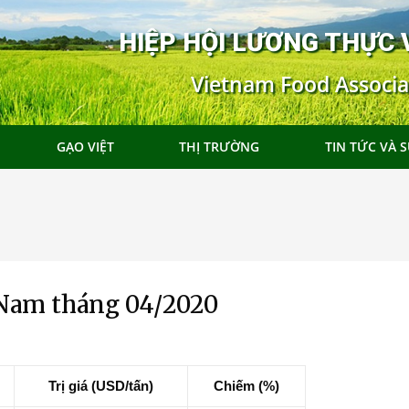
HIỆP HỘI LƯƠNG THỰC 
Vietnam Food Associa
GẠO VIỆT
THỊ TRƯỜNG
TIN TỨC VÀ S
 Nam tháng 04/2020
Trị giá (USD/tấn)
Chiếm (%)
i Hong
Đoàn Xúc tiến Thương mại tại Hong