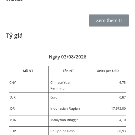
Xem thêm
Tỷ giá
Ngày 03/08/2026
Mã NT
Tên NT
Units per USD
CNY
Chinese Yuan
6,75
Renminbi
EUR
Euro
0,87
IDR
Indonesian Rupiah
17.973,00
MYR
Malaysian Ringgit
4,10
PHP
Philippine Peso
60,93