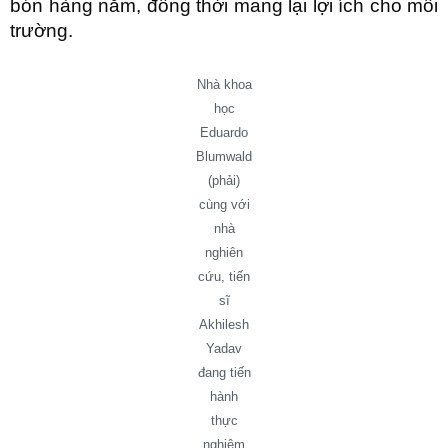
bón hàng năm, đồng thời mang lại lợi ích cho môi
trường.
Nhà khoa
học
Eduardo
Blumwald
(phải)
cùng với
nhà
nghiên
cứu, tiến
sĩ
Akhilesh
Yadav
đang tiến
hành
thực
nghiệm