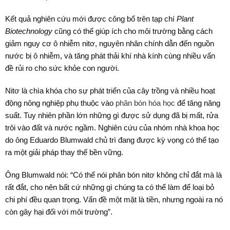
Kết quả nghiên cứu mới được công bố trên tạp chí
Plant
Biotechnology
cũng có thể giúp ích cho môi trường bằng cách
giảm nguy cơ ô nhiễm nitơ, nguyên nhân chính dẫn đến nguồn
nước bị ô nhiễm, và tăng phát thải khí nhà kính cùng nhiều vấn
đề rủi ro cho sức khỏe con người.
Nitơ là chìa khóa cho sự phát triển của cây trồng và nhiều hoạt
động nông nghiệp phụ thuộc vào
phân bón hóa học
để tăng năng
suất. Tuy nhiên phần lớn những gì được sử dụng đã bị mất, rửa
trôi vào đất và nước ngầm. Nghiên cứu của nhóm nhà khoa học
do ông Eduardo Blumwald chủ trì đang được kỳ vọng có thể tạo
ra một giải pháp thay thế bền vững.
Ông Blumwald nói: “Có thể nói phân bón nitơ không chỉ đắt mà là
rất đắt, cho nên bất cứ những gì chúng ta có thể làm để loại bỏ
chi phí đều quan trọng. Vấn đề một mặt là tiền, nhưng ngoài ra nó
còn gây hại đối với môi trường”.