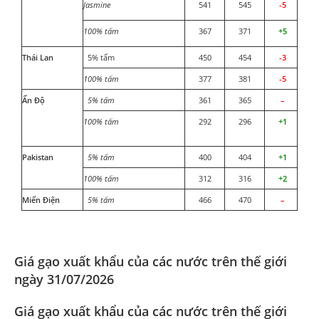
Jasmine
541
545
-5
100% tấm
367
371
+5
Thái Lan
5% tấm
450
454
-3
100% tấm
377
381
-5
Ấn Độ
5% tấm
361
365
–
100% tấm
292
296
+1
Pakistan
5% tấm
400
404
+1
100% tấm
312
316
+2
Miến Điện
5% tấm
466
470
–
Giá gạo xuất khẩu của các nước trên thế giới
ngày 31/07/2026
Giá gạo xuất khẩu của các nước trên thế giới