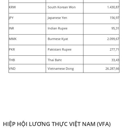
KRW
South Korean Won
1.430,87
JPY
Japanese Yen
156,97
INR
Indian Rupee
95,31
MMK
Burmese Kyat
2.099,67
PKR
Pakistani Rupee
277,71
THB
Thai Baht
33,43
VND
Vietnamese Dong
26.287,66
HIỆP HỘI LƯƠNG THỰC VIỆT NAM (VFA)