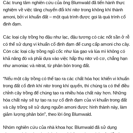
Các trung tâm nghiên cứu của ông Blumwald đã tiến hành thực
nghiệm về việc tăng chuyển đổi khí nitơ trong không khí thành
amoni, bởi vi khuẩn đất – một quá trình được gọi là quá trình cố
định đạm.
Các loại cây trồng họ đậu như lạc, đậu tương có các nốt sần ở rễ
có thể sử dụng vi khuẩn cố định đạm để cung cấp amoni cho cây.
Còn các loại cây trồng ngũ cốc như lúa gạo và lúa mì không có
khả năng đó và phải dựa vào việc hấp thụ nitơ vô cơ, chẳng hạn
như amoniac và nitrat, từ phân bón trong đất.
“Nếu một cây trồng có thể tạo ra các chất hóa học khiến vi khuẩn
trong đất cố định khí nitơ trong khí quyển, thì chúng ta có thể điều
chỉnh cây trồng để chúng tạo ra nhiều hóa chất này hơn. Những
hóa chất này sẽ tự tạo ra sự cố định đạm của vi khuẩn trong đất
và cây trồng sẽ sử dụng nguồn amoni được hình thành này, làm
giảm lượng phân bón”, theo lời ông Blumwald.
Nhóm nghiên cứu của nhà khoa học Blumwald đã sử dụng