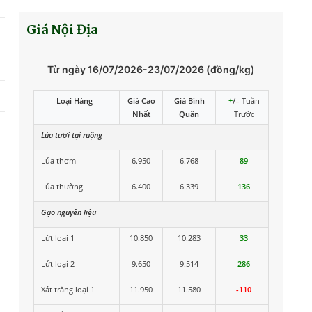
10.900
–
10.750
–
11.500
10.950
Giá Nội Địa
10.750
10.675
10.700
–
10.550
–
10.950
10.600
Từ ngày 16/07/2026-23/07/2026 (đồng/kg)
10.550
10.375
Loại Hàng
Giá Cao
Giá Bình
+
/
–
Tuần
Nhất
Quân
Trước
10.500
–
10.200
–
10.750
10.325
Lúa tươi tại ruộng
Lúa thơm
6.950
6.768
89
Lúa thường
6.400
6.339
136
Gạo nguyên liệu
Lứt loại 1
10.850
10.283
33
Lứt loại 2
9.650
9.514
286
Xát trắng loại 1
11.950
11.580
-110