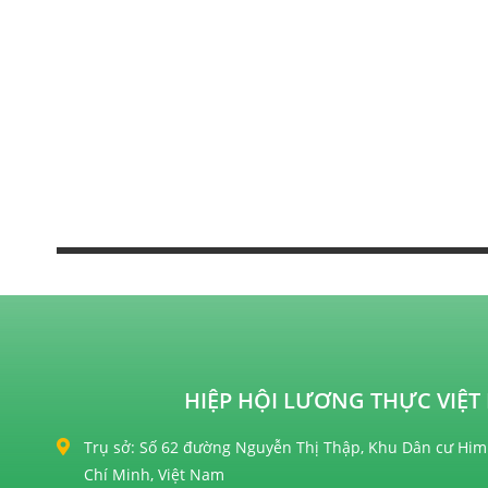
HIỆP HỘI LƯƠNG THỰC VIỆT 
Trụ sở: Số 62 đường Nguyễn Thị Thập, Khu Dân cư Him
Chí Minh, Việt Nam