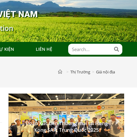
VIỆT NAM
tion
Ự KIỆN
LIÊN HỆ
>
Thị Trường
>
Giá nội địa
Đoàn Xúc tiến Thương mại tại Hong
Tỉnh
Kong SAR, Trung Quốc 2025
Tỉnh
Giá
Giá BQ
Bạc Liêu
Kiên Giang
cao nhất