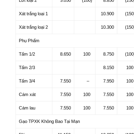
Lứt loại 2
9.050
(100)
8.850
(250
Xát trắng loại 1
10.900
(150
Xát trắng loại 2
10.300
(150
Phụ Phẩm
Tấm 1/2
8.650
100
8.750
(100
Tấm 2/3
8.150
100
Tấm 3/4
7.550
–
7.950
100
Cám xát
7.550
100
7.550
100
Cám lau
7.550
100
7.550
100
Gạo TPXK Không Bao Tại Mạn