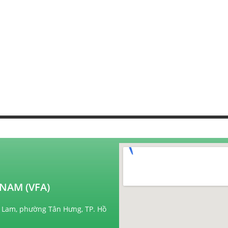
NAM (VFA)
 Lam, phường Tân Hưng, TP. Hồ