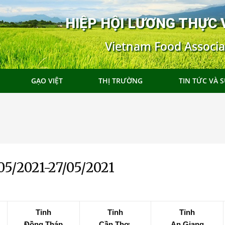
HIỆP HỘI LƯƠNG THỰC 
Vietnam Food Associa
GẠO VIỆT
THỊ TRƯỜNG
TIN TỨC VÀ S
05/2021-27/05/2021
Tỉnh
Tỉnh
Tỉnh
Đồng Tháp
Cần Thơ
An Giang