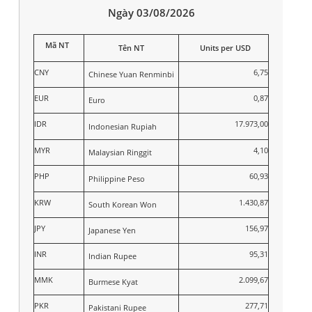
Ngày 03/08/2026
Mã NT
Tên NT
Units per USD
CNY
6,75
Chinese Yuan Renminbi
EUR
0,87
Euro
IDR
17.973,00
Indonesian Rupiah
MYR
4,10
Malaysian Ringgit
PHP
60,93
Philippine Peso
KRW
1.430,87
South Korean Won
JPY
156,97
Japanese Yen
INR
95,31
Indian Rupee
MMK
2.099,67
Burmese Kyat
PKR
277,71
Pakistani Rupee