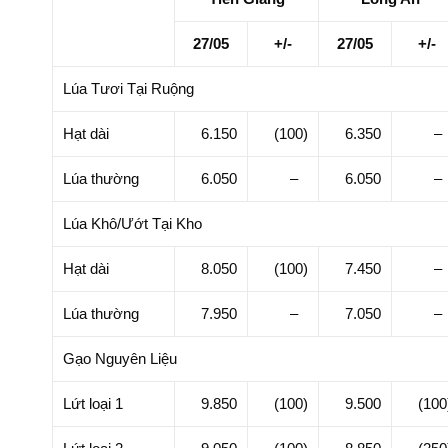
27/05
+/-
27/05
+/-
Lúa Tươi Tại Ruộng
Hạt dài
6.150
(100)
6.350
Lúa thường
6.050
–
6.050
Lúa Khô/Ướt Tại Kho
Hạt dài
8.050
(100)
7.450
Lúa thường
7.950
–
7.050
Gạo Nguyên Liệu
Lứt loại 1
9.850
(100)
9.500
(100