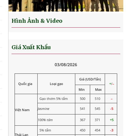
27/05
+/-
27/05
+/-
Hình Ảnh & Video
6.700
(100)
6.700
6.290
Giá Xuất Khẩu
6.450
–
6.100
(300)
6.450
6.125
03/08/2026
Giá (USD/Tấn)
7.700
(100)
8.050
7.415
Quốc gia
Loại gạo
+
/
–
Min
Max
7.100
(300)
7.950
7.120
Gạo thơm 5% tấm
500
510
–
Jasmine
541
545
-5
Việt Nam
100% tấm
367
371
+5
10.000
`
10.000
9.670
5% tấm
450
454
-3
Thái Lan