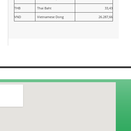
THB
Thai Baht
33,43
VND
Vietnamese Dong
26.287,66