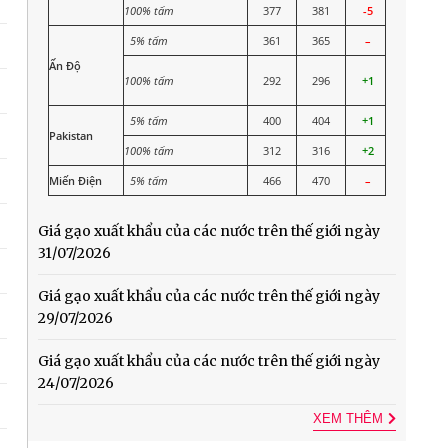
8.950
–
9.100
–
9.100
8.996
100% tấm
377
381
-5
5% tấm
361
365
–
11.200
–
11.200
11.000
Ấn Độ
100% tấm
292
296
+1
10.500
–
10.400
–
10.550
10.440
5% tấm
400
404
+1
Pakistan
100% tấm
312
316
+2
8.650
–
8.700
–
8.750
8.557
Miến Điện
5% tấm
466
470
–
7.600
–
8.150
7.838
Giá gạo xuất khẩu của các nước trên thế giới ngày
31/07/2026
7.950
7.525
Giá gạo xuất khẩu của các nước trên thế giới ngày
6.950
–
7.500
(50)
7.550
7.414
29/07/2026
6.950
Giá gạo xuất khẩu của các nước trên thế giới ngày
–
7.500
(50)
7.550
7.414
24/07/2026
XEM THÊM