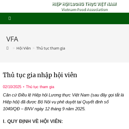
HIỆP HỘI LƯƠNG THỰC VIỆT NAM
Vietnam Food Association
VFA
>
Hội Viên
>
Thủ tục tham gia
Thủ tục gia nhập hội viên
02/10/2025
Thủ tục tham gia
Căn cứ Điều lệ Hiệp hội Lương thực Việt Nam (sau đây gọi tắt là
Hiệp hội) đã được Bộ Nội vụ phê duyệt tại Quyết định số
1040/QĐ – BNV ngày 12 tháng 9 năm 2025.
I. QUY ĐỊNH VỀ HỘI VIÊN: