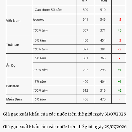
Min
Max
Gạo thơm 5% tấm
500
510
–
Jasmine
541
545
-5
Việt Nam
100% tấm
367
371
+5
5% tấm
450
454
-3
Thái Lan
100% tấm
377
381
-5
5% tấm
361
365
–
Ấn Độ
100% tấm
292
296
+1
5% tấm
400
404
+1
Pakistan
100% tấm
312
316
+2
Miến Điện
5% tấm
466
470
–
Giá gạo xuất khẩu của các nước trên thế giới ngày 31/07/2026
Giá gạo xuất khẩu của các nước trên thế giới ngày 29/07/2026