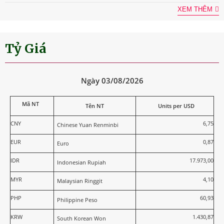
XEM THÊM
Tỷ Giá
Ngày 03/08/2026
Mã NT
Tên NT
Units per USD
CNY
6,75
Chinese Yuan Renminbi
EUR
0,87
Euro
IDR
17.973,00
Indonesian Rupiah
MYR
4,10
Malaysian Ringgit
PHP
60,93
Philippine Peso
KRW
1.430,87
South Korean Won