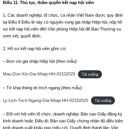
Điều 11. Thủ tục, thẩm quyền kết nạp hội viên
1. Các doanh nghiệp, tổ chức, cá nhân Việt Nam được quy định
tại Điều 8 Điều lệ này có nguyện vọng gia nhập Hiệp hội, nộp hồ
sơ kết nạp hội viên đến Văn phòng Hiệp hội để Ban Thường vụ
xem xét, quyết định;
2. Hồ sơ kết nạp hội viên gồm có:
– Đơn xin gia nhập Hiệp hội
(theo mẫu
);
Mau-Don-Xin-Gia-Nhap-HH-02102025
Tải xuống
– Tờ khai thông tin trích ngang
(theo mẫu);
Ly-Lich-Trich-Ngang-Gia-Nhap-HH-02102025
Tải xuống
– Đối với hội viên tổ chức, doanh nghiệp: Bản sao Giấy đăng ký
kinh doanh hoặc Điều lệ; Bản sao Giấy chứng nhận đủ điều kiện
kinh doanh xuất khẩu gạo (nếu có), Quyết định thành lập; Văn