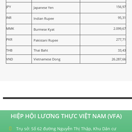
JPY
156,97
Japanese Yen
INR
95,31
Indian Rupee
MMK
2.099,67
Burmese Kyat
PKR
277,71
Pakistani Rupee
THB
Thai Baht
33,43
VND
Vietnamese Dong
26.287,66
HIỆP HỘI LƯƠNG THỰC VIỆT NAM (VFA)
Trụ sở: Số 62 đường Nguyễn Thị Thập, Khu Dân cư